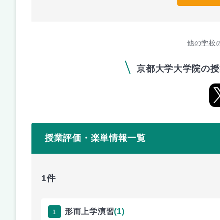
他の学校
京都大学大学院の授
授業評価・楽単情報一覧
1件
1
形而上学演習
(1)