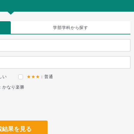
学部学科
から探す
しい
★★★
：普通
：かなり楽勝
索結果を見る