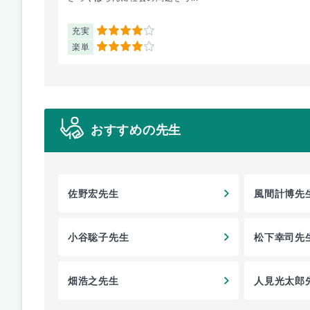
充実
4
楽単
4
おすすめの先生
佐野宏先生
風間計博先
小谷聡子先生
松下幸司先
畑浩之先生
人見光太郎