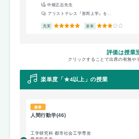
中畑正志先生
アリストテレス『形而上学』を...
充実
楽単
5
3
評価は授業
クリックすることで出席の有無や
楽単度「★4以上」の授業
楽単
人間行動学
(46)
工学研究科 都市社会工学専攻
藤井聡先生