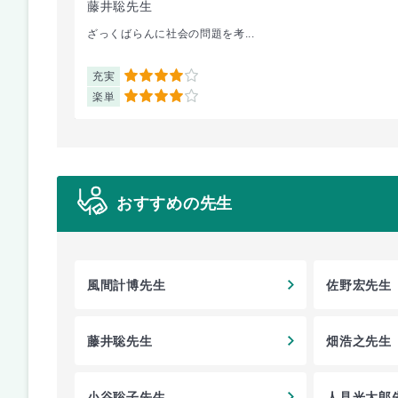
藤井聡先生
ざっくばらんに社会の問題を考...
充実
4
楽単
4
おすすめの先生
風間計博先生
佐野宏先生
藤井聡先生
畑浩之先生
小谷聡子先生
人見光太郎