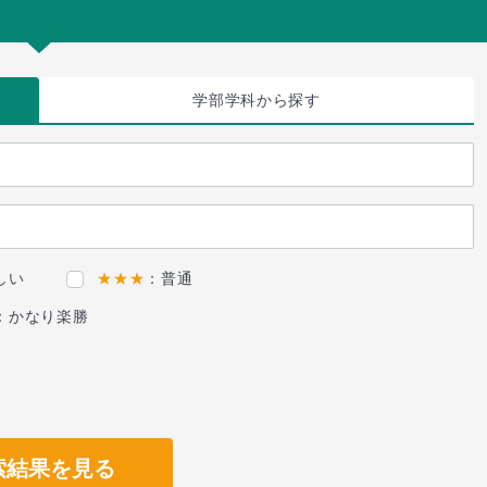
学部学科
から探す
しい
★★★
：普通
：かなり楽勝
索結果を見る