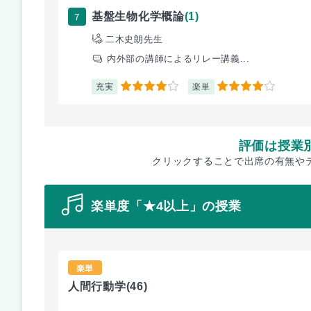
7
基盤生物化学概論
(1)
二木史朗先生
内外部の講師によるリレー講義...
充実
楽単
4
4
評価は授業
クリックすることで出席の有無や
楽単度「★4以上」の授業
楽単
人間行動学
(46)