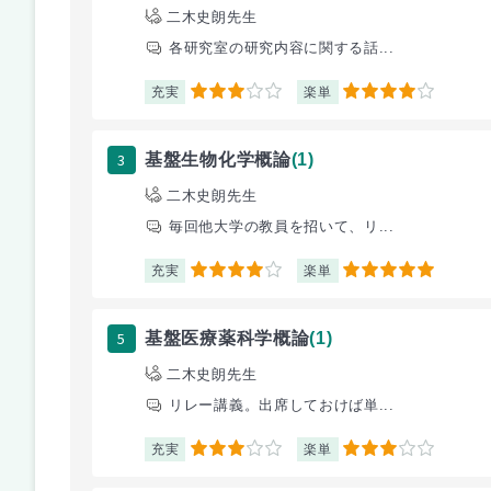
二木史朗先生
各研究室の研究内容に関する話...
充実
楽単
3
4
3
基盤生物化学概論
(1)
二木史朗先生
毎回他大学の教員を招いて、リ...
充実
楽単
4
5
5
基盤医療薬科学概論
(1)
二木史朗先生
リレー講義。出席しておけば単...
充実
楽単
3
3