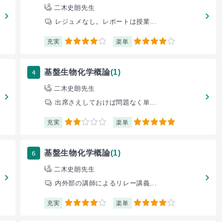
二木史朗先生
レジュメなし。レポートは授業...
充実
楽単
4
4
4
基盤生物化学概論
(1)
二木史朗先生
出席さえしておけば問題なく単...
充実
楽単
2
5
6
基盤生物化学概論
(1)
二木史朗先生
内外部の講師によるリレー講義...
充実
楽単
4
4