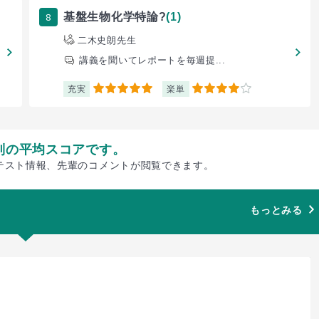
8
基盤生物化学特論?
(1)
二木史朗先生
講義を聞いてレポートを毎週提...
充実
楽単
5
4
別の平均スコアです。
テスト情報、先輩のコメントが閲覧できます。
もっとみる