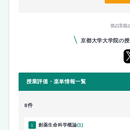
他の学校
京都大学大学院の授
授業評価・楽単情報一覧
8件
1
創薬生命科学概論
(1)