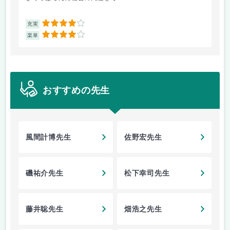
4
充実
充
4
楽単
楽
おすすめの先生
風間計博先生
佐野宏先生
磯祐介先生
松下幸司先生
藤井聡先生
畑浩之先生