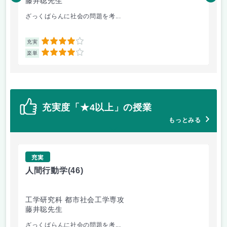
藤井聡先生
藤
ざっくばらんに社会の問題を考...
人
4
充実
充
4
楽単
楽
充実度「★4以上」の授業
もっとみる
充実
人間行動学
(46)
人
工学研究科 都市社会工学専攻
工
藤井聡先生
藤
ざっくばらんに社会の問題を考...
人