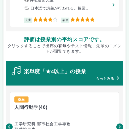
井垣達史先生
日本語で講義が行われる。授業...
4
5
充実
楽単
評価は授業別の平均スコアです。
クリックすることで出席の有無やテスト情報、先輩のコメン
トが閲覧できます。
楽単度「★4以上」の授業
もっとみる
楽単
人間行動学
(46)
人
工学研究科 都市社会工学専攻
工