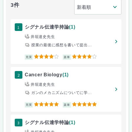
3件
1
シグナル伝達学持論
(1)
井垣達史先生
授業の最後に感想を書いて提出...
4
4
充実
楽単
2
Cancer Biology
(1)
井垣達史先生
ガンのメカニズムについてに学...
5
5
充実
楽単
3
シグナル伝達学特論
(1)