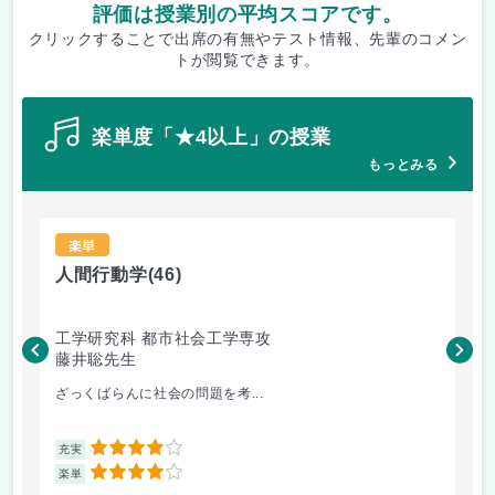
評価は授業別の平均スコアです。
クリックすることで出席の有無やテスト情報、先輩のコメン
トが閲覧できます。
楽単度「★4以上」の授業
もっとみる
楽単
人間行動学
(46)
人
工学研究科 都市社会工学専攻
工
藤井聡先生
藤
ざっくばらんに社会の問題を考...
人
4
充実
充
4
楽単
楽