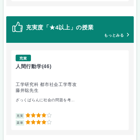
充実度「★4以上」の授業
もっとみる
充実
人間行動学
(46)
人
工学研究科 都市社会工学専攻
工
藤井聡先生
藤
ざっくばらんに社会の問題を考...
人
4
充実
充
4
楽単
楽