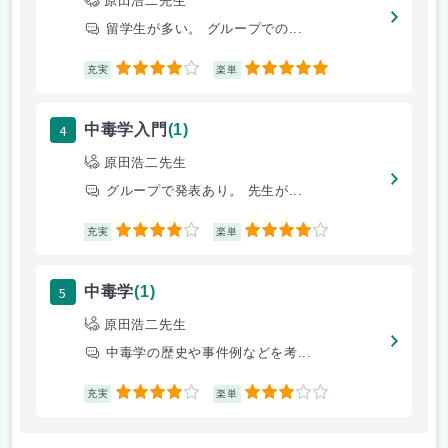
原田浩二先生
留学生が多い。 グループでの...
4
5
充実
楽単
4
中毒学入門
(1)
原田浩二先生
グループで発表あり。 先生が...
4
4
充実
楽単
5
中毒学
(1)
原田浩二先生
中毒学の歴史や事件例などを考...
4
3
充実
楽単