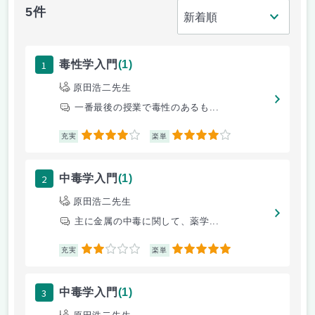
5件
1
毒性学入門
(1)
原田浩二先生
一番最後の授業で毒性のあるも...
4
4
充実
楽単
2
中毒学入門
(1)
原田浩二先生
主に金属の中毒に関して、薬学...
2
5
充実
楽単
3
中毒学入門
(1)