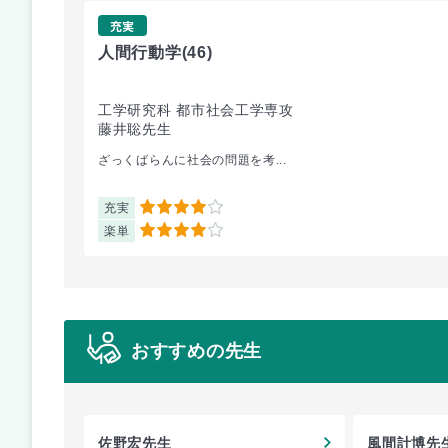
充実
人間行動学
(46)
工学研究科 都市社会工学専攻
藤井聡先生
ざっくばらんに社会の問題を考...
充実
4
楽単
4
おすすめの先生
佐野宏先生
風間計博先