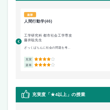
楽単
人間行動学
(46)
工学研究科 都市社会工学専攻
藤井聡先生
ざっくばらんに社会の問題を考...
充実
4
楽単
4
充実度「★4以上」の授業