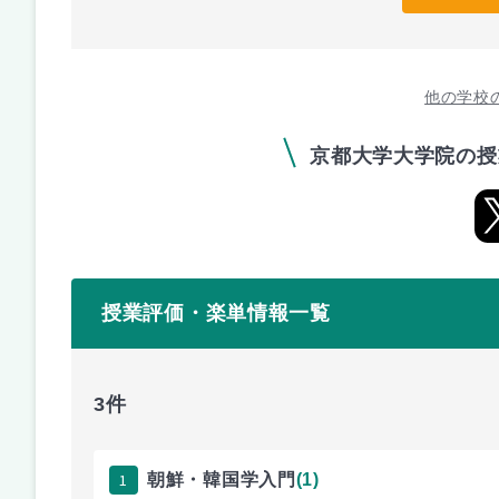
他の学校
京都大学大学院の授
授業評価・楽単情報一覧
3件
1
朝鮮・韓国学入門
(1)