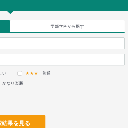
学部学科
から探す
しい
★★★
：普通
：かなり楽勝
索結果を見る