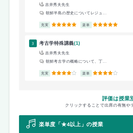
吉井秀夫先生
朝鮮半島の歴史についてレジュ...
充実
楽単
5
5
3
考古学特殊講義
(1)
吉井秀夫先生
朝鮮考古学の概略について、丁...
充実
楽単
4
4
評価は授業
クリックすることで出席の有無や
楽単度「★4以上」の授業