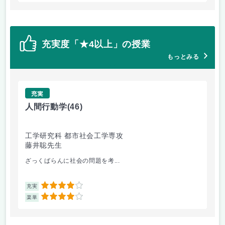
充実度「★4以上」の授業
もっとみる
充実
人間行動学
(46)
人
工学研究科 都市社会工学専攻
工
藤井聡先生
藤
ざっくばらんに社会の問題を考...
人
4
充実
充
4
楽単
楽