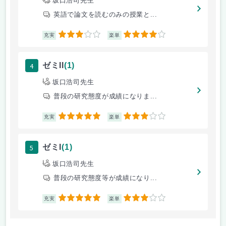
坂口浩司先生
英語で論文を読むのみの授業と...
3
4
充実
楽単
4
ゼミII
(1)
坂口浩司先生
普段の研究態度が成績になりま...
5
3
充実
楽単
5
ゼミI
(1)
坂口浩司先生
普段の研究態度等が成績になり...
5
3
充実
楽単