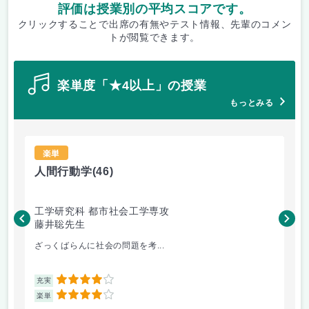
評価は授業別の平均スコアです。
クリックすることで出席の有無やテスト情報、先輩のコメン
トが閲覧できます。
楽単度「★4以上」の授業
もっとみる
楽単
人間行動学
(46)
人
工学研究科 都市社会工学専攻
工
藤井聡先生
藤
ざっくばらんに社会の問題を考...
人
4
充実
充
4
楽単
楽