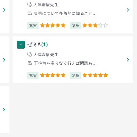
大津宏康先生
災害について多角的に知ること...
充実
楽単
5
3
4
ゼミA
(1)
大津宏康先生
下準備を滞りなく行えば問題あ...
充実
楽単
5
5