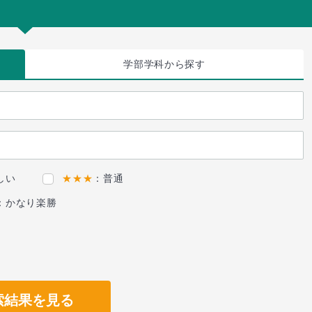
学部学科
から探す
しい
★★★
：普通
：かなり楽勝
索結果を見る