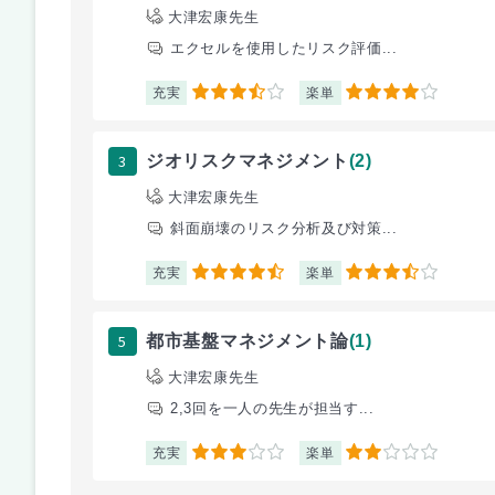
大津宏康先生
エクセルを使用したリスク評価...
充実
楽単
3.5
4
3
ジオリスクマネジメント
(2)
大津宏康先生
斜面崩壊のリスク分析及び対策...
充実
楽単
4.5
3.5
5
都市基盤マネジメント論
(1)
大津宏康先生
2,3回を一人の先生が担当す...
充実
楽単
3
2