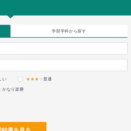
学部学科
から探す
しい
★★★
：普通
：かなり楽勝
索結果を見る