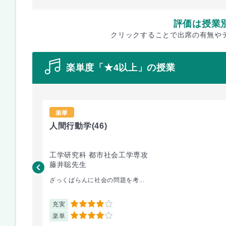
評価は授業
クリックすることで出席の有無や
楽単度「★4以上」の授業
楽単
人間行動学
(46)
工学研究科 都市社会工学専攻
藤井聡先生
ざっくばらんに社会の問題を考...
充実
4
楽単
4