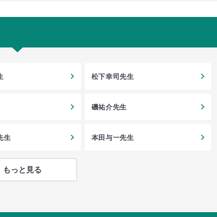
生
松下幸司先生
磯祐介先生
先生
本田与一先生
もっと見る