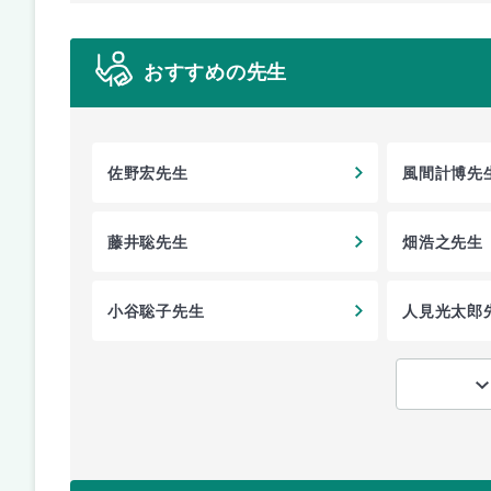
おすすめの先生
佐野宏先生
風間計博先
藤井聡先生
畑浩之先生
小谷聡子先生
人見光太郎