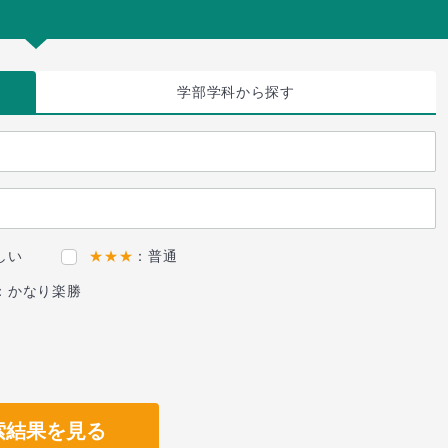
学部学科
から探す
しい
★★★
：普通
：かなり楽勝
索結果を見る