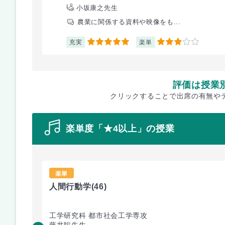
小坂康之先生
農業に関係する資料や映像をも...
充実
楽単
5
3
評価は授業
クリックすることで出席の有無や
楽単度「★4以上」の授業
楽単
人間行動学
(46)
工学研究科 都市社会工学専攻
藤井聡先生