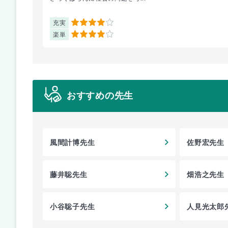
充実
4
楽単
4
おすすめの先生
風間計博先生
佐野宏先生
藤井聡先生
畑浩之先生
小谷聡子先生
人見光太郎