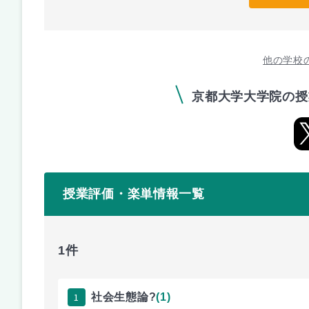
他の学校
京都大学大学院の授
授業評価・楽単情報一覧
1件
1
社会生態論?
(1)