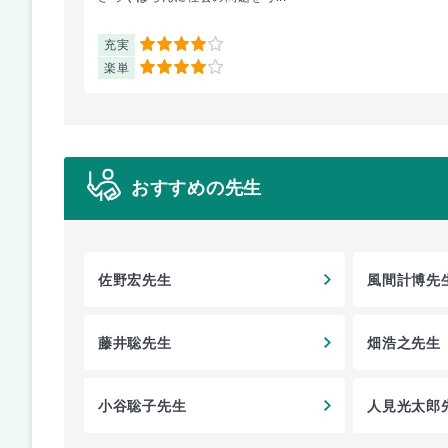
充実
4
楽単
4
おすすめの先生
佐野宏先生
風間計博先
藤井聡先生
畑浩之先生
小谷聡子先生
人見光太郎