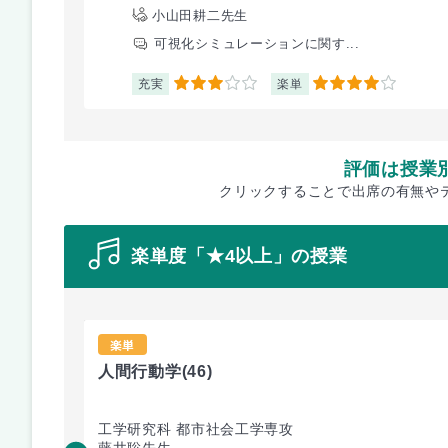
小山田耕二先生
可視化シミュレーションに関す...
充実
楽単
3
4
評価は授業
クリックすることで出席の有無や
楽単度「★4以上」の授業
楽単
人間行動学
(46)
工学研究科 都市社会工学専攻
藤井聡先生