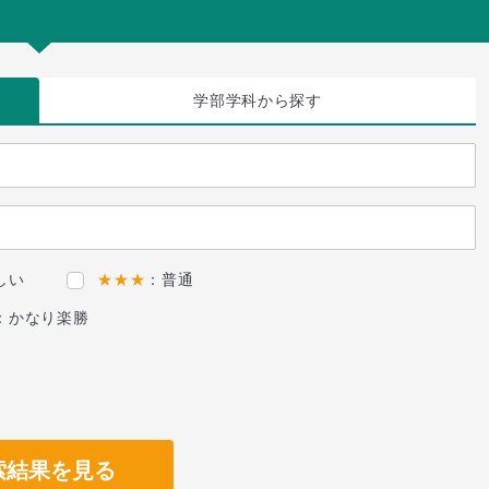
学部学科
から探す
しい
★★★
：普通
：かなり楽勝
索結果を見る