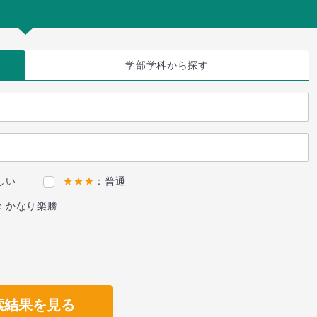
学部学科
から探す
しい
★★★
：普通
：かなり楽勝
索結果を見る