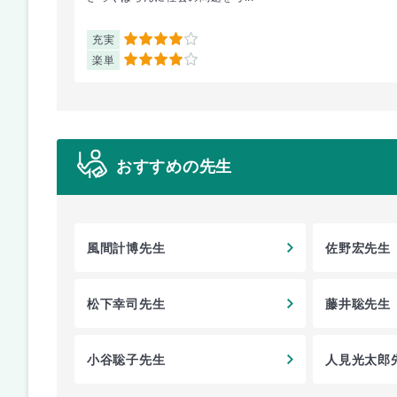
充実
4
楽単
4
おすすめの先生
風間計博先生
佐野宏先生
松下幸司先生
藤井聡先生
小谷聡子先生
人見光太郎