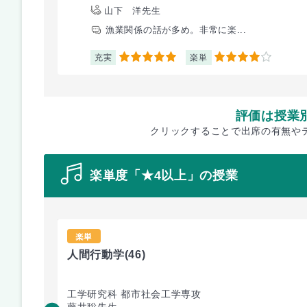
山下 洋先生
漁業関係の話が多め。非常に楽...
充実
楽単
5
4
評価は授業
クリックすることで出席の有無や
楽単度「★4以上」の授業
楽単
人間行動学
(46)
工学研究科 都市社会工学専攻
藤井聡先生