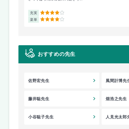
充実
4
楽単
4
おすすめの先生
佐野宏先生
風間計博先
藤井聡先生
畑浩之先生
小谷聡子先生
人見光太郎