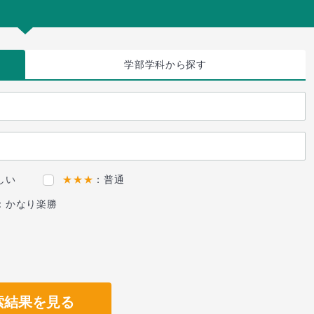
学部学科
から探す
しい
★★★
：普通
：かなり楽勝
索結果を見る