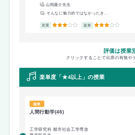
山岡庸介先生
そんなに魅力的ではなかったき...
充実
楽単
3
3
評価は授業
クリックすることで出席の有無や
楽単度「★4以上」の授業
楽単
人間行動学
(46)
工学研究科 都市社会工学専攻
藤井聡先生