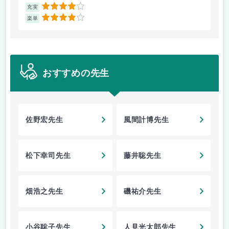
4
充実
充
4
楽単
楽
おすすめの先生
佐野宏先生
風間計博先生
松下幸司先生
藤井聡先生
畑浩之先生
磯祐介先生
小谷聡子先生
人見光太郎先生