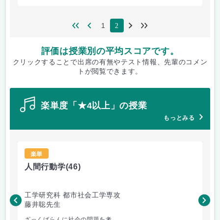
1
2
評価は授業別の平均スコアです。
クリックすることで出席の有無やテスト情報、先輩のコメン
トが閲覧できます。
楽単度「★4以上」の授業
もっとみる
楽単
人間行動学
(46)
人
工学研究科 都市社会工学専攻
工
藤井聡先生
藤
ざっくばらんに社会の問題を考...
人