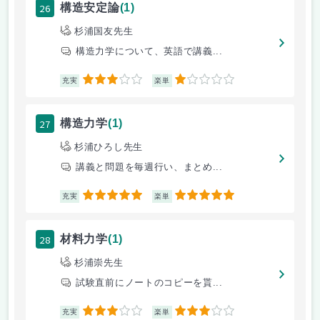
26
構造安定論
(1)
杉浦国友先生
構造力学について、英語で講義...
3
1
充実
楽単
27
構造力学
(1)
杉浦ひろし先生
講義と問題を毎週行い、まとめ...
5
5
充実
楽単
28
材料力学
(1)
杉浦崇先生
試験直前にノートのコピーを貰...
3
3
充実
楽単