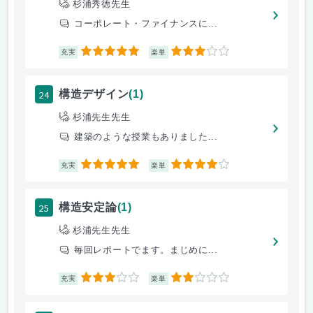
杉浦秀徳先生
コーポレート・ファイナンスに...
5
3
充実
楽単
24
構造デザイン
(1)
杉浦先生先生
建築のような授業もありました...
5
4
充実
楽単
25
構造安定論
(1)
杉浦先生先生
毎回レポートでます。まじめに...
3
2
充実
楽単