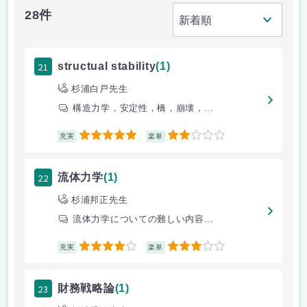
28件
21
structual stability
(1)
杉浦白戸先生
構造力学，安定性，橋，崩壊，...
5
2
充実
楽単
22
流体力学
(1)
杉浦邦正先生
流体力学についての難しい内容...
4
3
充実
楽単
23
財務戦略論
(1)