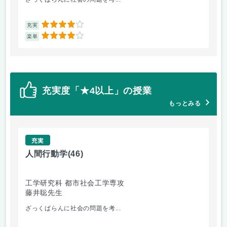
4
充実
充
4
楽単
楽
充実度「★4以上」の授業
もっとみる
充実
人間行動学
(46)
人
工学研究科 都市社会工学専攻
工
藤井聡先生
藤
ざっくばらんに社会の問題を考...
人