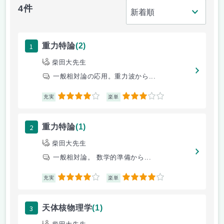
4件
1
重力特論
(2)
柴田大先生
一般相対論の応用。重力波から...
4
3
充実
楽単
2
重力特論
(1)
柴田大先生
一般相対論。 数学的準備から...
4
4
充実
楽単
3
天体核物理学
(1)