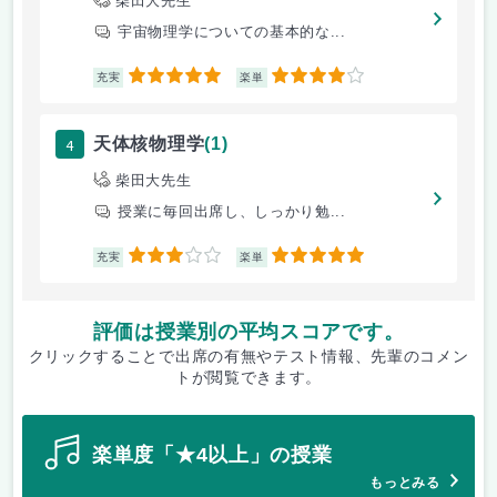
柴田大先生
宇宙物理学についての基本的な...
5
4
充実
楽単
4
天体核物理学
(1)
柴田大先生
授業に毎回出席し、しっかり勉...
3
5
充実
楽単
評価は授業別の平均スコアです。
クリックすることで出席の有無やテスト情報、先輩のコメン
トが閲覧できます。
楽単度「★4以上」の授業
もっとみる