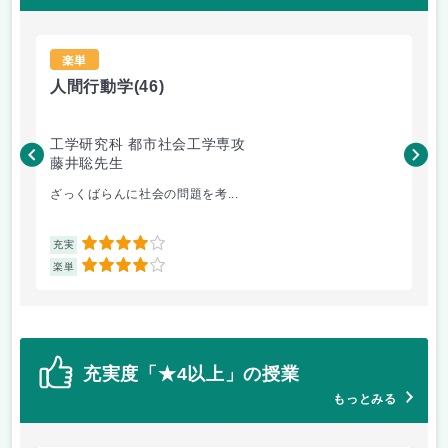
楽単
人間行動学
(46)
人
工学研究科 都市社会工学専攻
工
藤井聡先生
藤
ざっくばらんに社会の問題を考...
人
4
充実
充
4
楽単
楽
充実度「★4以上」の授業
もっとみる