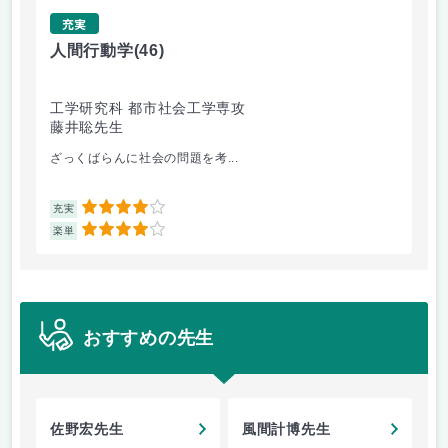
充実
人間行動学
(46)
人
工学研究科 都市社会工学専攻
工
藤井聡先生
藤
ざっくばらんに社会の問題を考...
人
4
充実
充
4
楽単
楽
おすすめの先生
佐野宏先生
風間計博先生