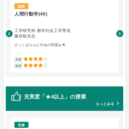
楽単
人間行動学
(46)
人
工学研究科 都市社会工学専攻
工
藤井聡先生
藤
ざっくばらんに社会の問題を考...
人
4
充実
充
4
楽単
楽
充実度「★4以上」の授業
もっとみる
充実