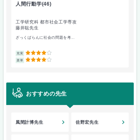
人間行動学
(46)
人
工学研究科 都市社会工学専攻
工
藤井聡先生
藤
ざっくばらんに社会の問題を考...
人
4
充実
充
4
楽単
楽
おすすめの先生
風間計博先生
佐野宏先生