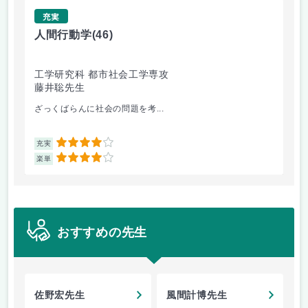
充実
人間行動学
(46)
人
工学研究科 都市社会工学専攻
工
藤井聡先生
藤
ざっくばらんに社会の問題を考...
人
4
充実
充
4
楽単
楽
おすすめの先生
佐野宏先生
風間計博先生