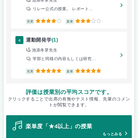
池添冬芽先生
リレー公式の授業。 レポート...
4
3
充実
楽単
4
運動開発学
(1)
池添冬芽先生
学部と同様の内容もしくは研究...
5
5
充実
楽単
評価は授業別の平均スコアです。
クリックすることで出席の有無やテスト情報、先輩のコメン
トが閲覧できます。
楽単度「★4以上」の授業
もっとみる