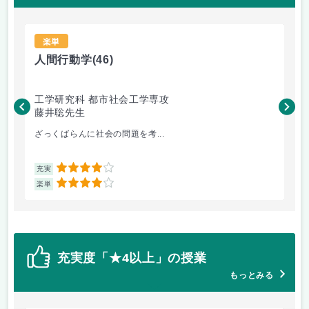
楽単
人間行動学
(46)
人
工学研究科 都市社会工学専攻
工
藤井聡先生
藤
ざっくばらんに社会の問題を考...
人
4
充実
充
4
楽単
楽
充実度「★4以上」の授業
もっとみる