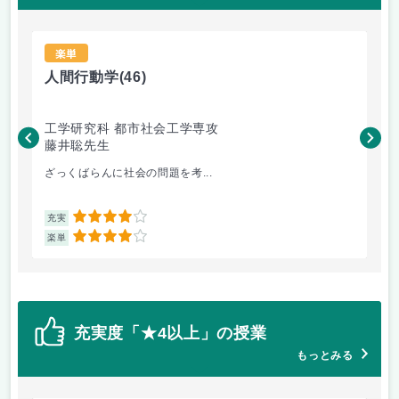
楽単
人間行動学
(46)
人
工学研究科 都市社会工学専攻
工
藤井聡先生
藤
ざっくばらんに社会の問題を考...
人
4
充実
充
4
楽単
楽
充実度「★4以上」の授業
もっとみる