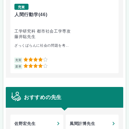
充実
人間行動学
(46)
人
工学研究科 都市社会工学専攻
工
藤井聡先生
藤
ざっくばらんに社会の問題を考...
人
4
充実
充
4
楽単
楽
おすすめの先生
佐野宏先生
風間計博先生