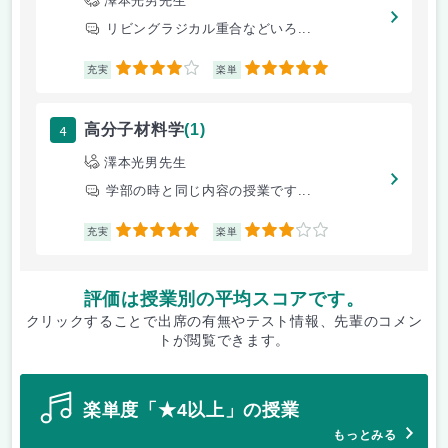
澤本光男先生
リビングラジカル重合などいろ...
4
5
充実
楽単
4
高分子材料学
(1)
澤本光男先生
学部の時と同じ内容の授業です...
5
3
充実
楽単
評価は授業別の平均スコアです。
クリックすることで出席の有無やテスト情報、先輩のコメン
トが閲覧できます。
楽単度「★4以上」の授業
もっとみる