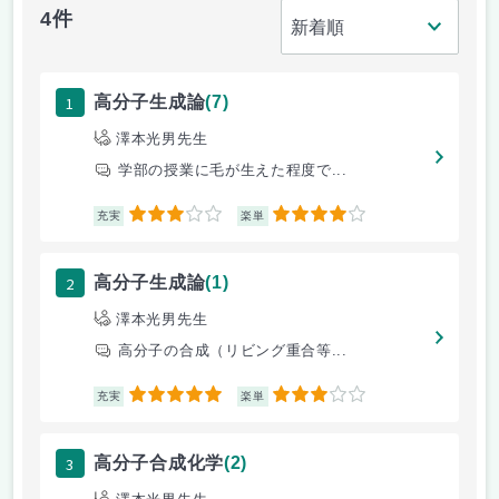
4件
1
高分子生成論
(7)
澤本光男先生
学部の授業に毛が生えた程度で...
3
4
充実
楽単
2
高分子生成論
(1)
澤本光男先生
高分子の合成（リビング重合等...
5
3
充実
楽単
3
高分子合成化学
(2)