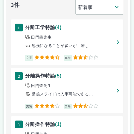
3件
1
分離工学特論
(4)
田門肇先生
勉強になることが多いが、難し...
4.5
2.5
充実
楽単
2
分離操作特論
(5)
田門肇先生
講義スライドは入手可能である...
4
2.5
充実
楽単
3
分離操作特論
(1)