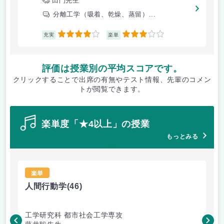
田門先生
分離工学（吸着、乾燥、蒸留）...
4
3
充実
楽単
評価は授業別の平均スコアです。
クリックすることで出席の有無やテスト情報、先輩のコメン
トが閲覧できます。
楽単度「★4以上」の授業
もっとみる
楽単
人間行動学
(46)
人
工学研究科 都市社会工学専攻
工