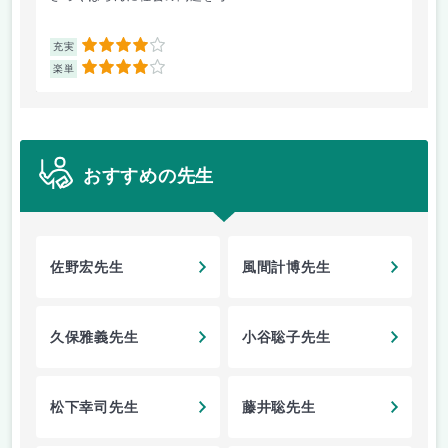
4
充実
充
4
楽単
楽
おすすめの先生
佐野宏先生
風間計博先生
久保雅義先生
小谷聡子先生
松下幸司先生
藤井聡先生