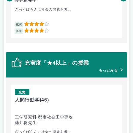
藤井聡先生
藤
ざっくばらんに社会の問題を考...
人
4
充実
充
4
楽単
楽
充実度「★4以上」の授業
もっとみる
充実
人間行動学
(46)
人
工学研究科 都市社会工学専攻
工
藤井聡先生
藤
ざっくばらんに社会の問題を考...
人