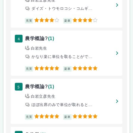
白岩立彦先生
ダイズ・トウモロコシ・コムギ...
4
4
充実
楽単
4
農学概論?
(1)
白岩先生
かなり楽に単位を取ることがで...
5
5
充実
楽単
5
農学概論?
(1)
白岩立彦先生
ほぼ出席のみで単位が取れると...
5
5
充実
楽単