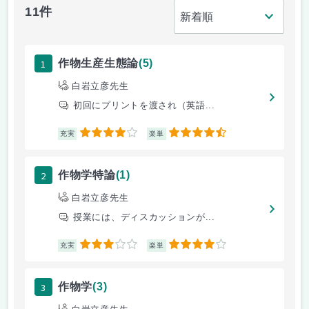
11件
1
作物生産生態論
(5)
白岩立彦先生
初回にプリントを渡され（英語...
4
4.5
充実
楽単
2
作物学特論
(1)
白岩立彦先生
授業には、ディスカッションが...
3
4
充実
楽単
3
作物学
(3)