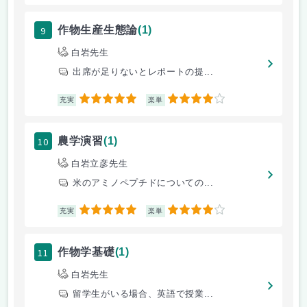
9
作物生産生態論
(1)
白岩先生
出席が足りないとレポートの提...
5
4
充実
楽単
10
農学演習
(1)
白岩立彦先生
米のアミノペプチドについての...
5
4
充実
楽単
11
作物学基礎
(1)
白岩先生
留学生がいる場合、英語で授業...