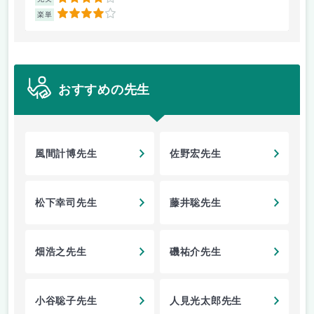
4
4
楽単
楽
おすすめの先生
風間計博先生
佐野宏先生
松下幸司先生
藤井聡先生
畑浩之先生
磯祐介先生
小谷聡子先生
人見光太郎先生