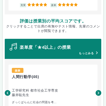
5
5
充実
楽単
評価は授業別の平均スコアです。
クリックすることで出席の有無やテスト情報、先輩のコメン
トが閲覧できます。
楽単度「★4以上」の授業
もっとみる
楽単
人間行動学
(46)
人
工学研究科 都市社会工学専攻
工
藤井聡先生
藤
ざっくばらんに社会の問題を考...
人