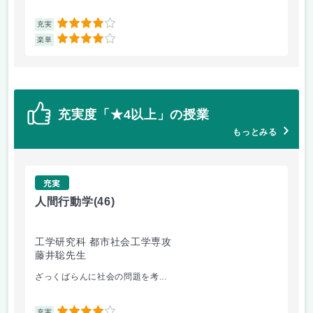
4
充実
充
4
楽単
楽
充実度「★4以上」の授業
もっとみる
充実
人間行動学
(46)
人
工学研究科 都市社会工学専攻
工
藤井聡先生
藤
ざっくばらんに社会の問題を考...
人
充実
充