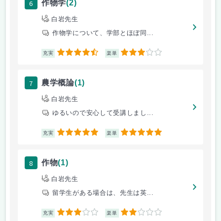
6
作物学
(2)
白岩先生
作物学について、学部とほぼ同...
4.5
3
充実
楽単
7
農学概論
(1)
白岩先生
ゆるいので安心して受講しまし...
5
5
充実
楽単
8
作物
(1)
白岩先生
留学生がある場合は、先生は英...
3
2
充実
楽単