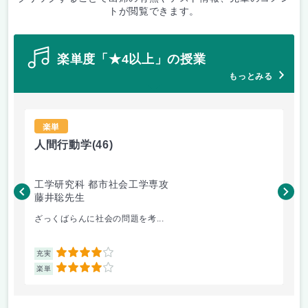
トが閲覧できます。
楽単度「★4以上」の授業
もっとみる
楽単
人間行動学
(46)
人
工学研究科 都市社会工学専攻
工
藤井聡先生
藤
ざっくばらんに社会の問題を考...
人
4
充実
充
4
楽単
楽