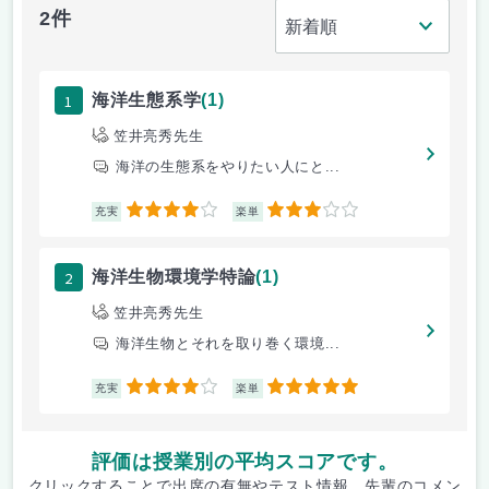
2件
1
海洋生態系学
(1)
笠井亮秀先生
海洋の生態系をやりたい人にと...
4
3
充実
楽単
2
海洋生物環境学特論
(1)
笠井亮秀先生
海洋生物とそれを取り巻く環境...
4
5
充実
楽単
評価は授業別の平均スコアです。
クリックすることで出席の有無やテスト情報、先輩のコメン