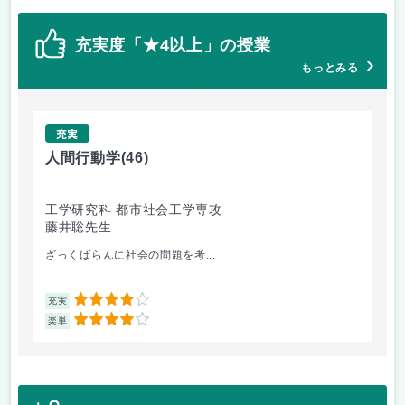
充実度「★4以上」の授業
もっとみる
充実
人間行動学
(46)
人
工学研究科 都市社会工学専攻
工
藤井聡先生
藤
ざっくばらんに社会の問題を考...
人
4
充実
充
4
楽単
楽