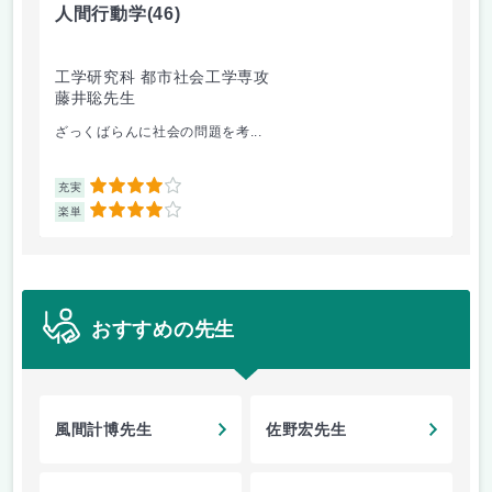
人間行動学
(46)
人
工学研究科 都市社会工学専攻
工
藤井聡先生
藤
ざっくばらんに社会の問題を考...
人
4
充実
充
4
楽単
楽
おすすめの先生
風間計博先生
佐野宏先生