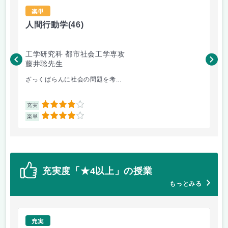
楽単
人間行動学
(46)
人
工学研究科 都市社会工学専攻
工
藤井聡先生
藤
ざっくばらんに社会の問題を考...
人
4
充実
充
4
楽単
楽
充実度「★4以上」の授業
もっとみる
充実