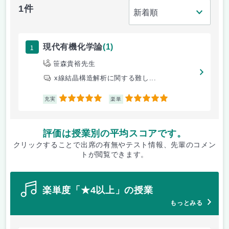
1件
1
現代有機化学論
(1)
笹森貴裕先生
x線結晶構造解析に関する難し...
5
5
充実
楽単
評価は授業別の平均スコアです。
クリックすることで出席の有無やテスト情報、先輩のコメン
トが閲覧できます。
楽単度「★4以上」の授業
もっとみる