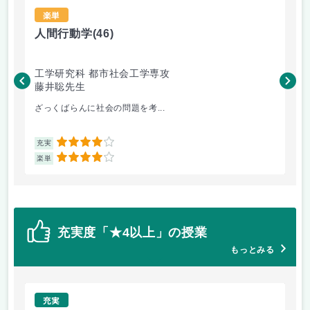
楽単
人間行動学
(46)
人
工学研究科 都市社会工学専攻
工
藤井聡先生
藤
ざっくばらんに社会の問題を考...
人
4
充実
充
4
楽単
楽
充実度「★4以上」の授業
もっとみる
充実