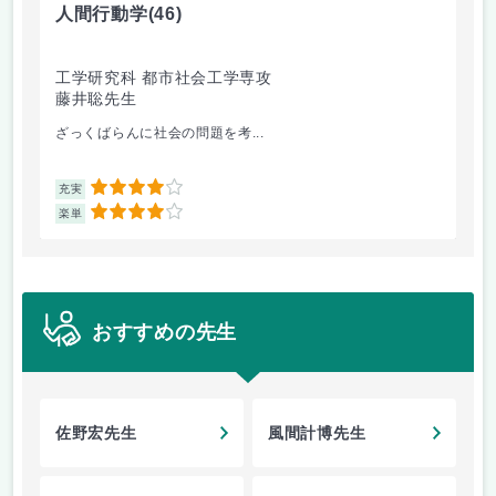
人間行動学
(46)
人
工学研究科 都市社会工学専攻
工
藤井聡先生
藤
ざっくばらんに社会の問題を考...
人
4
充実
充
4
楽単
楽
おすすめの先生
佐野宏先生
風間計博先生