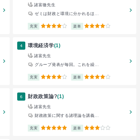
諸富徹先生
ゼミは財政と環境に分かれるほ...
充実
楽単
4
4
4
環境経済学
(1)
諸富先生
グループ発表が毎回。これを繰...
充実
楽単
4
4
6
財政政策論?
(1)
諸富先生
財政政策に関する諸理論を講義...
充実
楽単
5
3