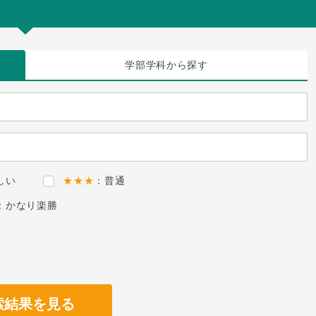
学部学科
から探す
しい
★★★
：普通
：かなり楽勝
索結果を見る