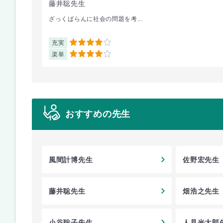
藤井聡先生
ざっくばらんに社会の問題を考...
充実
4
楽単
4
おすすめの先生
風間計博先生
佐野宏先生
藤井聡先生
畑浩之先生
小谷聡子先生
人見光太郎