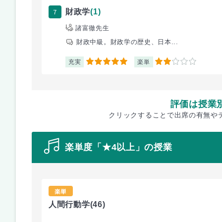
7
財政学
(1)
諸富徹先生
財政中級。財政学の歴史、日本...
充実
楽単
5
2
評価は授業
クリックすることで出席の有無や
楽単度「★4以上」の授業
楽単
人間行動学
(46)