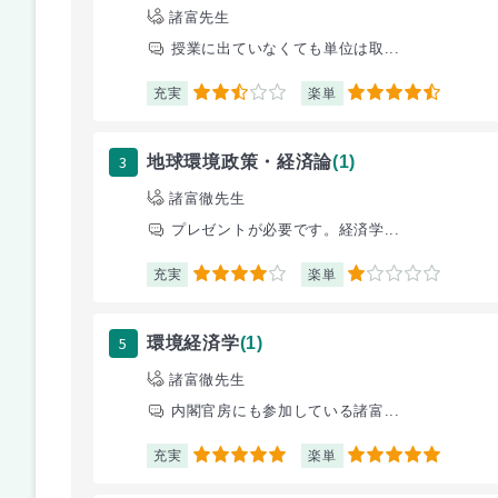
諸富先生
授業に出ていなくても単位は取...
充実
楽単
2.5
4.5
3
地球環境政策・経済論
(1)
諸富徹先生
プレゼントが必要です。経済学...
充実
楽単
4
1
5
環境経済学
(1)
諸富徹先生
内閣官房にも参加している諸富...
充実
楽単
5
5