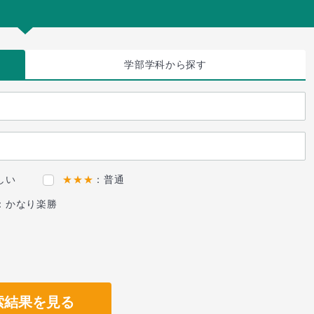
学部学科
から探す
しい
★★★
：普通
：かなり楽勝
索結果を見る