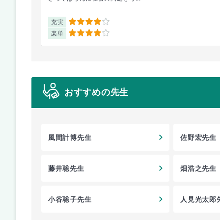
充実
4
楽単
4
おすすめの先生
風間計博先生
佐野宏先生
藤井聡先生
畑浩之先生
小谷聡子先生
人見光太郎