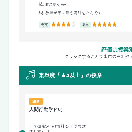
随時変更先生
教授が毎回違う講師を呼んでく...
充実
楽単
4
5
評価は授業
クリックすることで出席の有無や
楽単度「★4以上」の授業
楽単
人間行動学
(46)
工学研究科 都市社会工学専攻
藤井聡先生