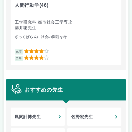
人間行動学
(46)
人
工学研究科 都市社会工学専攻
工
藤井聡先生
藤
ざっくばらんに社会の問題を考...
人
4
充実
充
4
楽単
楽
おすすめの先生
風間計博先生
佐野宏先生