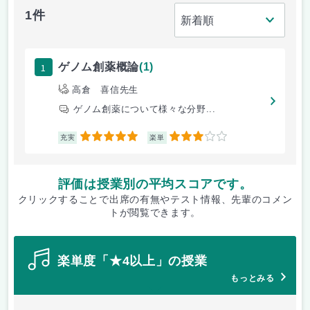
1件
1
ゲノム創薬概論
(1)
高倉 喜信先生
ゲノム創薬について様々な分野...
5
3
充実
楽単
評価は授業別の平均スコアです。
クリックすることで出席の有無やテスト情報、先輩のコメン
トが閲覧できます。
楽単度「★4以上」の授業
もっとみる