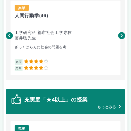
楽単
人間行動学
(46)
人
工学研究科 都市社会工学専攻
工
藤井聡先生
藤
ざっくばらんに社会の問題を考...
人
4
充実
充
4
楽単
楽
充実度「★4以上」の授業
もっとみる
充実