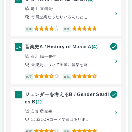
崎山 直樹先生
毎回企業だったりいろんなとこ...
4
5
充実
楽単
14
音楽史A / History of Music A
(4)
石川 陽一先生
音楽史について実際に音楽を聴...
3.5
4.5
充実
楽単
15
ジェンダーを考えるB / Gender Studi
es B
(1)
安藤 藍先生
出席はQRコードで毎回ありま...
充実
楽単