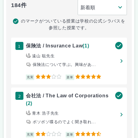
184件
のマークがついている授業は学校の公式シラバスを
参照した授業です。
1
保険法 / Insurance Law
(1)
遠山 聡先生
保険法について学ぶ。興味があ...
3
5
充実
楽単
2
会社法 / The Law of Corporations
(2)
青木 浩子先生
ボソボソ喋るのでよく聞き取れ...
2
4.5
充実
楽単