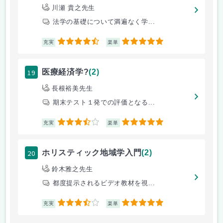
川瀬 貴之先生
法学の基礎について満遍なく学...
4.5
5
充実
楽単
19
医療経済学?
(2)
長根裕美先生
期末テスト１発での評価となる...
3.5
5
充実
楽単
20
ホリスティック地域学入門
(2)
鈴木雅之先生
都度提示されるビデオ教材を視...
3.5
5
充実
楽単