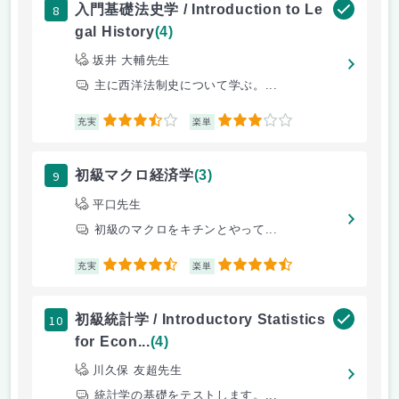
8
入門基礎法史学 / Introduction to Le
gal History
(4)
坂井 大輔先生
主に西洋法制史について学ぶ。...
3.5
3
充実
楽単
9
初級マクロ経済学
(3)
平口先生
初級のマクロをキチンとやって...
4.5
4.5
充実
楽単
10
初級統計学 / Introductory Statistics
for Econ...
(4)
川久保 友超先生
統計学の基礎をテストします。...