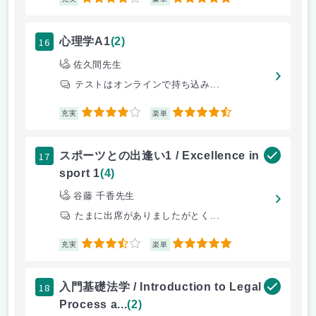
4
5
16
心理学A1
(2)
佐久間先生
テストはオンラインで持ち込み...
4
4.5
充実
楽単
17
スポーツとの出逢い1 / Excellence in
sport 1
(4)
谷藤 千香先生
たまに出席がありましたがとく...
3.5
5
充実
楽単
18
入門基礎法学 / Introduction to Legal
Process a...
(2)