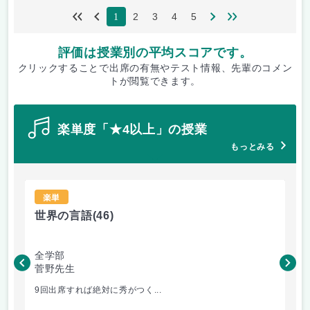
2
3
4
5
1
評価は授業別の平均スコアです。
クリックすることで出席の有無やテスト情報、先輩のコメン
トが閲覧できます。
楽単度「★4以上」の授業
もっとみる
楽単
世界の言語
(46)
世
全学部
工
菅野先生
菅
9回出席すれば絶対に秀がつく...
毎