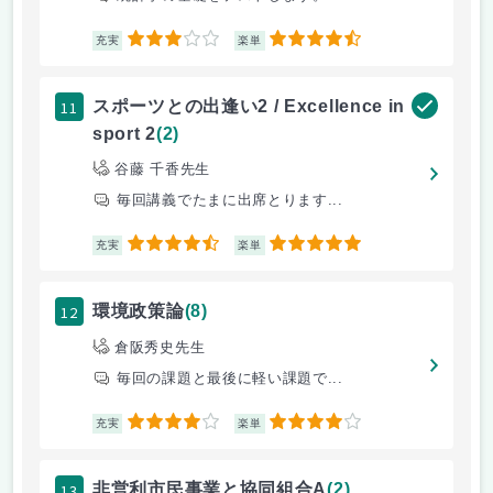
3
4.5
充実
楽単
11
スポーツとの出逢い2 / Excellence in
sport 2
(2)
谷藤 千香先生
毎回講義でたまに出席とります...
4.5
5
充実
楽単
12
環境政策論
(8)
倉阪秀史先生
毎回の課題と最後に軽い課題で...
4
4
充実
楽単
13
非営利市民事業と協同組合A
(2)