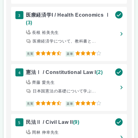
3
医療経済学I / Health Economics Ⅰ
(3)
長根 裕美先生
医療経済学について、教科書と...
4.5
4
充実
楽単
4
憲法Ⅰ / Constitutional Law I
(2)
齊藤 愛先生
日本国憲法の基礎について学ぶ...
4.5
4
充実
楽単
5
民法Ⅱ / Civil Law II
(9)
岡林 伸幸先生