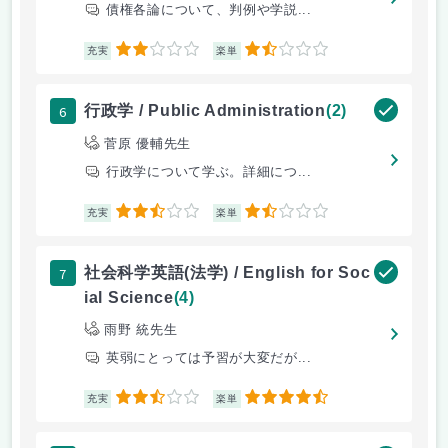
債権各論について、判例や学説...
2
1.5
充実
楽単
6
行政学 / Public Administration
(2)
菅原 優輔先生
行政学について学ぶ。詳細につ...
2.5
1.5
充実
楽単
7
社会科学英語(法学) / English for Soc
ial Science
(4)
雨野 統先生
英弱にとっては予習が大変だが...
2.5
4.5
充実
楽単