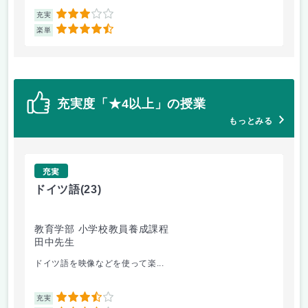
3
充実
充
4.5
楽単
楽
充実度「★4以上」の授業
もっとみる
充実
ドイツ語
(23)
原
教育学部 小学校教員養成課程
法
田中先生
内
ドイツ語を映像などを使って楽...
自
3.5
充実
充