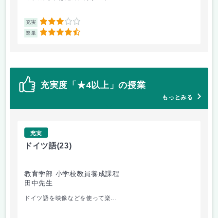
3
充実
充
4.5
楽単
楽
充実度「★4以上」の授業
もっとみる
充実
ドイツ語
(23)
原
教育学部 小学校教員養成課程
法
田中先生
内
ドイツ語を映像などを使って楽...
自