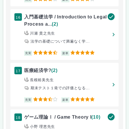
4
4
16
入門基礎法学 / Introduction to Legal
Process a...
(2)
川瀬 貴之先生
法学の基礎について満遍なく学...
4.5
5
充実
楽単
17
医療経済学?
(2)
長根裕美先生
期末テスト１発での評価となる...
3.5
5
充実
楽単
18
ゲーム理論Ⅰ / Game Theory I
(10)
小野 理恵先生