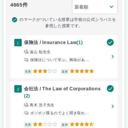
4665件
のマークがついている授業は学校の公式シラバスを
参照した授業です。
1
保険法 / Insurance Law
(1)
遠山 聡先生
保険法について学ぶ。興味があ...
3
5
充実
楽単
2
会社法 / The Law of Corporations
(2)
青木 浩子先生
ボソボソ喋るのでよく聞き取れ...
2
4.5
充実
楽単