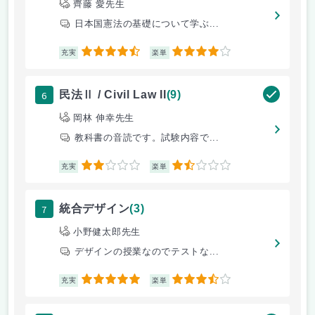
齊藤 愛先生
日本国憲法の基礎について学ぶ...
4.5
4
充実
楽単
6
民法Ⅱ / Civil Law II
(9)
岡林 伸幸先生
教科書の音読です。試験内容で...
2
1.5
充実
楽単
7
統合デザイン
(3)
小野健太郎先生
デザインの授業なのでテストな...
5
3.5
充実
楽単