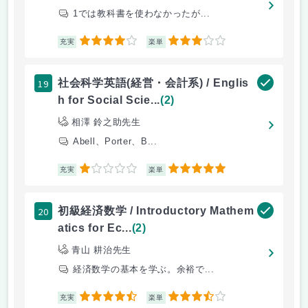
1では教科書を使わなかったが...
4
3
充実
楽単
19
社会科学英語(経営・会計系) / Englis
h for Social Scie...
(2)
相澤 鈴之助先生
Abell、Porter、B...
1
5
充実
楽単
20
初級経済数学 / Introductory Mathem
atics for Ec...
(2)
青山 耕治先生
経済数学の基本を学ぶ。余裕で...
4.5
3.5
充実
楽単