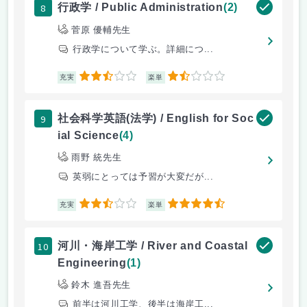
8
行政学 / Public Administration
(2)
菅原 優輔先生
行政学について学ぶ。詳細につ...
2.5
1.5
充実
楽単
9
社会科学英語(法学) / English for Soc
ial Science
(4)
雨野 統先生
英弱にとっては予習が大変だが...
2.5
4.5
充実
楽単
10
河川・海岸工学 / River and Coastal
Engineering
(1)
鈴木 進吾先生
前半は河川工学、後半は海岸工...