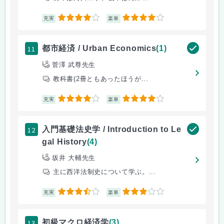
4
4
充実
楽単
11
都市経済 / Urban Economics
(1)
菅澤 武尊先生
教科書(2冊ともあったほうが...
4
4
充実
楽単
12
入門基礎法史学 / Introduction to Le
gal History
(4)
坂井 大輔先生
主に西洋法制史について学ぶ。...
3.5
3
充実
楽単
13
初級マクロ経済学
(3)