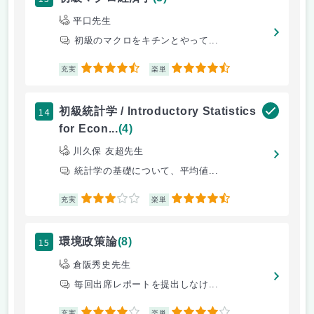
平口先生
初級のマクロをキチンとやって...
4.5
4.5
充実
楽単
14
初級統計学 / Introductory Statistics
for Econ...
(4)
川久保 友超先生
統計学の基礎について、平均値...
3
4.5
充実
楽単
15
環境政策論
(8)
倉阪秀史先生
毎回出席レポートを提出しなけ...
充実
楽単