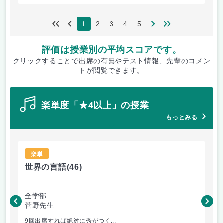
2
3
4
5
1
評価は授業別の平均スコアです。
クリックすることで出席の有無やテスト情報、先輩のコメン
トが閲覧できます。
楽単度「★4以上」の授業
もっとみる
楽単
世界の言語
(46)
世
全学部
工
菅野先生
菅
9回出席すれば絶対に秀がつく...
毎