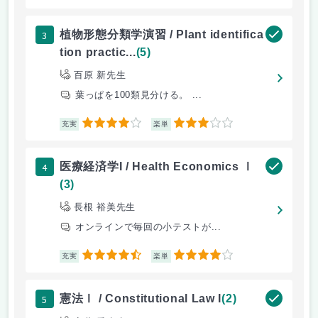
3
植物形態分類学演習 / Plant identifica
tion practic...
(5)
百原 新先生
葉っぱを100類見分ける。 ...
4
3
充実
楽単
4
医療経済学I / Health Economics Ⅰ
(3)
長根 裕美先生
オンラインで毎回の小テストが...
4.5
4
充実
楽単
5
憲法Ⅰ / Constitutional Law I
(2)