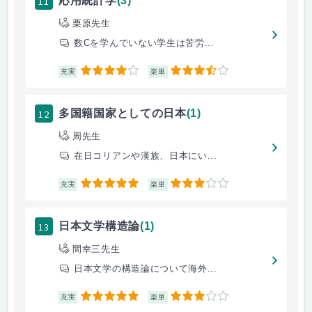
11
応用統計学
(3)
栗原先生
数Cを学んでいない学生は苦労...
4
3.5
充実
楽単
12
多国籍国家としての日本
(1)
周先生
在日コリアンや漢族、日本にい...
5
3
充実
楽単
13
日本文学構造論
(1)
間幸三先生
日本文学の構造論について海外...
5
3
充実
楽単