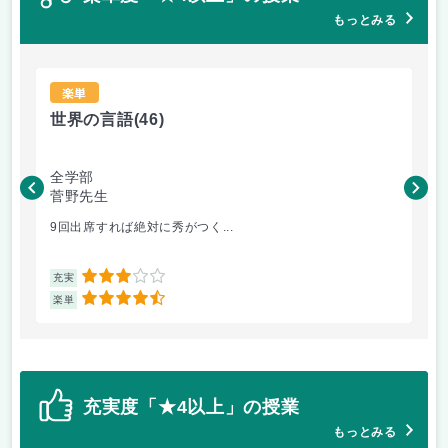
もっとみる
楽単
世界の言語
(46)
世
全学部
工
菅野先生
菅
9回出席すれば絶対に秀がつく...
毎
3
充実
充
4.5
楽単
楽
充実度「★4以上」の授業
もっとみる