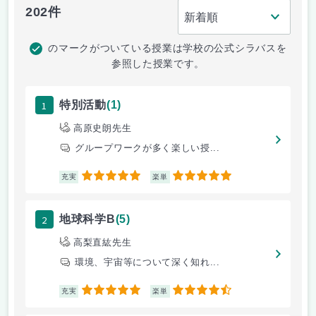
202件
のマークがついている授業は学校の公式シラバスを
参照した授業です。
1
特別活動
(1)
高原史朗先生
グループワークが多く楽しい授...
5
5
充実
楽単
2
地球科学B
(5)
高梨直紘先生
環境、宇宙等について深く知れ...
5
4.5
充実
楽単