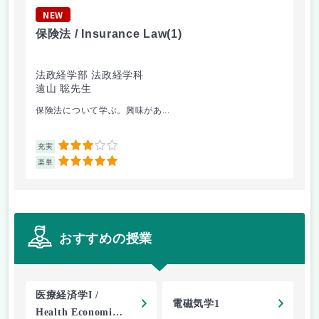
NEW
N
保険法 / Insurance Law
(1)
会社
法政経学部 法政経学科
法
遠山 聡先生
青
保険法について学ぶ。興味があ...
ボ
3
充実
充
5
楽単
楽
おすすめの授業
医療経済学I /
電磁気学1
Health Economics