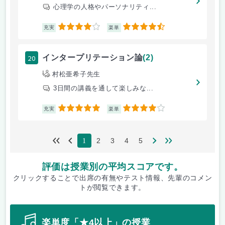
心理学の人格やパーソナリティ...
4
4.5
充実
楽単
20
インタープリテーション論
(2)
村松亜希子先生
3日間の講義を通して楽しみな...
5
4
充実
楽単
2
3
4
5
1
評価は授業別の平均スコアです。
クリックすることで出席の有無やテスト情報、先輩のコメン
トが閲覧できます。
楽単度「★4以上」の授業