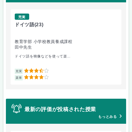
充実
ドイツ語
(23)
原
教育学部 小学校教員養成課程
法
田中先生
内
ドイツ語を映像などを使って楽...
自
3.5
充実
充
4
楽単
楽
最新の評価が投稿された授業
もっとみる