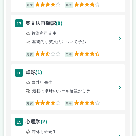
4
4
充実
楽単
17
英文法再確認
(9)
菅野憲司先生
基礎的な英文法について学ぶ。...
2.5
4.5
充実
楽単
18
卓球
(1)
白井巧先生
最初は卓球のルール確認からラ...
4
4
充実
楽単
19
心理学
(2)
若林明雄先生