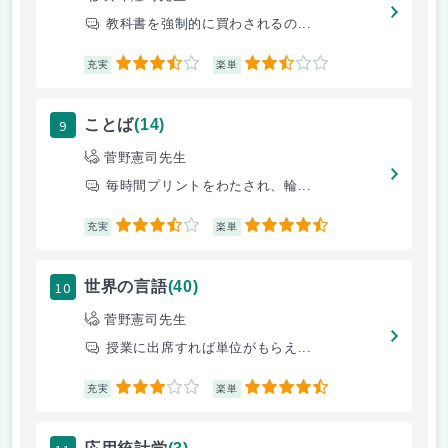
教科書を強制的に買わされるの...
3.5
2.5
充実
楽単
9
ことば
(14)
菅野憲司先生
毎時間プリントをわたされ、輪...
3.5
4.5
充実
楽単
10
世界の言語
(40)
菅野憲司先生
授業に出席すれば単位がもらえ...
3
4.5
充実
楽単