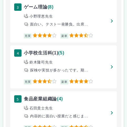
3
ゲーム理論
(8)
小野理恵先生
面白い。テスト一発勝負。出席...
4
3.5
充実
楽単
4
小学校生活科(1)
(5)
鈴木隆司先生
探検や実技が多かったです。期...
3.5
4
充実
楽単
5
食品産業組織論
(4)
石田貴士先生
内容的に面白い授業だと感じま...