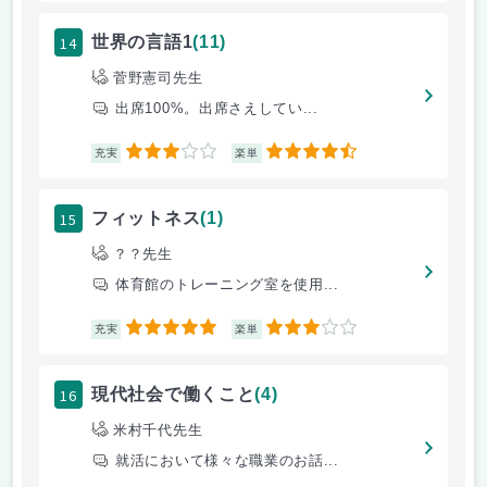
14
世界の言語1
(11)
菅野憲司先生
出席100%。出席さえしてい...
3
4.5
充実
楽単
15
フィットネス
(1)
？？先生
体育館のトレーニング室を使用...
5
3
充実
楽単
16
現代社会で働くこと
(4)
米村千代先生
就活において様々な職業のお話...