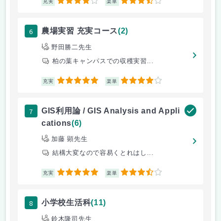
4
3.5
充実
楽単
6
農場実習 充実コース
(2)
野田勝二先生
柏の葉キャンパスでの収穫実習...
5
4
充実
楽単
7
GIS利用論 / GIS Analysis and Appli
cations
(6)
加藤 顕先生
結構大変なので容易くとれはし...
5
3.5
充実
楽単
8
小学校生活科
(11)
鈴木隆司先生