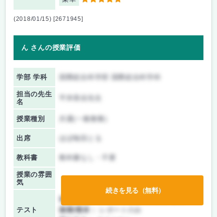
5
(2018/01/15) [2671945]
ん さんの授業評価
学部 学科
国際総合科学部 国際総合科学科
担当の先生
平井美佳先生
名
授業種別
共通(一般教養)
出席
ほぼ毎回とる
教科書
教科書なし・不要
授業の雰囲
気
続きを見る（無料）
前期/中間：
テスト・レポート両方なし
テスト
後期/期末：
レポートのみ