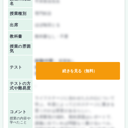
平井美佳先生
名
授業種別
専門科目
出席
ほぼ毎回とる
教科書
教科書なし・不要
授業の雰囲
気
前期/中間：
授業無し
テスト
後期/期末：
レポートのみ
続きを見る（無料）
持ち込み：
テストなし
テストの方
-
式や難易度
ライフステージに合わせた人の心について
学ぶ。年度によってどのステージに重きを
置くのかは変更があるらしい。
コメント
出席重視の傾向。期末課題はレポートで、
授業の内容や
学べたこと
講義に出ていれば問題なく書けるレベル。