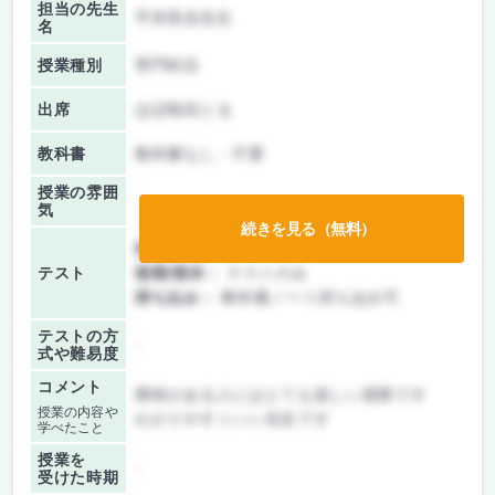
担当の先生
平井美佳先生
名
授業種別
専門科目
出席
ほぼ毎回とる
教科書
教科書なし・不要
授業の雰囲
気
続きを見る（無料）
前期/中間：
テストのみ
テスト
後期/期末：
テストのみ
持ち込み：
教科書ノート持ち込み可
テストの方
-
式や難易度
コメント
興味がある人にはとても楽しい授業です
授業の内容や
わかりやすくいい先生です
学べたこと
授業を
-
受けた時期