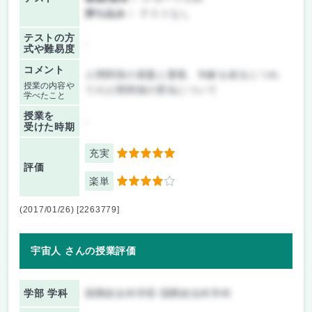
持ち込み：
テストなし
テストの方
-
式や難易度
コメント
人間関係の基盤と愛着、年齢を経るにつれ
授業の内容や
ての人間関係の変化について
学べたこと
授業を
-
受けた時期
充実
5
評価
楽単
4
(2017/01/26) [2263779]
宇宙人 さんの授業評価
学部 学科
国際総合科学部 国際総合科学科