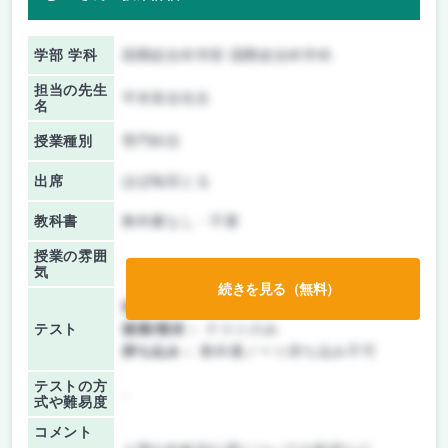
学部 学科
国際総合科学部 国際総合科学科
担当の先生
平井美佳先生
名
授業種別
専門科目
出席
ほぼ毎回とる
教科書
教科書なし・不要
授業の雰囲
気
続きを見る（無料）
前期/中間：
テストのみ
テスト
後期/期末：
テストのみ
持ち込み：
教科書ノート持ち込み不可
テストの方
-
式や難易度
コメント