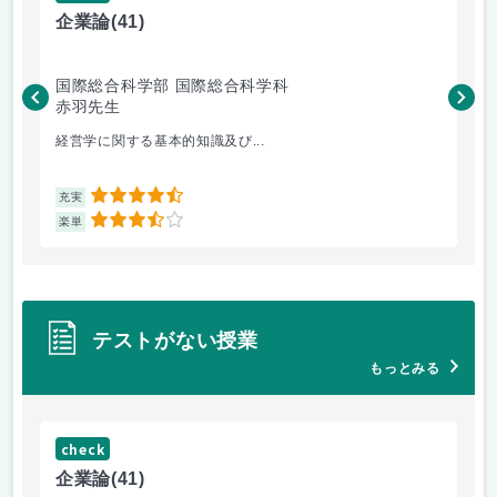
企業論
(41)
マ
国際総合科学部 国際総合科学科
国
赤羽先生
柴
経営学に関する基本的知識及び...
毎
4.5
充実
充
3.5
楽単
楽
テストがない授業
もっとみる
check
ch
企業論
(41)
マ