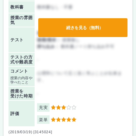
教科書
教科書なし・不要
授業の雰囲
気
続きを見る（無料）
前期/中間：
テストのみ
テスト
後期/期末：
授業無し
持ち込み：
教科書ノート持ち込み不可
テストの方
-
式や難易度
コメント
心理学について広く浅く学ぶことが出来ま
授業の内容や
す。
学べたこと
授業を
-
受けた時期
充実
3
評価
楽単
5
(2019/03/19) [3145024]