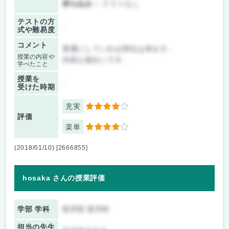
持ち込み：
テストなし
テストの方
-
式や難易度
コメント
普通にしていれば単位は来ます。
授業の内容や
内容も面白いです。
学べたこと
授業を
-
受けた時期
充実
4
評価
楽単
4
(2018/01/10) [2666855]
hosaka さんの授業評価
学部 学科
医学部 医学科
担当の先生