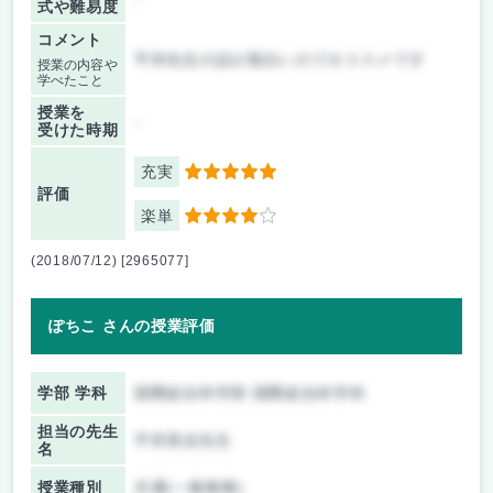
式や難易度
コメント
平井先生の話が面白いのでオススメです
授業の内容や
学べたこと
授業を
-
受けた時期
充実
5
評価
楽単
4
(2018/07/12) [2965077]
ぽちこ さんの授業評価
学部 学科
国際総合科学部 国際総合科学科
担当の先生
平井美佳先生
名
授業種別
共通(一般教養)