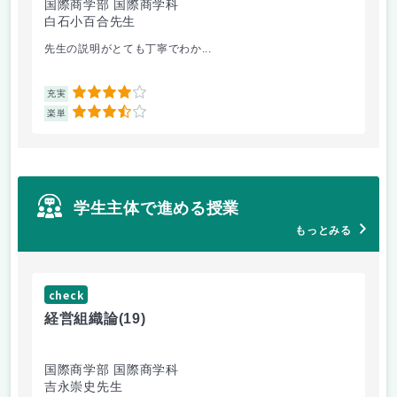
国際商学部 国際商学科
理
白石小百合先生
小
先生の説明がとても丁寧でわか...
医
4
充実
充
3.5
楽単
楽
学生主体で進める授業
もっとみる
check
ch
経営組織論
(19)
起
国際商学部 国際商学科
国
吉永崇史先生
芦