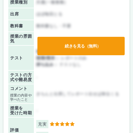
授業種別
共通(一般教養)
出席
ほぼ毎回とる
教科書
教科書なし・不要
授業の雰囲
気
続きを見る（無料）
前期/中間：
レポートのみ
テスト
後期/期末：
レポートのみ
持ち込み：
テストなし
テストの方
-
式や難易度
コメント
きちんと出席してレポート出せば単位くる
授業の内容や
学べたこと
授業を
-
受けた時期
充実
5
評価