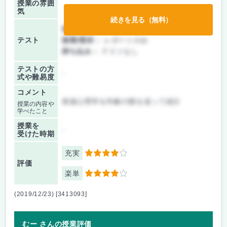
授業の雰囲
気
続きを見る（無料）
前期/中間：
レポートのみ
テスト
後期/期末：
レポートのみ
持ち込み：
テストなし
テストの方
-
式や難易度
コメント
発達心理学を年齢の順を追って紹介
授業の内容や
学べたこと
授業を
-
受けた時期
充実
4
評価
楽単
4
(2019/12/23) [3413093]
むー さんの授業評価