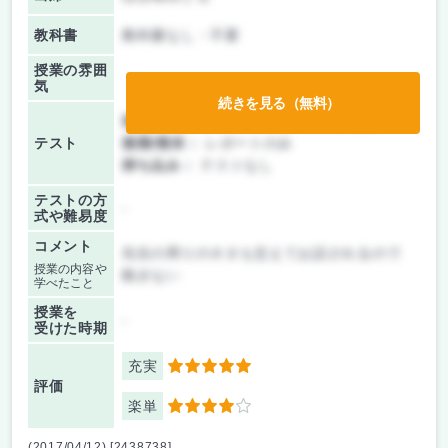
教科書
教科書なし・不要
授業の雰囲
気
続きを見る（無料）
前期/中間：
テスト・レポート両方なし
テスト
後期/期末：
レポートのみ
持ち込み：
テストなし
テストの方
-
式や難易度
コメント
先生の周りのネタも交えてお話されるので
授業の内容や
飽きない
学べたこと
授業を
-
受けた時期
充実
5
評価
楽単
4
(2017/04/12) [2438738]