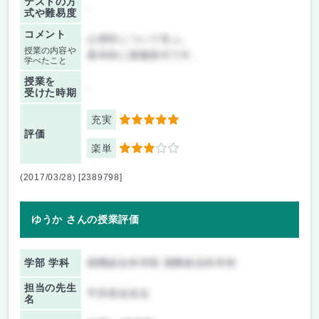
テストの方
-
式や難易度
コメント
心理学について学ぶ。
授業の内容や
基本的に講義形式です。
学べたこと
授業を
-
受けた時期
充実
5
評価
楽単
3
(2017/03/28) [2389798]
ゆうか さんの授業評価
学部 学科
国際総合科学部 国際総合科学科
担当の先生
平井美佳先生
名