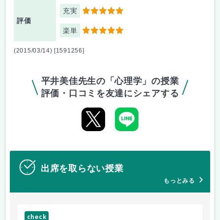
充実
5
評価
楽単
5
(2015/03/14) [1591256]
平井美佳先生の「心理学」の授業
評価・口コミを友達にシェアする
出席を取らない授業
もっとみる
check
ch