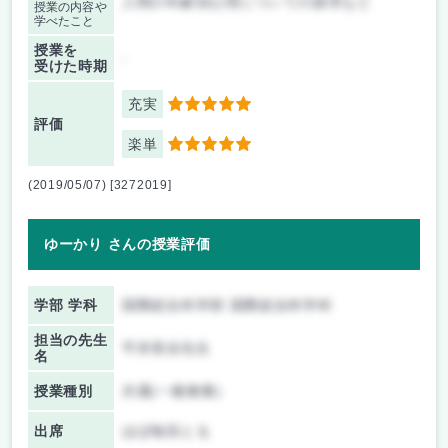
人間の年齢別心理についての探求など
授業の内容や
学べたこと
授業を
-
受けた時期
充実
5
評価
楽単
5
(2019/05/07) [3272019]
ゆーかり さんの授業評価
学部 学科
国際総合科学部 国際総合科学科
担当の先生
平井美佳先生
名
授業種別
共通(一般教養)
出席
ほぼ毎回とる