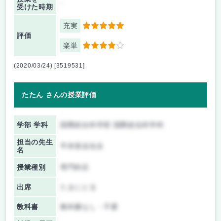
-
受けた時期
充実
5
評価
楽単
4
(2020/03/24) [3519531]
たたん さんの授業評価
学部 学科
国際総合科学部 国際総合科学科
担当の先生
平井美佳先生
名
授業種別
専門科目
出席
たまにとる
教科書
教科書なし・不要