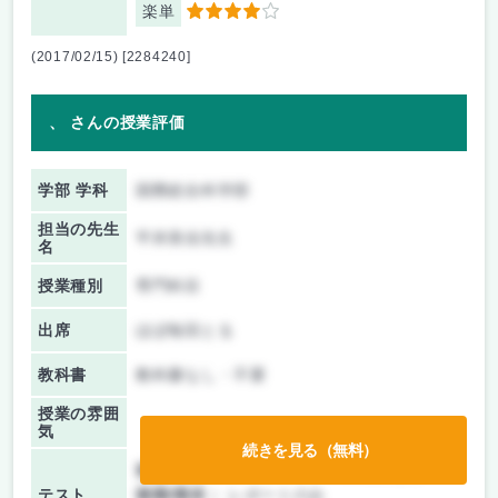
楽単
4
(2017/02/15) [2284240]
、 さんの授業評価
学部 学科
国際総合科学部
担当の先生
平井美佳先生
名
授業種別
専門科目
出席
ほぼ毎回とる
教科書
教科書なし・不要
授業の雰囲
気
続きを見る（無料）
前期/中間：
テスト・レポート両方なし
テスト
後期/期末：
レポートのみ