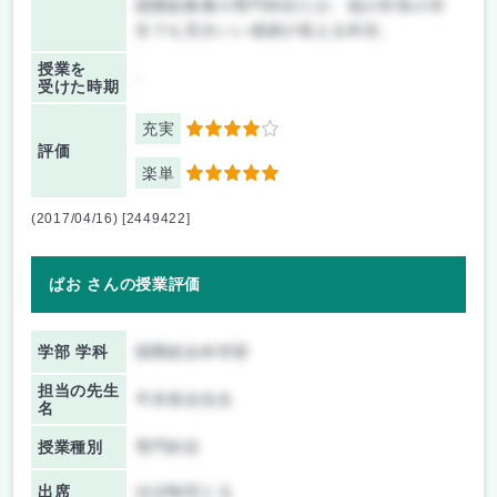
国際総教養の専門科目だが、他の学系の学
生でも充分いい成績が狙える科目。
授業を
-
受けた時期
充実
4
評価
楽単
5
(2017/04/16) [2449422]
ぱお さんの授業評価
学部 学科
国際総合科学部
担当の先生
平井美佳先生
名
授業種別
専門科目
出席
ほぼ毎回とる