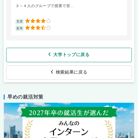
３～４人のグループで授業で習...
毎
4
充実
充
3.5
楽単
楽
大学トップに戻る
検索結果に戻る
早めの就活対策