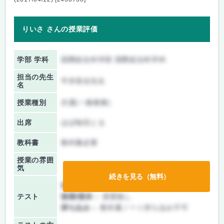
りいさ さんの授業評価
学部 学科
国際総合科学部 国際総合科学科
担当の先生
平井美佳先生
名
授業種別
共通(一般教養)
出席
ほぼ毎回とる
教科書
教科書必要
授業の雰囲
気
続きを見る（無料）
前期/中間：
テストのみ
テスト
後期/期末：
授業無し
持ち込み：
教科書ノート持ち込み不可