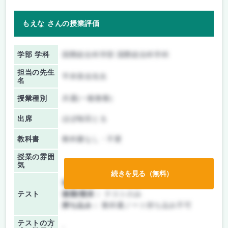
もえな さんの授業評価
学部 学科
国際総合科学部 国際総合科学科
担当の先生
平井美佳先生
名
授業種別
共通(一般教養)
出席
ほぼ毎回とる
教科書
教科書なし・不要
授業の雰囲
気
続きを見る（無料）
前期/中間：
テストのみ
テスト
後期/期末：
テストのみ
持ち込み：
教科書ノート持ち込み不可
テストの方
-