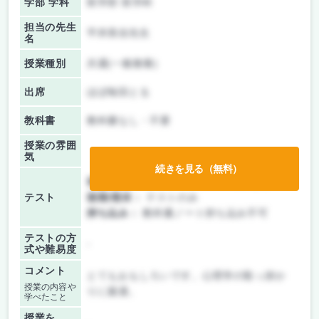
学部 学科
医学部 医学科
担当の先生
平井美佳先生
名
授業種別
共通(一般教養)
出席
ほぼ毎回とる
教科書
教科書なし・不要
授業の雰囲
気
続きを見る（無料）
前期/中間：
テスト・レポート両方なし
テスト
後期/期末：
テストのみ
持ち込み：
教科書ノート持ち込み不可
テストの方
-
式や難易度
コメント
とてもおもしろいです。心理学の取っ掛か
授業の内容や
りに最適。
学べたこと
授業を