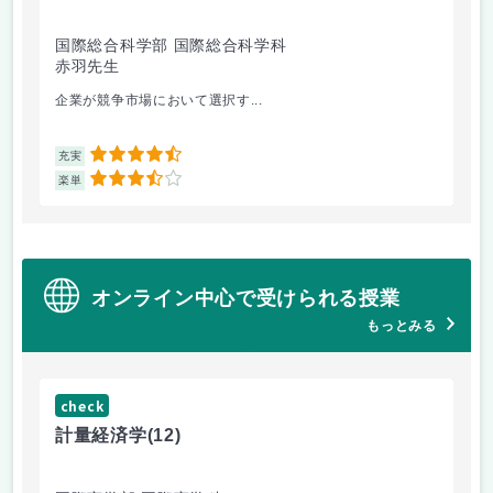
国際総合科学部 国際総合科学科
国
赤羽先生
柴
企業が競争市場において選択す...
マ
4.5
充実
充
3.5
楽単
楽
オンライン中心で受けられる授業
もっとみる
check
ch
計量経済学
(12)
臨