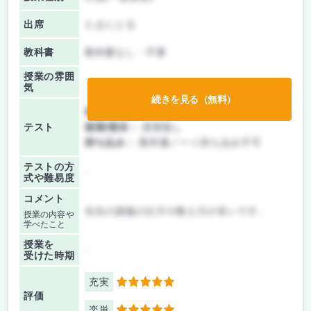
出席
たまにとる
教科書
教科書なし・不要
授業の雰囲
気
続きを見る（無料）
前期/中間：
レポートのみ
テスト
後期/期末：
授業無し
持ち込み：
教科書ノート持ち込み不可
テストの方
-
式や難易度
コメント
先生の講義の仕方や教え方が良いです。
授業の内容や
学べたこと
授業を
-
受けた時期
充実
5
評価
楽単