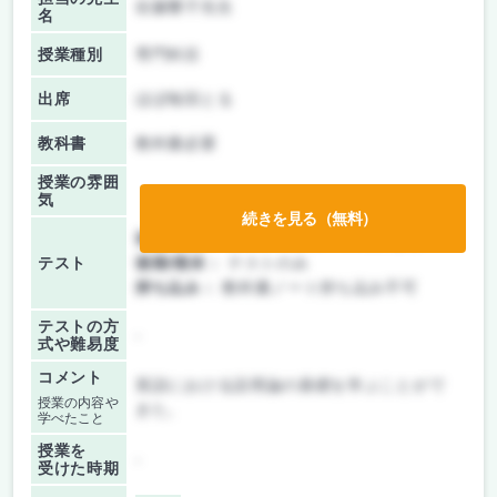
佐藤響子先生
名
授業種別
専門科目
出席
ほぼ毎回とる
教科書
教科書必要
授業の雰囲
気
続きを見る（無料）
前期/中間：
テスト・レポート両方なし
テスト
後期/期末：
テストのみ
持ち込み：
教科書ノート持ち込み不可
テストの方
-
式や難易度
コメント
英語における語用論の基礎を学ぶことがで
授業の内容や
きた。
学べたこと
授業を
-
受けた時期