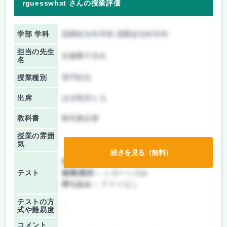
rguesswhat さんの授業評価
学部 学科
国際総合科学部 国際総合科学科
担当の先生
佐藤響子先生
名
授業種別
専門科目
出席
ほぼ毎回とる
教科書
教科書必要
授業の雰囲
気
続きを見る（無料）
前期/中間：
レポートのみ
テスト
後期/期末：
レポートのみ
持ち込み：
テストなし
テストの方
-
式や難易度
コメント