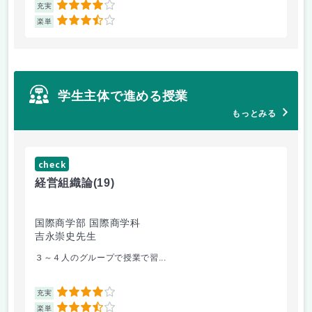
4
充実
充
3.5
楽単
楽
学生主体で進める授業
もっとみる
check
ch
経営組織論
(19)
起
国際商学部 国際商学科
国
吉永崇史先生
芦
３～４人のグループで授業で習...
毎
4
充実
充
3.5
楽単
楽