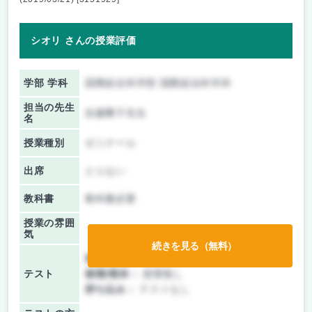
シオリ さんの授業評価
学部 学科
国際総合科学部 国際総合科学科
担当の先生
佐藤響子先生
名
授業種別
ゼミナール
出席
とらない
教科書
教科書必要
授業の雰囲
気
続きを見る（無料）
前期/中間：
授業無し
テスト
後期/期末：
授業無し
持ち込み：
テストなし