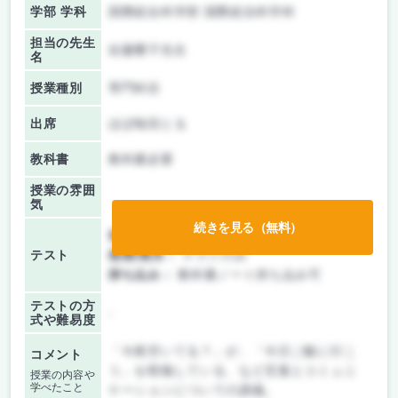
学部 学科
国際総合科学部 国際総合科学科
担当の先生
佐藤響子先生
名
授業種別
専門科目
出席
ほぼ毎回とる
教科書
教科書必要
授業の雰囲
気
続きを見る（無料）
前期/中間：
テストのみ
テスト
後期/期末：
テストのみ
持ち込み：
教科書ノート持ち込み可
テストの方
-
式や難易度
「今夜空いてる？」が、「今日ご飯に行こ
コメント
う」を暗喩している、など言葉とコミュニ
授業の内容や
学べたこと
ケーションについての講義。