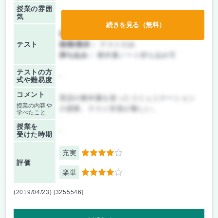
授業の雰囲
気
続きを見る（無料）
前期/中間：
授業無し
テスト
後期/期末：
テストのみ
持ち込み：
教科書ノート持ち込み可
テストの方
-
式や難易度
コメント
英語の教科書を使ったコミュニケーション
授業の内容や
の授業。テスト対策が難しい。
学べたこと
授業を
-
受けた時期
充実
4
評価
楽単
4
(2019/04/23) [3255546]