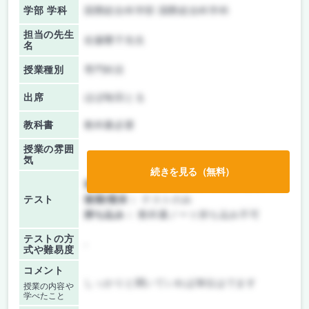
学部 学科
国際総合科学部 国際総合科学科
担当の先生
佐藤響子先生
名
授業種別
専門科目
出席
ほぼ毎回とる
教科書
教科書必要
授業の雰囲
気
続きを見る（無料）
前期/中間：
テスト・レポート両方なし
テスト
後期/期末：
テストのみ
持ち込み：
教科書ノート持ち込み不可
テストの方
-
式や難易度
コメント
しっかりと聞いていれば単位はでます
授業の内容や
学べたこと