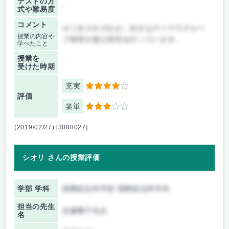
テストの方
-
式や難易度
コメント
ゼミ生それぞれが、好きなテーマでグルー
授業の内容や
プ研究や個人研究を行っています。
学べたこと
授業を
-
受けた時期
充実
4
評価
楽単
3
(2019/02/27) [3088027]
シオリ さんの授業評価
学部 学科
国際総合科学部 国際総合科学科
担当の先生
佐藤響子先生
名