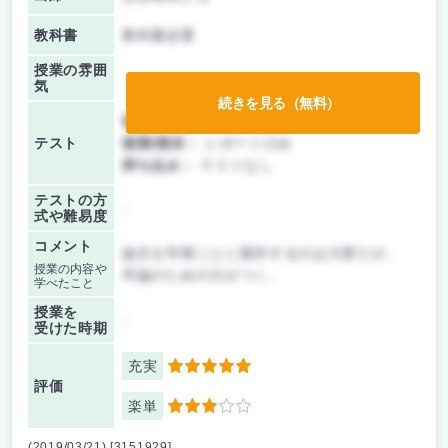
教科書
教科書必要
授業の雰囲
気
続きを見る（無料）
前期/中間：
レポートのみ
テスト
後期/期末：
レポートのみ
持ち込み：
テストなし
テストの方
-
式や難易度
コメント
論文を学期ごとに製作するのは大変だが、
授業の内容や
卒論のための力がつく。
学べたこと
授業を
-
受けた時期
充実
5
評価
楽単
3
(2019/03/21) [3151929]