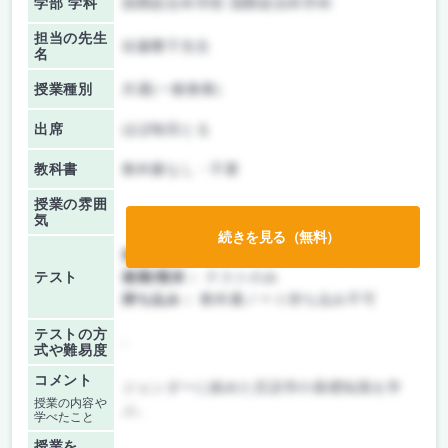
学部 学科
国際総合科学部 国際総合科学科
担当の先生
佐藤響子先生
名
授業種別
共通(一般教養)
出席
ほぼ毎回とる
教科書
教科書なし・不要
授業の雰囲
気
続きを見る（無料）
前期/中間：
テスト・レポート両方なし
テスト
後期/期末：
テストのみ
持ち込み：
教科書ノート持ち込み不可
テストの方
-
式や難易度
コメント
ジェンダーに絡めた言語学の基礎知識を学
授業の内容や
ぶ。
学べたこと
授業を