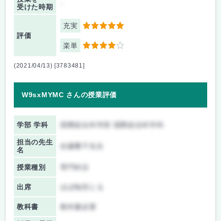
-
受けた時期
充実
5
評価
楽単
4
(2021/04/13) [3783481]
W9sxMYMC さんの授業評価
学部 学科
国際総合科学部 国際総合科学科
担当の先生
佐藤響子先生
名
授業種別
専門科目
出席
ほぼ毎回とる
教科書
教科書必要