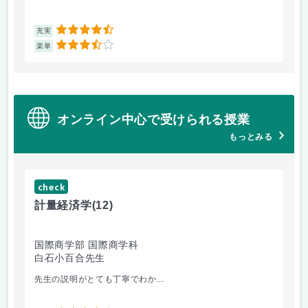
4.5
充実
充
3.5
楽単
楽
オンライン中心で受けられる授業
もっとみる
check
ch
計量経済学
(12)
臨
国際商学部 国際商学科
理
白石小百合先生
小
先生の説明がとても丁寧でわか...
医