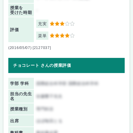
授業を
-
受けた時期
充実
3
評価
楽単
4
(2016/05/07) [2127037]
チョコレート さんの授業評価
学部 学科
国際総合科学部 国際総合科学科
担当の先生
佐藤響子先生
名
授業種別
専門科目
出席
ほぼ毎回とる
教科書
教科書必要