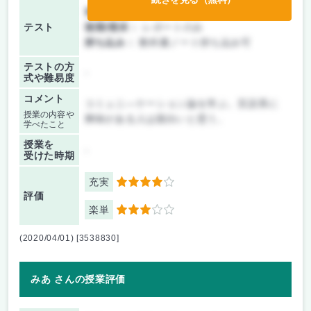
前期/中間：
レポートのみ
テスト
後期/期末：
レポートのみ
持ち込み：
教科書ノート持ち込み可
テストの方
-
式や難易度
コメント
コミュニ―ケーション論を学ぶ。言語系に
授業の内容や
興味がある人は面白いと思う。
学べたこと
授業を
-
受けた時期
充実
4
評価
楽単
3
(2020/04/01) [3538830]
みあ さんの授業評価