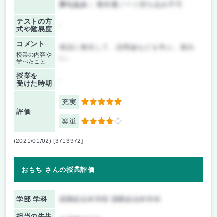
持ち込み：
教科書ノート持ち込み不可
テストの方
-
式や難易度
コメント
発話に着目して、語用論などを学ぶ。面白
授業の内容や
い。
学べたこと
授業を
-
受けた時期
充実
5
評価
楽単
4
(2021/01/02) [3713972]
おもち さんの授業評価
学部 学科
国際総合科学部 国際総合科学科
担当の先生