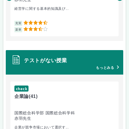
経営学に関する基本的知識及び...
毎
4.5
充実
充
3.5
楽単
楽
テストがない授業
もっとみる
check
ch
企業論
(41)
マ
国際総合科学部 国際総合科学科
国
赤羽先生
柴
企業が競争市場において選択す...
マ