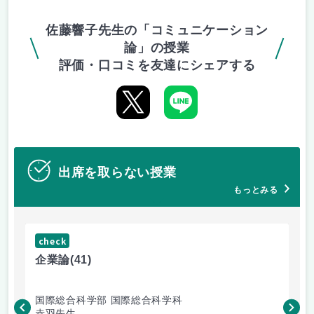
佐藤響子先生の「コミュニケーション
論」の授業
評価・口コミを友達にシェアする
出席を取らない授業
もっとみる
check
ch
企業論
(41)
マ
国際総合科学部 国際総合科学科
国
赤羽先生
柴