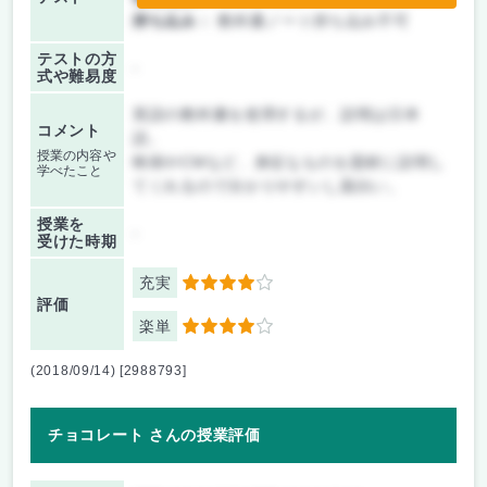
持ち込み：
教科書ノート持ち込み不可
テストの方
-
式や難易度
英語の教科書を使用するが、説明は日本
コメント
語。
授業の内容や
映画やCMなど、身近なものを題材に説明し
学べたこと
てくれるので分かりやすいし面白い。
授業を
-
受けた時期
充実
4
評価
楽単
4
(2018/09/14) [2988793]
チョコレート さんの授業評価