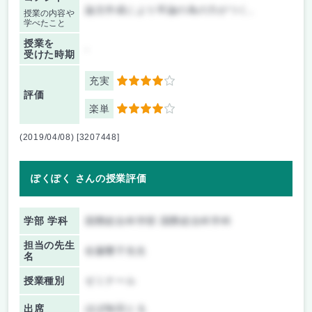
論文作成により卒論の為の力がつく。
授業の内容や
学べたこと
授業を
-
受けた時期
充実
4
評価
楽単
4
(2019/04/08) [3207448]
ぽくぽく さんの授業評価
学部 学科
国際総合科学部 国際総合科学科
担当の先生
佐藤響子先生
名
授業種別
ゼミナール
出席
ほぼ毎回とる