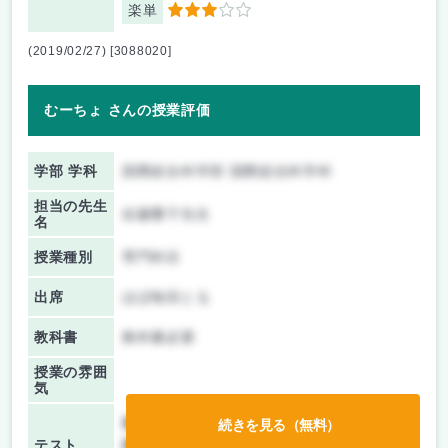
楽単
3
(2019/02/27) [3088020]
むーちょ さんの授業評価
学部 学科
国際総合科学部 国際総合科学科
担当の先生
佐藤響子先生
名
授業種別
専門科目
出席
ほぼ毎回とる
教科書
教科書必要
授業の雰囲
気
前期/中間：
テスト・レポート両方なし
続きを見る（無料）
テスト
後期/期末：
テストのみ