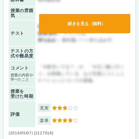
授業の雰囲
気
続きを見る（無料）
前期/中間：
テストのみ
テスト
後期/期末：
テストのみ
持ち込み：
教科書ノート持ち込み可
テストの方
-
式や難易度
「今夜空いてる？」が、「今日ご飯に行こ
コメント
う」を暗喩している、など言葉とコミュニ
授業の内容や
学べたこと
ケーションについての講義。
授業を
-
受けた時期
充実
3
評価
楽単
4
(2016/05/07) [2127018]