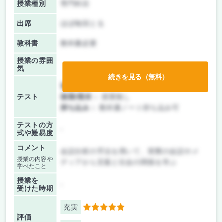
授業種別
専門科目
出席
ほぼ毎回とる
教科書
教科書必要
授業の雰囲
気
続きを見る（無料）
前期/中間：
テストのみ
テスト
後期/期末：
授業無し
持ち込み：
教科書ノート持ち込み可
テストの方
-
式や難易度
コメント
会話分析の手法を用いて、実際の会話やメ
授業の内容や
ディアから言葉と社会の関係を学ぶ
学べたこと
授業を
-
受けた時期
充実
5
評価