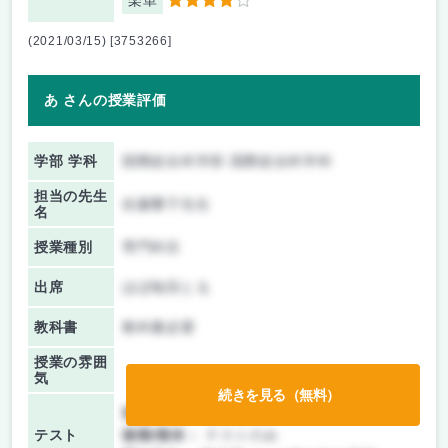
楽単
4
(2021/03/15) [3753266]
あ さんの授業評価
学部 学科
国際総合科学部 国際総合科学科
担当の先生
佐藤響子先生
名
授業種別
専門科目
出席
ほぼ毎回とる
教科書
教科書必要
授業の雰囲
気
続きを見る（無料）
前期/中間：
授業無し
テスト
後期/期末：
テストのみ