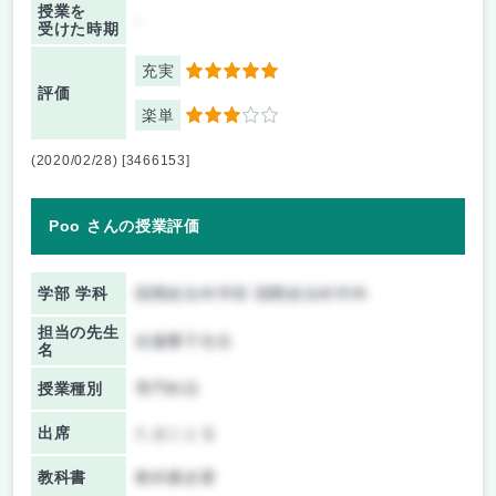
授業を
-
受けた時期
充実
5
評価
楽単
3
(2020/02/28) [3466153]
Poo さんの授業評価
学部 学科
国際総合科学部 国際総合科学科
担当の先生
佐藤響子先生
名
授業種別
専門科目
出席
たまにとる
教科書
教科書必要