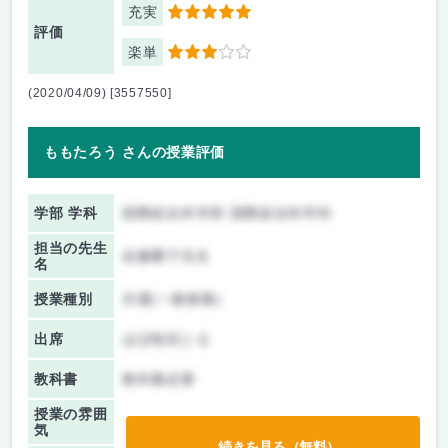
充実
5
評価
楽単
3
(2020/04/09) [3557550]
ももたろう さんの授業評価
学部 学科
国際総合科学部 国際総合科学科
担当の先生
佐藤響子先生
名
授業種別
共通(一般教養)
出席
ほぼ毎回とる
教科書
教科書必要
授業の雰囲
気
続きを見る（無料）