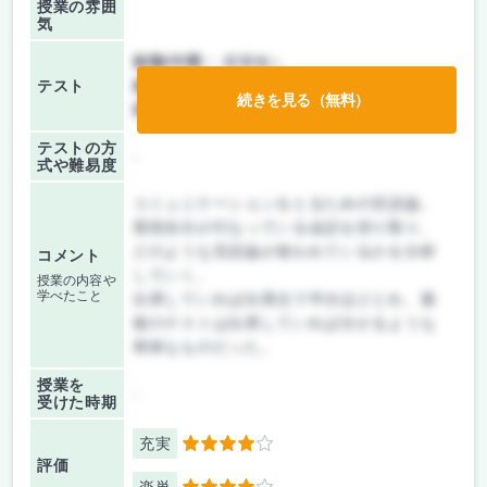
授業の雰囲
気
前期/中間：
授業無し
テスト
後期/期末：
テストのみ
続きを見る（無料）
持ち込み：
教科書ノート持ち込み可
テストの方
-
式や難易度
コミュニケーションをとるための言語論。
普段自分が行なっている会話を切り取り、
どのような言語論が使われているかを分析
コメント
していく。
授業の内容や
学べたこと
出席していれば出席点で半分ほどとれ、最
後のテストは出席していれば分かるような
簡単なものだった。
授業を
-
受けた時期
充実
4
評価