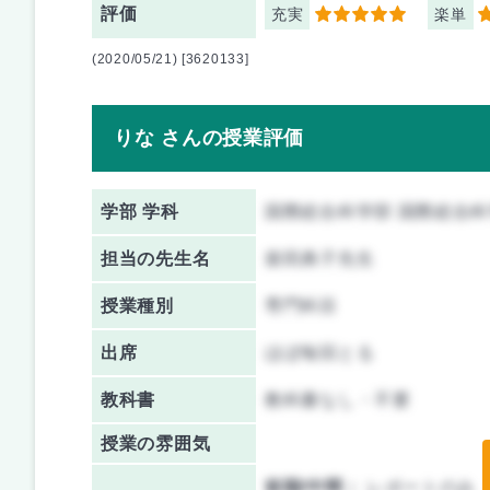
評価
充実
楽単
5
3
(2020/05/21) [3620133]
りな さんの授業評価
学部 学科
国際総合科学部 国際総合
担当の先生名
柴田典子先生
授業種別
専門科目
出席
ほぼ毎回とる
教科書
教科書なし・不要
授業の雰囲気
前期/中間：
レポートのみ