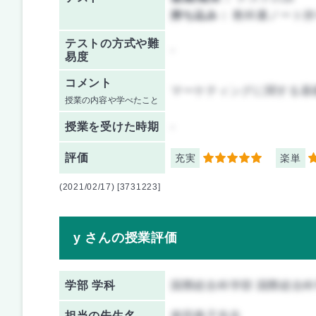
持ち込み：
教科書ノート持
テストの方式や難
-
易度
コメント
マーケティングに関する基
授業の内容や学べたこと
授業を
受けた時期
-
評価
充実
楽単
5
2
(2021/02/17) [3731223]
y さんの授業評価
学部 学科
国際総合科学部 国際総合
担当の先生名
柴田典子先生