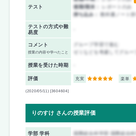
テスト
後期/期末：
レポートのみ
持ち込み：
教科書ノート持
テストの方式や難
-
易度
グループ学習で進む
コメント
ゼミなどを考慮してグルー
授業の内容や学べたこと
授業を
受けた時期
-
評価
充実
楽単
5
4
(2020/05/11) [3604604]
りのすけ さんの授業評価
学部 学科
国際総合科学部 国際総合