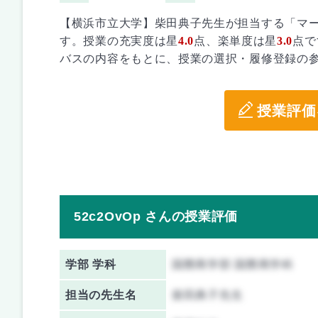
【横浜市立大学】柴田典子先生が担当する「マ
す。授業の充実度は星
4.0
点、楽単度は星
3.0
点で
バスの内容をもとに、授業の選択・履修登録の
授業評価
52c2OvOp さんの授業評価
学部 学科
国際商学部 国際商学科
担当の先生名
柴田典子先生