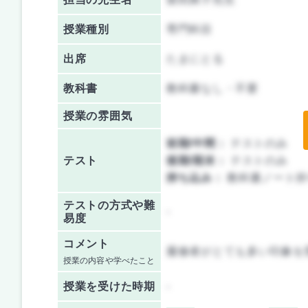
授業種別
専門科目
出席
たまにとる
教科書
教科書なし・不要
授業の雰囲気
前期/中間：
テストのみ
テスト
後期/期末：
テストのみ
持ち込み：
教科書ノート持
テストの方式や難
-
易度
コメント
履修者がとても多い印象を
授業の内容や学べたこと
授業を
受けた時期
-