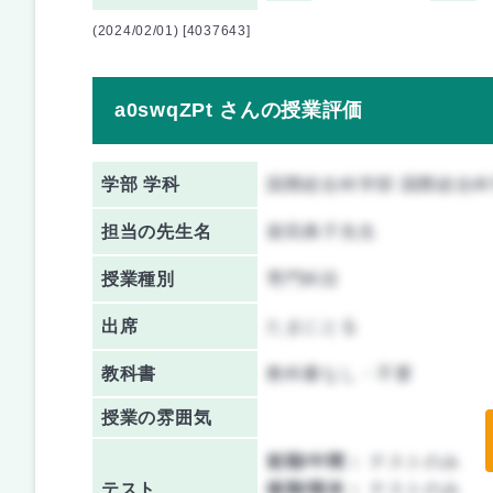
(2024/02/01) [4037643]
a0swqZPt さんの授業評価
学部 学科
国際総合科学部 国際総合
担当の先生名
柴田典子先生
授業種別
専門科目
出席
たまにとる
教科書
教科書なし・不要
授業の雰囲気
前期/中間：
テストのみ
テスト
後期/期末：
テストのみ