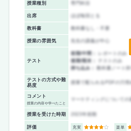
授業種別
専門科目
出席
ほぼ毎回とる
教科書
教科書なし・不要
授業の雰囲気
先生の講義が中心
前期/中間：
レポートのみ
テスト
後期/期末：
テストのみ
持ち込み：
教科書ノート持
テストの方式や難
授業で配られるPDFの穴
易度
コメント
マーケティングについての
授業の内容や学べたこと
授業を
受けた時期
2023年前期
評価
充実
楽単
4
5