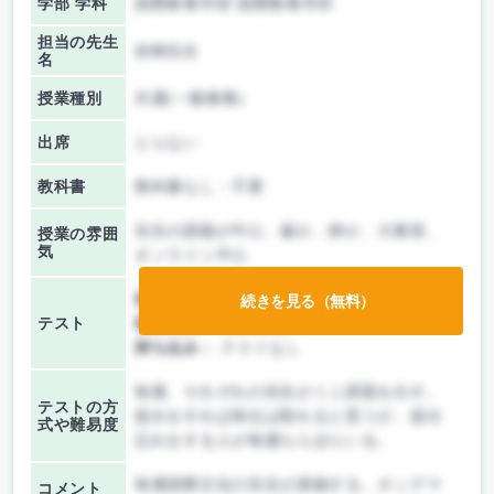
学部 学科
国際教養学部 国際教養学科
担当の先生
岩崎先生
名
授業種別
共通(一般教養)
出席
とらない
教科書
教科書なし・不要
先生の講義が中心、厳か、静か、大教室、
授業の雰囲
気
オンライン中心
前期/中間：
テスト・レポート両方なし
続きを見る（無料）
テスト
後期/期末：
授業無し
持ち込み：
テストなし
毎週、それぞれの先生がミニ課題を出す。
テストの方
提出をすれば単位は取れると思うが、提出
式や難易度
忘れをする人が毎週ちらほらいる。
毎週国際文化の先生が講義する。オンデマ
コメント