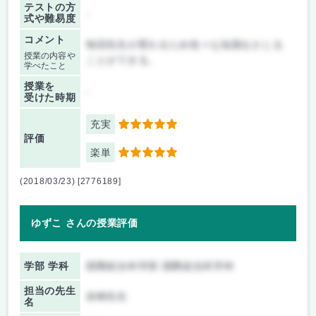
テストの方
-
式や難易度
コメント
毎回先生が変わるため色々な知識をかじる
授業の内容や
ことができる。
学べたこと
授業を
-
受けた時期
充実
5
評価
楽単
5
(2018/03/23) [2776189]
ゆずこ さんの授業評価
学部 学科
国際総合科学部 国際総合科学科
担当の先生
岩崎先生
名