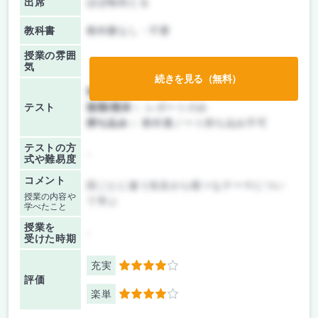
出席
ほぼ毎回とる
教科書
教科書なし・不要
授業の雰囲
気
続きを見る（無料）
前期/中間：
レポートのみ
テスト
後期/期末：
レポートのみ
持ち込み：
教科書ノート持ち込み不可
テストの方
-
式や難易度
コメント
回ごとに違う先生から様々なテーマについ
授業の内容や
て学ぶ
学べたこと
授業を
-
受けた時期
充実
4
評価
楽単
4