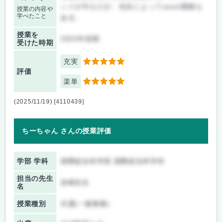
ンドが中心だが、先生によってzoom開催も
授業の内容や
学べたこと
ある。
授業を
2024年前期
受けた時期
充実
5
評価
楽単
5
(2025/11/19) [4110439]
ちーちゃん さんの授業評価
学部 学科
国際総合科学部 国際総合科学科
担当の先生
岩崎先生
名
授業種別
共通(一般教養)