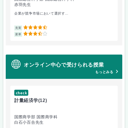
赤羽先生
柴
企業が競争市場において選択す...
マ
4.5
充実
充
3.5
楽単
楽
オンライン中心で受けられる授業
もっとみる
check
ch
計量経済学
(12)
臨
国際商学部 国際商学科
理
白石小百合先生
小