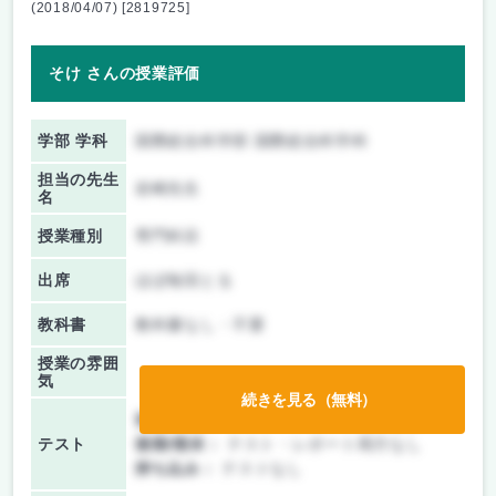
(2018/04/07) [2819725]
そけ さんの授業評価
学部 学科
国際総合科学部 国際総合科学科
担当の先生
岩崎先生
名
授業種別
専門科目
出席
ほぼ毎回とる
教科書
教科書なし・不要
授業の雰囲
気
続きを見る（無料）
前期/中間：
テスト・レポート両方なし
テスト
後期/期末：
テスト・レポート両方なし
持ち込み：
テストなし