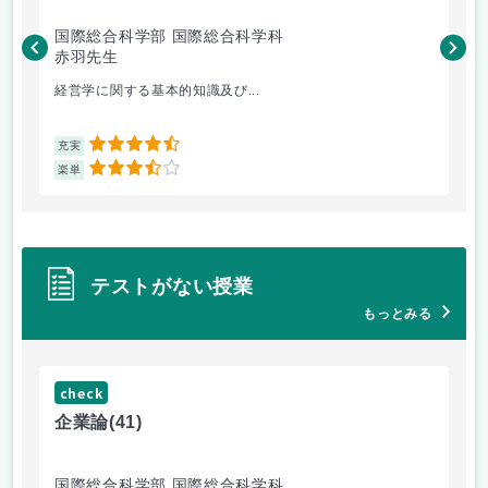
国際総合科学部 国際総合科学科
国
赤羽先生
柴
経営学に関する基本的知識及び...
毎
4.5
充実
充
3.5
楽単
楽
テストがない授業
もっとみる
check
ch
企業論
(41)
マ
国際総合科学部 国際総合科学科
国