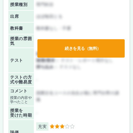
授業種別
専門科目
出席
ほぼ毎回とる
教科書
教科書なし・不要
授業の雰囲
気
続きを見る（無料）
前期/中間：
テスト・レポート両方なし
テスト
後期/期末：
テスト・レポート両方なし
持ち込み：
テストなし
テストの方
-
式や難易度
コメント
国際文化コースの先生が順に専門分野の講
授業の内容や
義
学べたこと
授業を
-
受けた時期
充実
3
評価