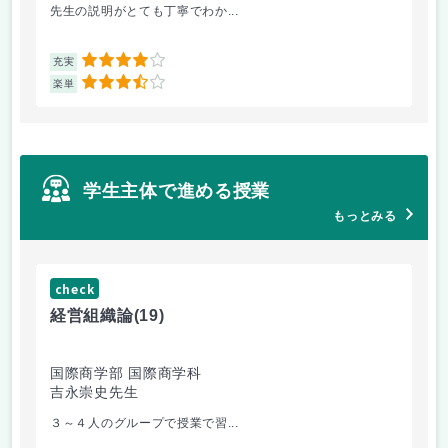
先生の説明がとても丁寧でわか...
医
4
充実
充
3.5
楽単
楽
学生主体で進める授業
もっとみる
check
ch
経営組織論
(19)
起
国際商学部 国際商学科
国
吉永崇史先生
芦
３～４人のグループで授業で習...
毎