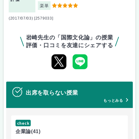
楽単
5
(2017/07/03) [2579033]
岩崎先生の「国際文化論」の授業
評価・口コミを友達にシェアする
出席を取らない授業
もっとみる
check
ch
企業論
(41)
マ