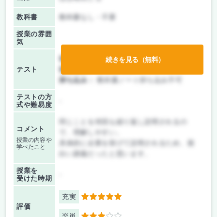
教科書
教科書なし・不要
授業の雰囲
気
前期/中間：
テストのみ
続きを見る（無料）
テスト
後期/期末：
テストのみ
持ち込み：
教科書ノート持ち込み不可
テストの方
-
式や難易度
同じことを何回も繰り返し説明されるの
コメント
で、理解しやすい。
授業の内容や
具体的に企業を挙げて説明されるため、面
学べたこと
白い講義だったと思います。
授業を
-
受けた時期
充実
5
評価
楽単