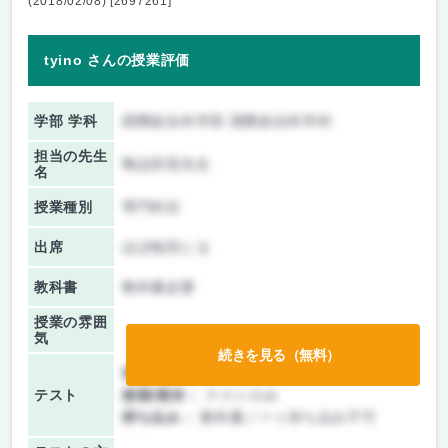
(2018/02/08) [2697261]
tyino さんの授業評価
学部 学科
国際総合科学部 国際総合科学科
担当の先生
鴨志田晃先生
名
授業種別
専門科目
出席
ほぼ毎回とる
教科書
教科書必要
授業の雰囲
気
続きを見る（無料）
前期/中間：
テストのみ
テスト
後期/期末：
テストのみ
持ち込み：
教科書ノート持ち込み不可