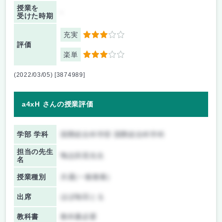
授業を
-
受けた時期
充実
3
評価
楽単
3
(2022/03/05) [3874989]
a4xH さんの授業評価
学部 学科
国際総合科学部 国際総合科学科
担当の先生
鴨志田晃先生
名
授業種別
共通(一般教養)
出席
ほぼ毎回とる
教科書
教科書必要