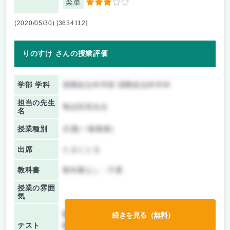
楽単
3
(2020/05/30) [3634112]
りのすけ さんの授業評価
学部 学科
国際総合科学部 国際総合科学科
担当の先生
鴨志田晃先生
名
授業種別
共通(一般教養)
出席
たまにとる
教科書
教科書なし・不要
授業の雰囲
気
前期/中間：
テストのみ
続きを見る（無料）
テスト
後期/期末：
テストのみ