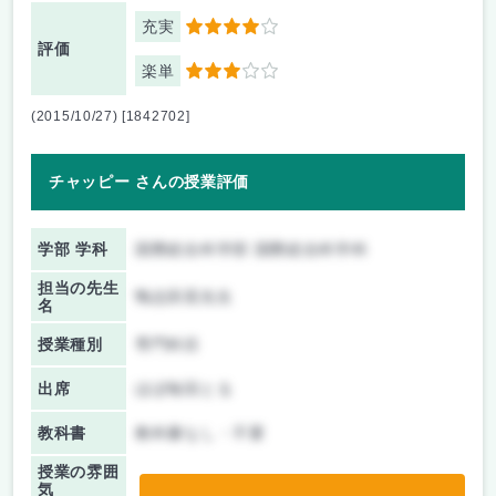
充実
4
評価
楽単
3
(2015/10/27) [1842702]
チャッピー さんの授業評価
学部 学科
国際総合科学部 国際総合科学科
担当の先生
鴨志田晃先生
名
授業種別
専門科目
出席
ほぼ毎回とる
教科書
教科書なし・不要
授業の雰囲
気