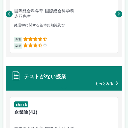
国際総合科学部 国際総合科学科
国
赤羽先生
柴
経営学に関する基本的知識及び...
毎
4.5
充実
充
3.5
楽単
楽
テストがない授業
もっとみる
check
ch
企業論
(41)
マ