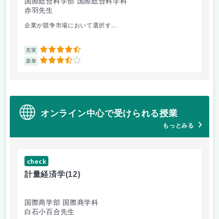
国際総合科学部 国際総合科学科
国
赤羽先生
柴
企業が競争市場において選択す...
マ
4.5
充実
充
3.5
楽単
楽
オンライン中心で受けられる授業
もっとみる
check
ch
計量経済学
(12)
臨
国際商学部 国際商学科
理
白石小百合先生
小