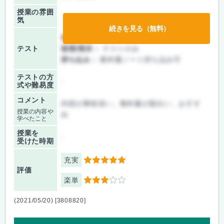
授業の雰囲
気
続きを見る（無料）
前期/中間：
テストのみ
テスト
後期/期末：
テストのみ
持ち込み：
教科書ノート持ち込み可
テストの方
-
式や難易度
コメント
内容が興味深い。教科書が面白い。おすす
授業の内容や
め
学べたこと
授業を
-
受けた時期
充実
5
評価
楽単
3
(2021/05/20) [3808820]