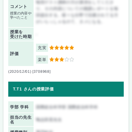
毎回ゲスト講師の方が講演をしてくださ
コメント
り、その内容についての聴講レポートを毎
授業の内容や
回提出する。様々な分野で活躍されてる方
学べたこと
がいらっしゃるのて、タメになる。
授業を
-
受けた時期
充実
5
評価
楽単
3
(2020/12/01) [3708968]
T.T1 さんの授業評価
学部 学科
国際総合科学部 国際総合科学科
担当の先生
鴨志田晃先生
名