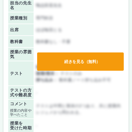
担当の先生
鴨志田晃先生
名
授業種別
専門科目
出席
ほぼ毎回とる
教科書
教科書なし・不要
授業の雰囲
気
続きを見る（無料）
前期/中間：
テストのみ
テスト
後期/期末：
テストのみ
持ち込み：
教科書ノート持ち込み不可
テストの方
-
式や難易度
コメント
テストは中間と期末の2つあり、共に授業内
授業の内容や
レジュメから問われる。
学べたこと
授業を
-
受けた時期