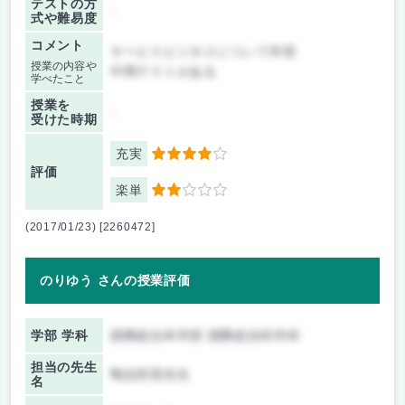
テストの方
-
式や難易度
コメント
サービスビジネスについて学習
授業の内容や
中間テストがある
学べたこと
授業を
-
受けた時期
充実
4
評価
楽単
2
(2017/01/23) [2260472]
のりゆう さんの授業評価
学部 学科
国際総合科学部 国際総合科学科
担当の先生
鴨志田晃先生
名