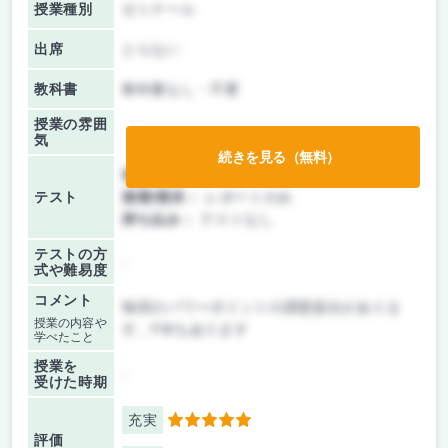
授業種別
ゼミナール
出席
とらない
教科書
教科書なし・不要
授業の雰囲
気
続きを見る（無料）
前期/中間：
レポートのみ
テスト
後期/期末：
レポートのみ
持ち込み：
テストなし
テストの方
-
式や難易度
コメント
毎回のパワーポイントの課題提出がありま
授業の内容や
す。FWもあります
学べたこと
授業を
-
受けた時期
充実
5
評価