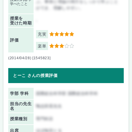
ぶ。事例と理論の両方をしっかり学ぶこと
学べたこと
ができ、理解しやすい。
授業を
-
受けた時期
充実
5
評価
楽単
3
(2014/04/28) [1545823]
とーこ さんの授業評価
学部 学科
国際総合科学部 国際総合科学科
担当の先生
鴨志田晃先生
名
授業種別
専門科目
出席
ほぼ毎回とる