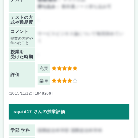
持ち込み：
教科書ノート持ち込み可
テストの方
-
式や難易度
コメント
サービスビジネス論について毎回深めてい
授業の内容や
く
学べたこと
授業を
-
受けた時期
充実
5
評価
楽単
4
(2015/11/12) [1848269]
squid17 さんの授業評価
学部 学科
国際総合科学部 国際総合科学科