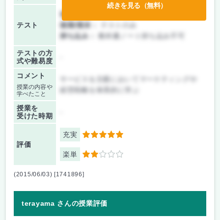
続きを見る（無料）
前期/中間：
テストのみ
テスト
後期/期末：
テストのみ
持ち込み：
教科書ノート持ち込み不可
テストの方
-
式や難易度
コメント
サービスを主眼においてマーケティングや
授業の内容や
経営戦略を体系的に学ぶ
学べたこと
授業を
-
受けた時期
充実
5
評価
楽単
2
(2015/06/03) [1741896]
terayama さんの授業評価