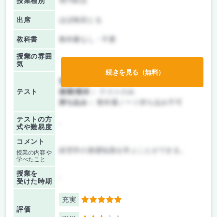
授業種別
専門科目
出席
ほぼ毎回とる
教科書
教科書なし・不要
授業の雰囲
気
続きを見る（無料）
前期/中間：
テストのみ
テスト
後期/期末：
テストのみ
持ち込み：
教科書ノート持ち込み不可
テストの方
-
式や難易度
コメント
経営学の基礎知識を学ぶことができる。
授業の内容や
学べたこと
授業を
-
受けた時期
充実
5
評価