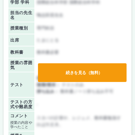
学部 学科
国際総合科学部 国際総合科学科
担当の先生
鴨志田晃先生
名
授業種別
専門科目
出席
たまにとる
教科書
教科書必要
授業の雰囲
気
続きを見る（無料）
前期/中間：
テストのみ
テスト
後期/期末：
テストのみ
持ち込み：
教科書ノート持ち込み不可
テストの方
-
式や難易度
コメント
スタバの計算や、レジュメ、教科書勉強す
授業の内容や
れば大丈夫。
学べたこと