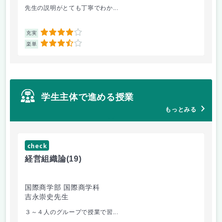
先生の説明がとても丁寧でわか...
医
4
充実
充
3.5
楽単
楽
学生主体で進める授業
もっとみる
check
ch
経営組織論
(19)
起
国際商学部 国際商学科
国
吉永崇史先生
芦
３～４人のグループで授業で習...
毎