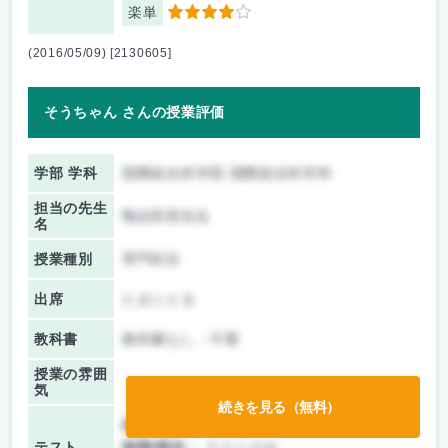
楽単
4
(2016/05/09) [2130605]
そうちゃん さんの授業評価
学部 学科
国際総合科学部 国際総合科学科
担当の先生
鴨志田晃先生
名
授業種別
専門科目
出席
たまにとる
教科書
教科書なし・不要
授業の雰囲
気
続きを見る（無料）
前期/中間：
テストのみ
テスト
後期/期末：
テストのみ