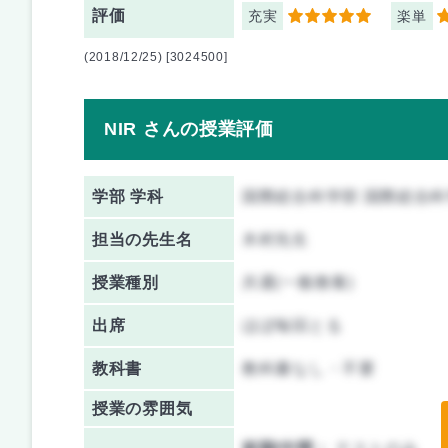
評価
充実
楽単
5
3
(2018/12/25) [3024500]
NIR さんの授業評価
学部 学科
国際総合科学部 国際総合
担当の先生名
木村先生
授業種別
共通(一般教養)
出席
ほぼ毎回とる
教科書
教科書なし・不要
授業の雰囲気