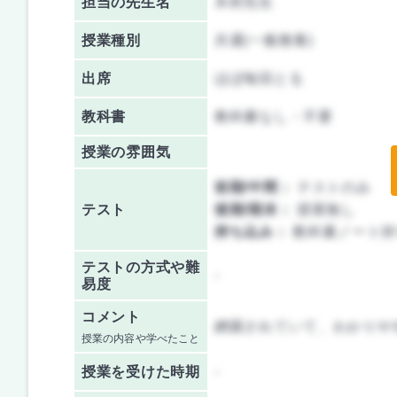
担当の先生名
木村先生
授業種別
共通(一般教養)
出席
ほぼ毎回とる
教科書
教科書なし・不要
授業の雰囲気
前期/中間：
テストのみ
テスト
後期/期末：
授業無し
持ち込み：
教科書ノート持
テストの方式や難
-
易度
コメント
網羅されていて、わかりや
授業の内容や学べたこと
授業を
受けた時期
-