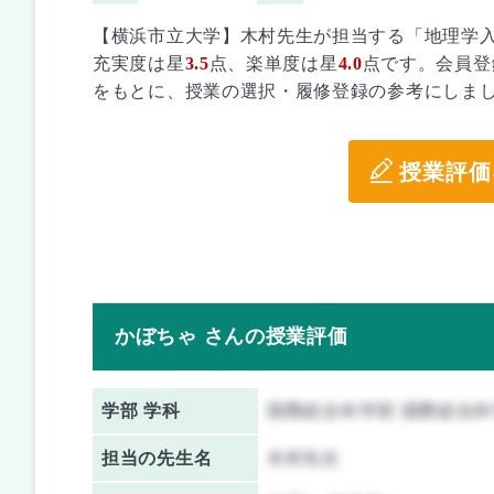
【横浜市立大学】木村先生が担当する「地理学
充実度は星
3.5
点、楽単度は星
4.0
点です。会員登
をもとに、授業の選択・履修登録の参考にしま
授業評価
かぼちゃ さんの授業評価
学部 学科
国際総合科学部 国際総合
担当の先生名
木村先生