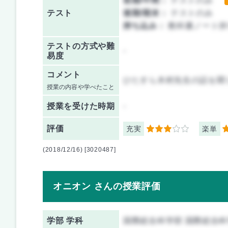
前期/中間：
テストのみ
テスト
後期/期末：
テストのみ
持ち込み：
教科書ノート持
テストの方式や難
-
易度
コメント
ひたすら木村先生の話を聞
授業の内容や学べたこと
授業を
受けた時期
-
評価
充実
楽単
3
4
(2018/12/16) [3020487]
オニオン さんの授業評価
学部 学科
国際総合科学部 国際総合