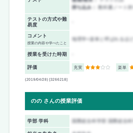
持ち込み：
教科書ノート持
テストの方式や難
-
易度
コメント
地理学=楽単と呼ばれるほ
授業の内容や学べたこと
授業を
受けた時期
-
評価
充実
楽単
3
5
(2019/04/28) [3266218]
のの さんの授業評価
学部 学科
国際総合科学部 国際総合