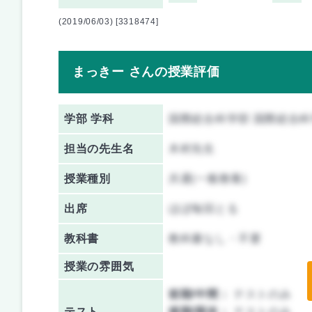
(2019/06/03) [3318474]
まっきー さんの授業評価
学部 学科
国際総合科学部 国際総合
担当の先生名
木村先生
授業種別
共通(一般教養)
出席
ほぼ毎回とる
教科書
教科書なし・不要
授業の雰囲気
前期/中間：
テストのみ
テスト
後期/期末：
テストのみ