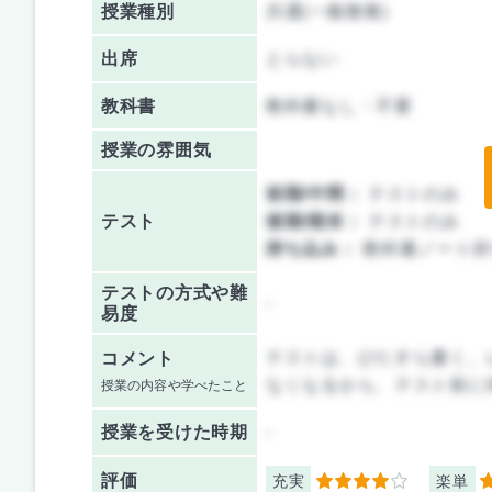
授業種別
共通(一般教養)
出席
とらない
教科書
教科書なし・不要
授業の雰囲気
前期/中間：
テストのみ
テスト
後期/期末：
テストのみ
持ち込み：
教科書ノート持
テストの方式や難
-
易度
テストは、ひたすら書く。
コメント
なくなるから、テスト前に
授業の内容や学べたこと
授業を
受けた時期
-
評価
充実
楽単
4
5