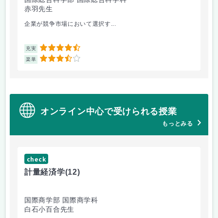
赤羽先生
柴
企業が競争市場において選択す...
マ
4.5
充実
充
3.5
楽単
楽
オンライン中心で受けられる授業
もっとみる
check
ch
計量経済学
(12)
臨
国際商学部 国際商学科
理
白石小百合先生
小