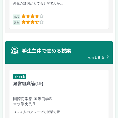
先生の説明がとても丁寧でわか...
医
4
充実
充
3.5
楽単
楽
学生主体で進める授業
もっとみる
check
ch
経営組織論
(19)
起
国際商学部 国際商学科
国
吉永崇史先生
芦
３～４人のグループで授業で習...
毎