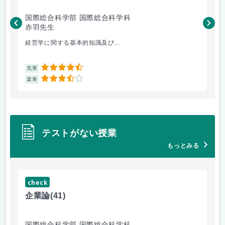
国際総合科学部 国際総合科学科
国
赤羽先生
柴
経営学に関する基本的知識及び...
毎
4.5
充実
充
3.5
楽単
楽
テストがない授業
もっとみる
check
ch
企業論
(41)
マ
国際総合科学部 国際総合科学科
国