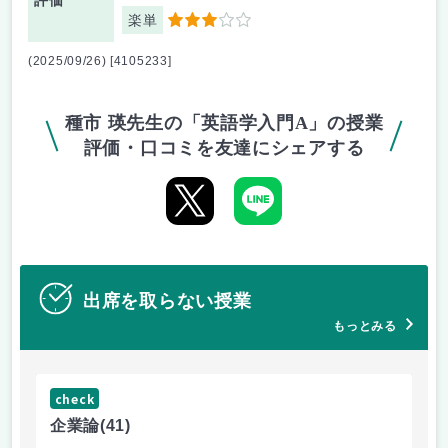
評価
楽単
3
(2025/09/26) [4105233]
種市 瑛先生の「英語学入門A」の授業
評価・口コミを友達にシェアする
出席を取らない授業
もっとみる
check
ch
企業論
(41)
マ