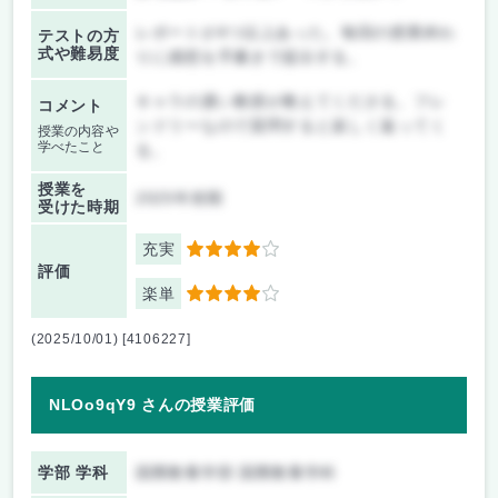
レポートが4つ以上あった。毎回の授業終わ
テストの方
式や難易度
りに感想を手書きで提出する。
キャラの濃い教授が教えてくださる。フレ
コメント
ンドリーなので質問すると楽しく返ってく
授業の内容や
学べたこと
る。
授業を
2025年前期
受けた時期
充実
4
評価
楽単
4
(2025/10/01) [4106227]
NLOo9qY9 さんの授業評価
学部 学科
国際教養学部 国際教養学科