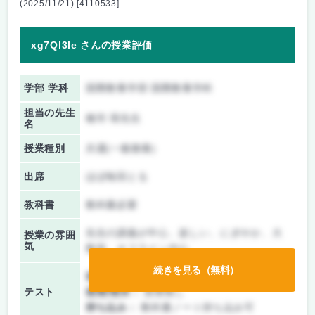
(2025/11/21) [4110533]
xg7Ql3Ie さんの授業評価
学部 学科
国際教養学部 国際教養学科
担当の先生
種市 瑛先生
名
授業種別
共通(一般教養)
出席
ほぼ毎回とる
教科書
教科書必要
先生の講義が中心、楽しい、にぎやか、大
授業の雰囲
気
教室、オフライン中心
続きを見る（無料）
前期/中間：
テスト・レポート両方あり
テスト
後期/期末：
授業無し
持ち込み：
教科書ノート持ち込み可