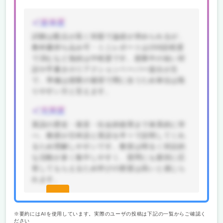
楽単度
試験は配点が高く対面で論述が求められるが、
教科書持ち込み可・ミニレポートは200語程度
で済むなど負担は中程度です。授業中の短い対
話や手書きのリアクションペーパー提出が主
で、準備は授業の復習で間に合うため単位は取
りやすい方と言えます。
充実度
英語の歴史・発音・社会的使用まで体系的に学
べ、教授が日本語と英語を半々で説明してくれ
るため理解しやすいです。教室は明るく対話的
な活動が多く集中しやすく、質問にも親切に応
答してもらえるため学びの密度は高いと感じら
れます。
続きを
見る(無
※要約にはAIを使用しています。実際のユーザの投稿は下記の一覧からご確認く
ださい
料)