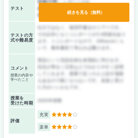
前期/中間：
レポートのみ
テスト
後期/期末：
授業無し
続きを見る（無料）
持ち込み：
テストなし
出欠ではなく、毎回手書きのリアペです。
それ以外にもミニレポートが3.4回提出あり
テストの方
式や難易度
ます。ミニレポートなので、200wordくら
いで、教科書見て考えれば書けます。
英語という言語自体を体系的に学びます。
先生が明るく元気な人でわかりやすく説明
コメント
してくれます。授業で近くの人と話す場面
授業の内容や
学べたこと
もあるので眠くならないです。友達と受け
た方がいいかもです。
授業を
2025年前期
受けた時期
充実
4
評価
楽単
4