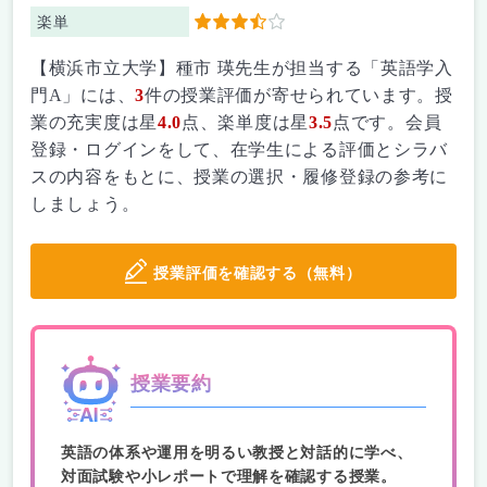
楽単
3.5
【横浜市立大学】種市 瑛先生が担当する「英語学入
門A」には、
3
件の授業評価が寄せられています。授
業の充実度は星
4.0
点、楽単度は星
3.5
点です。会員
登録・ログインをして、在学生による評価とシラバ
スの内容をもとに、授業の選択・履修登録の参考に
しましょう。
授業評価を確認する（無料）
授業要約
英語の体系や運用を明るい教授と対話的に学べ、
対面試験や小レポートで理解を確認する授業。