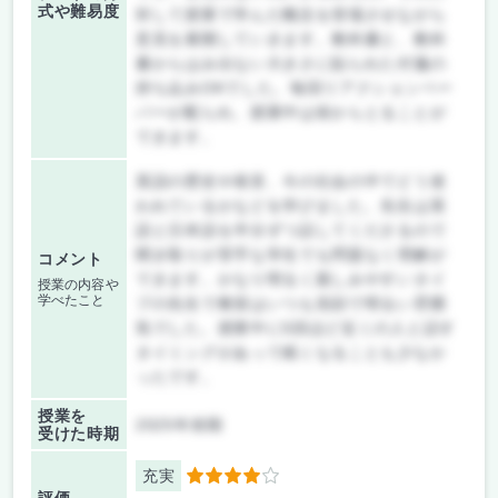
式や難易度
対して授業で学んだ概念を登場させながら
意見を展開していきます。教科書と、教科
書からはみ出ない大きさに貼られた付箋の
持ち込みOKでした。毎回リアクションペー
パーが配られ、授業中は前からとることが
できます。
英語の歴史や発音、今の社会の中でどう使
われているかなどを学びました。先生は英
語と日本語を半分ずつ話してくださるので
聞き取りが苦手な学生でも問題なく理解が
コメント
できます。かなり明るく親しみやすいタイ
授業の内容や
学べたこと
プの先生で教室はいつも笑顔で明るい雰囲
気でした。授業中に5回ほど近くの人と話す
タイミングがあって眠くなることも少なか
ったです。
授業を
2025年前期
受けた時期
充実
4