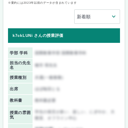
※要約には2023年以前のデータが含まれています
k7ckLUNi さんの授業評価
学部 学科
国際教養学部 国際教養学科
担当の先生
種市 瑛先生
名
授業種別
共通(一般教養)
出席
ほぼ毎回とる
教科書
教科書必要
学生の発言が多い、楽しい、にぎやか、大
授業の雰囲
気
教室、オフライン中心