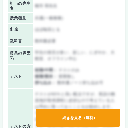
担当の先生
種市 瑛先生
名
授業種別
共通(一般教養)
出席
ほぼ毎回とる
教科書
教科書必要
学生の発言が多い、楽しい、にぎやか、大
授業の雰囲
気
教室、オフライン中心
前期/中間：
テストのみ
テスト
後期/期末：
授業無し
持ち込み：
教科書ノート持ち込み可
テストが60％と高い配点ですが、英語の教
員免許取得課程に必須なので考えている人
は早めに取っておくことをお勧めします。
テスト自体は対面で、先生が出したお題と
続きを見る（無料）
自分で考えたお題の2つについて論じるもの
です。答えのない問いが求められ、それに
テストの方