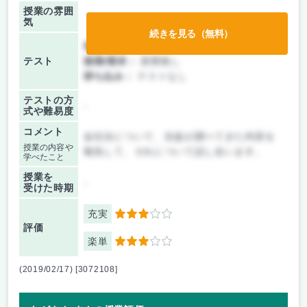
授業の雰囲
気
続きを見る（無料）
前期/中間：
レポートのみ
テスト
後期/期末：
授業無し
持ち込み：
テストなし
テストの方
-
式や難易度
コメント
会社法について、生徒が調べてきた内容を
授業の内容や
報告して、それについて話し合います。
学べたこと
授業を
-
受けた時期
充実
3
評価
楽単
3
(2019/02/17) [3072108]