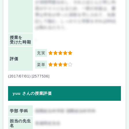
が演習問題を出し、それとほとんど同じ内
容がテストになるため、一部の生徒は、優
秀な学生が作った回答を手に入れて、丸暗
記して臨む。しっかりと対策をすれば80点
は取れるだろう。
授業を
-
受けた時期
充実
5
評価
楽単
4
(2017/07/01) [2577536]
yuu さんの授業評価
学部 学科
国際総合科学部 国際総合科学科
担当の先生
長畑周史先生
名