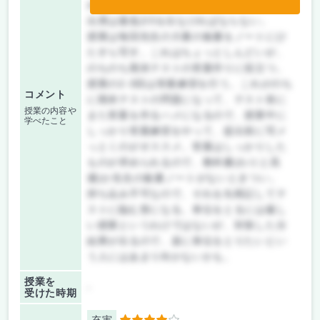
れる。
出席は最低2/3を出なければならない。
授業は毎回先生の大量の板書をノートにひ
たすら写す。これはちょっとしんどいが、
のちのち期末テストの答案作りに役立つ。
授業の2-3回は答案練習を行う。これがのち
コメント
に期末テストの問題になって、テスト前に
授業の内容や
また答案を作るハメになるので、授業中に
学べたこと
しっかり答案練習をやって、提出前に写メ
っとくのがオススメ。答案はしっかりした
ものが求められるので、教科書(わりと高
価)か先生の板書ノートがないときつい。
持ち込み不可なので、それを丸暗記してテ
ストに臨む形になる。単位をとるには厳し
い授業というわけではないが、対策した分
結果が出るので、楽に単位をとりたいとい
う人にはあまり向かないかも。
授業を
-
受けた時期