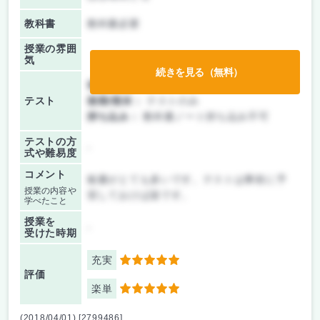
教科書
教科書必要
授業の雰囲
気
続きを見る（無料）
前期/中間：
テストのみ
テスト
後期/期末：
テストのみ
持ち込み：
教科書ノート持ち込み不可
テストの方
-
式や難易度
コメント
板書がとても多いです。テストは事前に予
授業の内容や
習しておけば楽です。
学べたこと
授業を
-
受けた時期
充実
5
評価
楽単
5
(2018/04/01) [2799486]