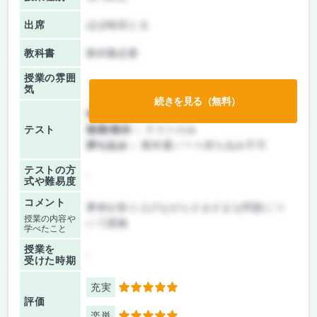
出席
ほぼ毎回とる
教科書
教科書必要
授業の雰囲
気
続きを見る（無料）
前期/中間：
テストのみ
テスト
後期/期末：
テストのみ
持ち込み：
教科書ノート持ち込み不可
テストの方
-
式や難易度
コメント
事例を取り上げながらさまざまな問題につ
授業の内容や
いて講義
学べたこと
授業を
-
受けた時期
充実
5
評価
楽単