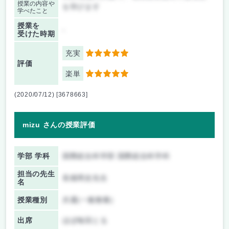
授業の内容や
を学びます
学べたこと
授業を
-
受けた時期
充実
5
評価
楽単
5
(2020/07/12) [3678663]
mizu さんの授業評価
学部 学科
国際総合科学部 国際総合科学科
担当の先生
長畑周史先生
名
授業種別
共通(一般教養)
出席
ほぼ毎回とる