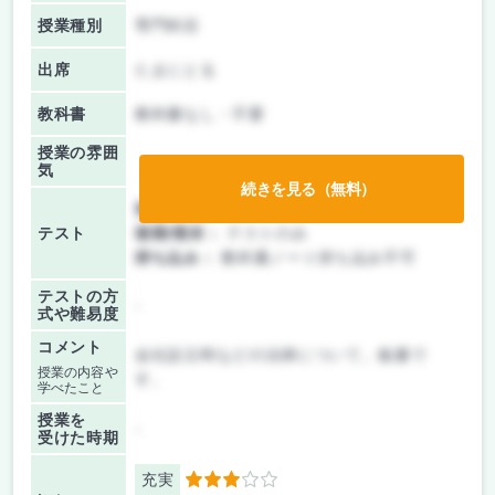
授業種別
専門科目
出席
たまにとる
教科書
教科書なし・不要
授業の雰囲
気
続きを見る（無料）
前期/中間：
テストのみ
テスト
後期/期末：
テストのみ
持ち込み：
教科書ノート持ち込み不可
テストの方
-
式や難易度
コメント
会社設立時などの法律について。板書で
授業の内容や
す。
学べたこと
授業を
-
受けた時期
充実
3