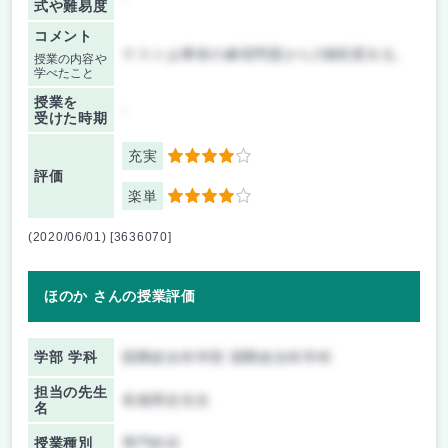
式や難易度
コメント
テストは事前の練習問題から2個程度出る。
授業の内容や
学べたこと
授業を
-
受けた時期
充実
4
評価
楽単
4
(2020/06/01) [3636070]
ほのか さんの授業評価
学部 学科
国際総合科学部 国際総合科学科
担当の先生
長畑周史先生
名
授業種別
専門科目