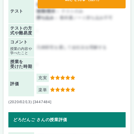
前期/中間：
テストのみ
テスト
後期/期末：
テストのみ
持ち込み：
教科書ノート持ち込み不可
テストの方
-
式や難易度
コメント
凡例研究を通して会社法を理解する
授業の内容や
学べたこと
授業を
-
受けた時期
充実
5
評価
楽単
5
(2020/02/13) [3447484]
どろだんご さんの授業評価