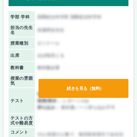
学部 学科
国際総合科学部 国際総合科学科
担当の先生
長畑周史先生
名
授業種別
ゼミナール
出席
ほぼ毎回とる
教科書
教科書必要
授業の雰囲
気
続きを見る（無料）
前期/中間：
レポートのみ
テスト
後期/期末：
レポートのみ
持ち込み：
教科書ノート持ち込み不可
テストの方
-
式や難易度
コメント
15人程度の人数で、毎回発表形式で会社法