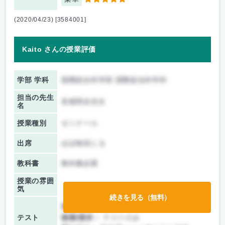
5
(2020/04/23) [3584001]
Kaito さんの授業評価
学部 学科
国際総合科学部 国際総合科学科
担当の先生
長畑周史先生
名
授業種別
ゼミナール
出席
ほぼ毎回とる
教科書
教科書必要
授業の雰囲
気
続きを見る（無料）
前期/中間：
テストのみ
テスト
後期/期末：
テストのみ