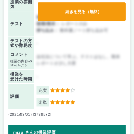
授業の雰囲
気
続きを見る（無料）
前期/中間：
レポートのみ
テスト
後期/期末：
レポートのみ
持ち込み：
教科書ノート持ち込み可
テストの方
-
式や難易度
コメント
会社法について学ぶ。テストはなし。期末
授業の内容や
レポートが少し大変
学べたこと
授業を
-
受けた時期
充実
4
評価
楽単
5
(2021/03/01) [3738572]
mizu さんの授業評価