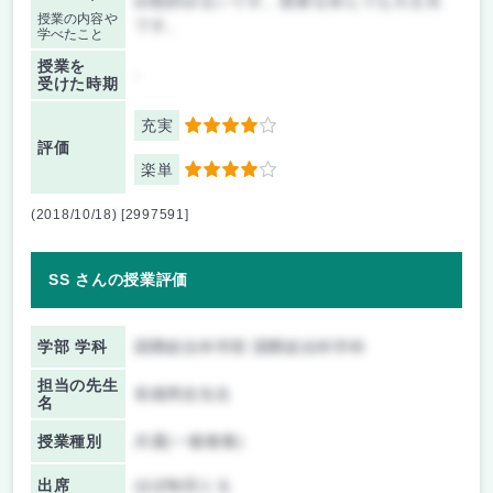
比較的ゆるいです。授業を休んでも大丈夫
授業の内容や
です。
学べたこと
授業を
-
受けた時期
充実
4
評価
楽単
4
(2018/10/18) [2997591]
SS さんの授業評価
学部 学科
国際総合科学部 国際総合科学科
担当の先生
長畑周史先生
名
授業種別
共通(一般教養)
出席
ほぼ毎回とる