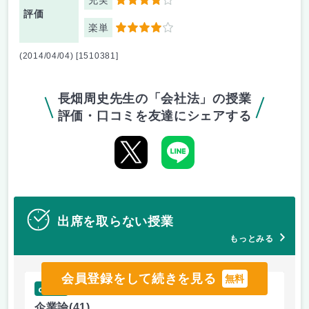
充実
4
評価
楽単
4
(2014/04/04) [1510381]
長畑周史先生の「会社法」の授業
評価・口コミを友達にシェアする
出席を取らない授業
もっとみる
会員登録をして続きを見る
無料
check
ch
企業論
(41)
マ