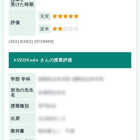
-
受けた時期
充実
5
評価
楽単
2
(2021/03/02) [3739949]
hV2OKodn さんの授業評価
学部 学科
国際総合科学部 国際総合科学科
担当の先生
長畑周史先生
名
授業種別
専門科目
出席
ほぼ毎回とる
教科書
教科書なし・不要