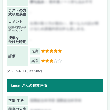
持ち込み：
教科書ノート持ち込み不可
テストの方
-
式や難易度
コメント
出席の取り方が面白い。様々な人の話が聞
授業の内容や
けるため講義内容以外も楽しめる。
学べたこと
授業を
-
受けた時期
充実
5
評価
楽単
3
(2020/04/11) [3562492]
kmsn さんの授業評価
学部 学科
国際総合科学部 国際総合科学科
担当の先生