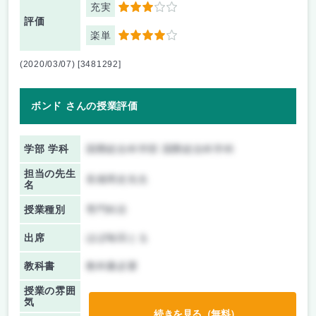
充実
3
評価
楽単
4
(2020/03/07) [3481292]
ボンド さんの授業評価
学部 学科
国際総合科学部 国際総合科学科
担当の先生
長畑周史先生
名
授業種別
専門科目
出席
ほぼ毎回とる
教科書
教科書必要
授業の雰囲
気
続きを見る（無料）