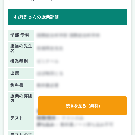
すびぽ さんの授業評価
学部 学科
国際総合科学部 国際総合科学科
担当の先生
長畑周史先生
名
授業種別
ゼミナール
出席
ほぼ毎回とる
教科書
教科書必要
授業の雰囲
気
続きを見る（無料）
前期/中間：
テストのみ
テスト
後期/期末：
テストのみ
持ち込み：
教科書ノート持ち込み不可