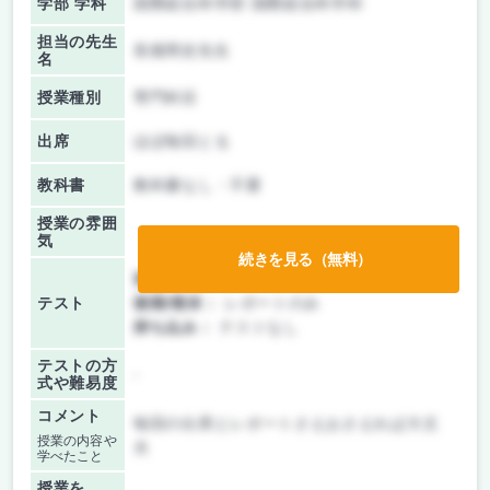
学部 学科
国際総合科学部 国際総合科学科
担当の先生
長畑周史先生
名
授業種別
専門科目
出席
ほぼ毎回とる
教科書
教科書なし・不要
授業の雰囲
気
続きを見る（無料）
前期/中間：
レポートのみ
テスト
後期/期末：
レポートのみ
持ち込み：
テストなし
テストの方
-
式や難易度
コメント
毎回の出席とレポートさえおさえれば大丈
授業の内容や
夫
学べたこと
授業を