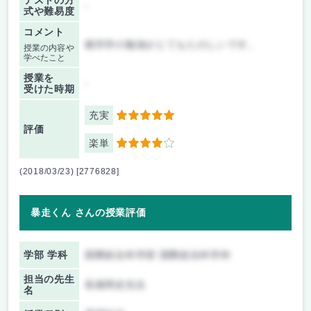
テストの方
-
式や難易度
コメント
都市学の勉強がとてもたのしいです。
授業の内容や
学べたこと
授業を
-
受けた時期
充実
5
評価
楽単
4
(2018/03/23) [2776828]
暴走くん さんの授業評価
学部 学科
国際総合科学部 国際総合科学科
担当の先生
長畑周史先生
名