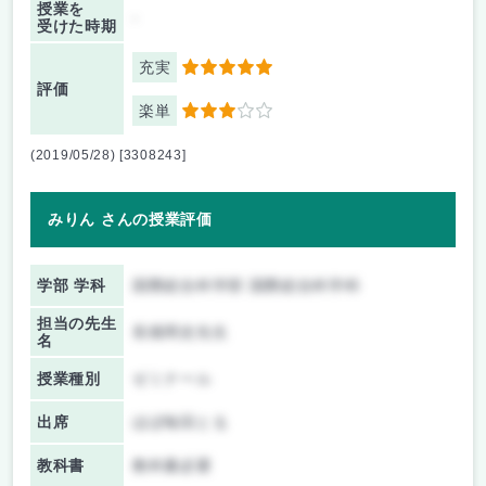
授業を
-
受けた時期
充実
5
評価
楽単
3
(2019/05/28) [3308243]
みりん さんの授業評価
学部 学科
国際総合科学部 国際総合科学科
担当の先生
長畑周史先生
名
授業種別
ゼミナール
出席
ほぼ毎回とる
教科書
教科書必要