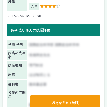
評価
楽単
4
(2017/03/05) [2317873]
あやぱん さんの授業評価
学部 学科
国際総合科学部 国際総合科学科
担当の先生
長畑周史先生
名
授業種別
専門科目
出席
ほぼ毎回とる
教科書
教科書必要
授業の雰囲
気
続きを見る（無料）
前期/中間：
テストのみ