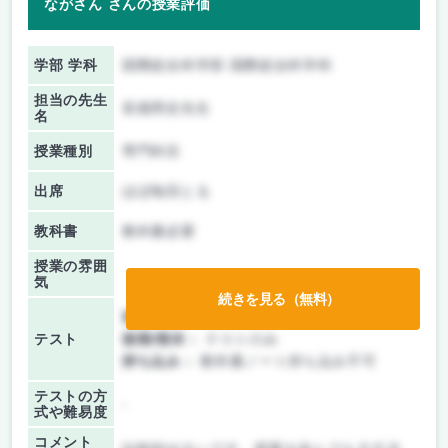
ながさん さんの授業評価
学部 学科
国際総合科学部 国際総合科学科
担当の先生
長畑周史先生
名
授業種別
専門科目
出席
ほぼ毎回とる
教科書
教科書必要
授業の雰囲
気
続きを見る（無料）
前期/中間：
テストのみ
テスト
後期/期末：
テストのみ
持ち込み：
教科書ノート持ち込み不可
テストの方
-
式や難易度
コメント