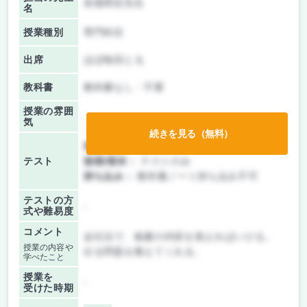
長畑周史先生
名
授業種別
専門科目
出席
ほぼ毎回とる
教科書
教科書なし・不要
授業の雰囲
気
続きを見る（無料）
前期/中間：
授業無し
テスト
後期/期末：
テストのみ
持ち込み：
教科書ノート持ち込み不可
テストの方
-
式や難易度
コメント
会社法で、板書の内容を覚えればいける。
授業の内容や
出る問題を教えてくれる。
学べたこと
授業を
-
受けた時期