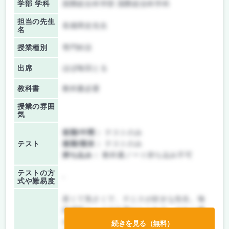
学部 学科
国際総合科学部 国際総合科学科
担当の先生
長畑周史先生
名
授業種別
専門科目
出席
ほぼ毎回とる
教科書
教科書必要
授業の雰囲
気
前期/中間：
テストのみ
テスト
後期/期末：
テストのみ
持ち込み：
教科書ノート持ち込み不可
テストの方
-
式や難易度
若くて気さくで、テニスが好きな先生。毎
回感想カードで出席がとられて、それに書
かれた質問には次の授業で丁寧に答えてく
続きを見る（無料）