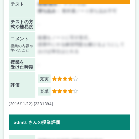
テスト
後期/期末：
テストのみ
持ち込み：
教科書ノート持ち込み不可
テストの方
-
式や難易度
板書をノートに写す形式。
コメント
授業中にやる練習問題を解けるようにして
授業の内容や
学べたこと
おけば単位はとれる
授業を
-
受けた時期
充実
4
評価
楽単
4
(2016/11/22) [2231394]
admtt さんの授業評価