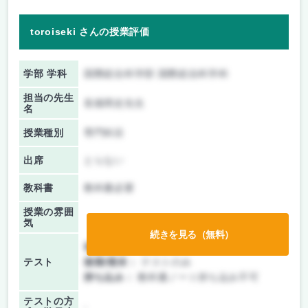
toroiseki さんの授業評価
学部 学科
国際総合科学部 国際総合科学科
担当の先生
長畑周史先生
名
授業種別
専門科目
出席
とらない
教科書
教科書必要
授業の雰囲
気
続きを見る（無料）
前期/中間：
授業無し
テスト
後期/期末：
テストのみ
持ち込み：
教科書ノート持ち込み不可
テストの方
-