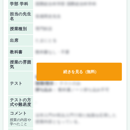
学部 学科
国際総合科学部 国際総合科学科
担当の先生
長畑周史先生
名
授業種別
専門科目
出席
たまにとる
教科書
教科書なし・不要
授業の雰囲
気
続きを見る（無料）
前期/中間：
テストのみ
テスト
後期/期末：
テストのみ
持ち込み：
教科書ノート持ち込み不可
テストの方
-
式や難易度
コメント
法学入門や民法入門で得た知識を応用した
授業の内容や
授業内容となっている。
学べたこと