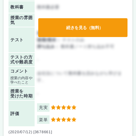
教科書
教科書必要
授業の雰囲
気
続きを見る（無料）
前期/中間：
テストのみ
テスト
後期/期末：
テストのみ
持ち込み：
教科書ノート持ち込み不可
テストの方
-
式や難易度
コメント
会社法について教科書を読みながら学びま
授業の内容や
す。
学べたこと
授業を
-
受けた時期
充実
5
評価
楽単
5
(2020/07/12) [3678661]