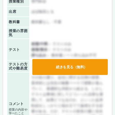
授業種別
専門科目
出席
ほぼ毎回とる
教科書
教科書なし・不要
授業の雰囲
気
前期/中間：
テストのみ
テスト
後期/期末：
テストのみ
持ち込み：
教科書ノート持ち込み不可
テストの方
-
続きを見る（無料）
式や難易度
その名の通り、会社に関する法律の授業。
基本的には先生の板書ベースで授業が進ん
でいく。基礎的な内容から始まる。しかし
テストは事例に対してどういった法律を適
用して、結果どうなるのか、といった起承
コメント
転結をしっかりと組み立てて論述をする必
授業の内容や
要がある。だが、テストの直前の週に先生
学べたこと