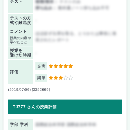
テスト
後期/期末：
テストのみ
持ち込み：
教科書ノート持ち込み不可
テストの方
-
式や難易度
コメント
ほぼ必ず出席を取る。とりかたは事前に発
授業の内容や
表されたレポート
学べたこと
授業を
-
受けた時期
充実
5
評価
楽単
3
(2019/07/06) [3352669]
TJ777 さんの授業評価
学部 学科
国際総合科学部 国際総合科学科