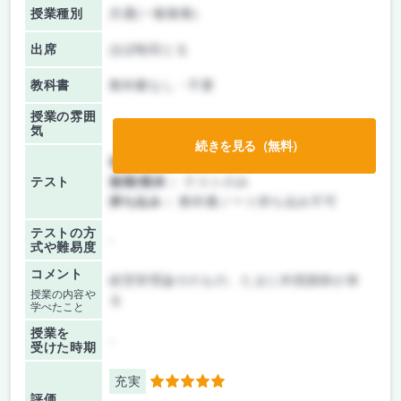
授業種別
共通(一般教養)
出席
ほぼ毎回とる
教科書
教科書なし・不要
授業の雰囲
気
続きを見る（無料）
前期/中間：
テストのみ
テスト
後期/期末：
テストのみ
持ち込み：
教科書ノート持ち込み不可
テストの方
-
式や難易度
コメント
経営管理論そのもの、たまに外部講師が来
授業の内容や
る
学べたこと
授業を
-
受けた時期
充実
5
評価