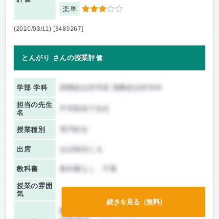
楽単
3
(2020/03/11) [3489267]
とんがり さんの授業評価
学部 学科
国際総合科学部 国際総合科学科
担当の先生
芦澤美智子先生
名
授業種別
専門科目
出席
ほぼ毎回とる
教科書
教科書なし・不要
授業の雰囲
気
続きを見る（無料）
前期/中間：
テスト・レポート両方なし