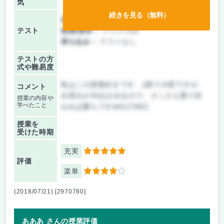
気
続きを見る（無料）
前期/中間：
テストのみ
テスト
後期/期末：
テストのみ
持ち込み：
テストなし
テストの方
-
式や難易度
私はこの授業好きです。1限で大変ですが、
コメント
出席点が40点占めるので、そこさえ乗り切
授業の内容や
学べたこと
れれば勝ちです&#127882;
授業を
-
受けた時期
充実
5
評価
楽単
4
(2018/07/21) [2970780]
あああ さんの授業評価