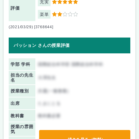
充実
5
評価
楽単
2
(2021/03/29) [3768644]
パッション さんの授業評価
学部 学科
国際総合科学部 国際総合科学科
担当の先生
大澤先生
名
授業種別
共通(一般教養)
出席
たまにとる
教科書
教科書必要
授業の雰囲
気