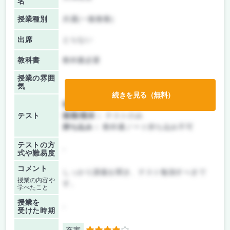
名
授業種別
共通(一般教養)
出席
とらない
教科書
教科書必要
授業の雰囲
気
続きを見る（無料）
前期/中間：
テストのみ
テスト
後期/期末：
テストのみ
持ち込み：
教科書ノート持ち込み不可
テストの方
-
式や難易度
コメント
しっかり講義を聞き、テスト勉強すべきで
授業の内容や
す。
学べたこと
授業を
-
受けた時期