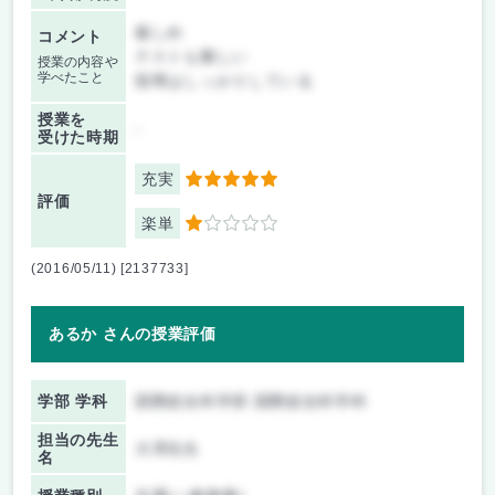
厳しめ
コメント
テストも難しい
授業の内容や
学べたこと
指導はしっかりしている
授業を
-
受けた時期
充実
5
評価
楽単
1
(2016/05/11) [2137733]
あるか さんの授業評価
学部 学科
国際総合科学部 国際総合科学科
担当の先生
大澤先生
名