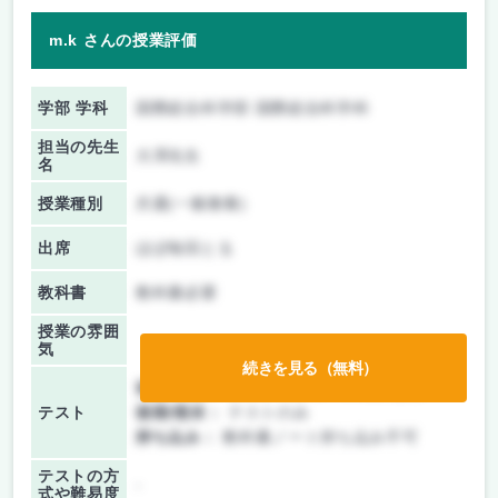
m.k さんの授業評価
学部 学科
国際総合科学部 国際総合科学科
担当の先生
大澤先生
名
授業種別
共通(一般教養)
出席
ほぼ毎回とる
教科書
教科書必要
授業の雰囲
気
続きを見る（無料）
前期/中間：
テスト・レポート両方なし
テスト
後期/期末：
テストのみ
持ち込み：
教科書ノート持ち込み不可
テストの方
-
式や難易度