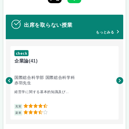
出席を取らない授業
もっとみる
check
ch
企業論
(41)
マ
国際総合科学部 国際総合科学科
国
赤羽先生
柴
経営学に関する基本的知識及び...
毎
4.5
充実
充
3.5
楽単
楽