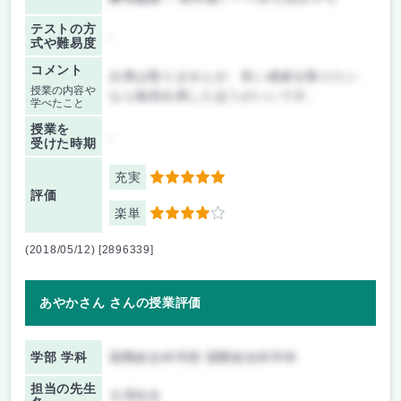
テストの方
-
式や難易度
コメント
出席は取りませんが、良い成績を取りたい
授業の内容や
なら毎回出席したほうがいいです。
学べたこと
授業を
-
受けた時期
充実
5
評価
楽単
4
(2018/05/12) [2896339]
あやかさん さんの授業評価
学部 学科
国際総合科学部 国際総合科学科
担当の先生
大澤先生