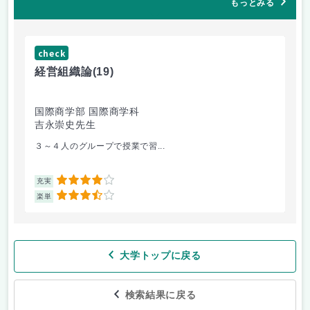
もっとみる
check
ch
経営組織論
(19)
起
国際商学部 国際商学科
国
吉永崇史先生
芦
３～４人のグループで授業で習...
毎
4
充実
充
3.5
楽単
楽
大学トップに戻る
検索結果に戻る