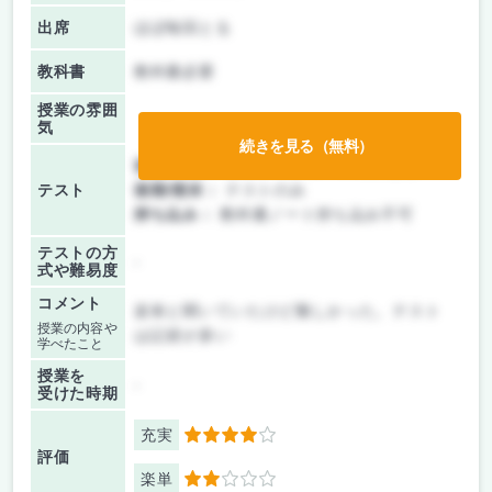
出席
ほぼ毎回とる
教科書
教科書必要
授業の雰囲
気
続きを見る（無料）
前期/中間：
テスト・レポート両方なし
テスト
後期/期末：
テストのみ
持ち込み：
教科書ノート持ち込み不可
テストの方
-
式や難易度
コメント
楽単と聞いていたけど難しかった。テスト
授業の内容や
は記述が多い
学べたこと
授業を
-
受けた時期
充実
4
評価
楽単
2