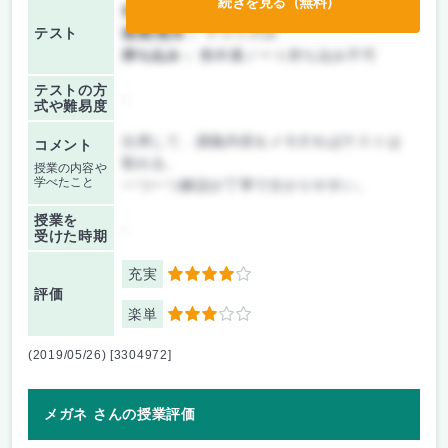
続きを見る（無料）
前期/中間：
テスト・レポート両方なし
テスト
後期/期末：
テストのみ
持ち込み：
教科書ノート持ち込み不可
テストの方
-
式や難易度
出席して、講義内容をメモすればテストは
コメント
取れる。
授業の内容や
学べたこと
一つ一つ解説が丁寧で分かりやすい。
授業を
-
受けた時期
充実
4
評価
楽単
3
(2019/05/26) [3304972]
メガネ さんの授業評価