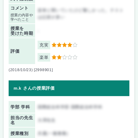
コメント
楽単と聞いていたけど難しかった。テスト
授業の内容や
は記述が多い
学べたこと
授業を
-
受けた時期
充実
4
評価
楽単
2
(2018/10/23) [2998901]
m.k さんの授業評価
学部 学科
国際総合科学部 国際総合科学科
担当の先生
大澤先生
名
授業種別
共通(一般教養)