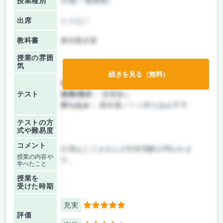
授業種別
共通(一般教養)
出席
とらない
教科書
教科書必要
授業の雰囲
気
続きを見る（無料）
前期/中間：
テストのみ
テスト
後期/期末：
授業無し
持ち込み：
教科書ノート持ち込み不可
テストの方
-
式や難易度
コメント
出席はとりませんが内容理解が問われま
授業の内容や
す。
学べたこと
授業を
-
受けた時期
充実
5
評価