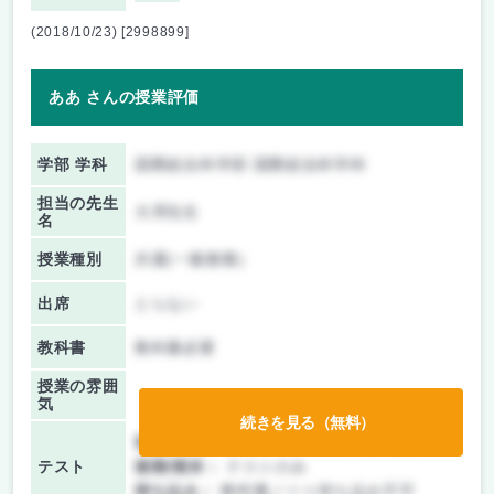
(2018/10/23) [2998899]
ああ さんの授業評価
学部 学科
国際総合科学部 国際総合科学科
担当の先生
大澤先生
名
授業種別
共通(一般教養)
出席
とらない
教科書
教科書必要
授業の雰囲
気
続きを見る（無料）
前期/中間：
テスト・レポート両方なし
テスト
後期/期末：
テストのみ
持ち込み：
教科書ノート持ち込み不可