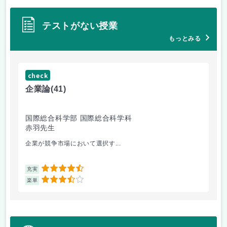
テストがない授業
もっとみる
check
ch
企業論
(41)
マ
国際総合科学部 国際総合科学科
国
赤羽先生
柴
企業が競争市場において選択す...
マ
4.5
充実
充
3.5
楽単
楽