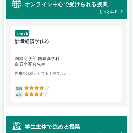
オンライン中心で受けられる授業
もっとみる
check
ch
計量経済学
(12)
臨
国際商学部 国際商学科
理
白石小百合先生
小
先生の説明がとても丁寧でわか...
医
4
充実
充
3.5
楽単
楽
学生主体で進める授業