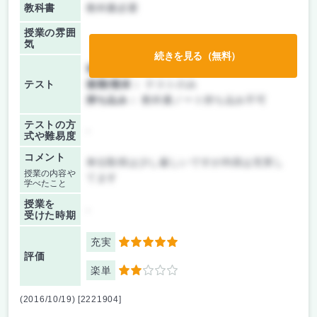
教科書
教科書必要
授業の雰囲
気
続きを見る（無料）
前期/中間：
テストのみ
テスト
後期/期末：
テストのみ
持ち込み：
教科書ノート持ち込み不可
テストの方
-
式や難易度
コメント
単位取得は少し厳しいですが内容は充実し
授業の内容や
てます
学べたこと
授業を
-
受けた時期
充実
5
評価
楽単
2
(2016/10/19) [2221904]