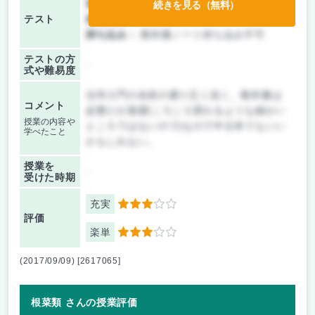
前期/中間：
テストのみ
続きを見る（無料）
テスト
後期/期末：
テストのみ
持ち込み：
教科書ノート持ち込み不可
テストの方
-
式や難易度
法学入門の名前の通り広く浅く。教科書は
コメント
必要だが基礎(ころころ変わるような細かい
授業の内容や
ところではないので)なので中古本でもいい
学べたこと
かもしれない。
授業を
-
受けた時期
充実
3
評価
楽単
3
(2017/09/09) [2617065]
根菜類 さんの授業評価