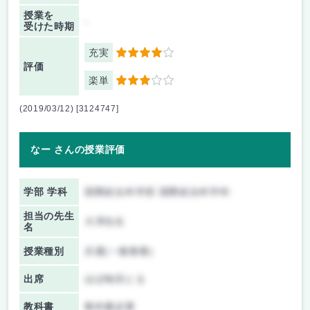
授業を
-
受けた時期
充実
4
評価
楽単
3
(2019/03/12) [3124747]
なー さんの授業評価
学部 学科
国際総合科学部 国際総合科学科
担当の先生
大澤先生
名
授業種別
共通(一般教養)
出席
ほぼ毎回とる
教科書
教科書必要