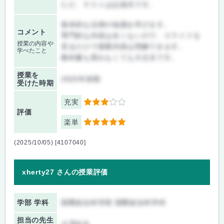
ただ、テストは記述式です。
基本的な法律の知識を学びます。
コメント
専門的な内容は全くないので、スライドを
授業の内容や
見るだけで授業内容は理解できます。
学べたこと
教科書も買わなくても大丈夫です。
授業を
2025年前期
受けた時期
充実
3
評価
楽単
5
(2025/10/05) [4107040]
xherty27 さんの授業評価
学部 学科
国際総合科学部 国際総合科学科
担当の先生