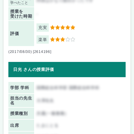
内容はかなり面白かったです
学べたこと
授業を
-
受けた時期
充実
5
評価
楽単
3
(2017/08/30) [2614196]
日光 さんの授業評価
学部 学科
国際総合科学部 国際総合科学科
担当の先生
大澤先生
名
授業種別
共通(一般教養)
出席
たまにとる