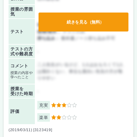
授業の雰囲
気
続きを見る（無料）
前期/中間：
テストのみ
テスト
後期/期末：
テストのみ
持ち込み：
教科書ノート持ち込み不可
テストの方
-
式や難易度
二人先生がいるけど、1人はおもろくて1人
コメント
は面白くない、単位も面白い先生の方が取
授業の内容や
学べたこと
りやすい
授業を
-
受けた時期
充実
3
評価
楽単
2
(2019/03/11) [3123419]