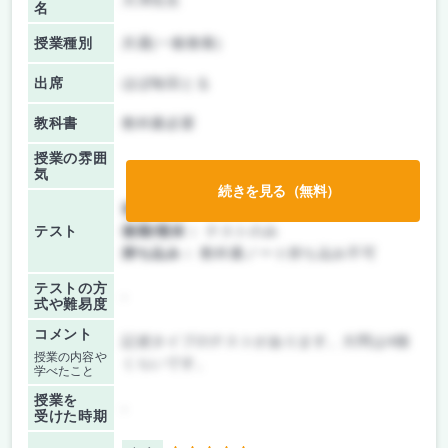
大澤先生
名
授業種別
共通(一般教養)
出席
ほぼ毎回とる
教科書
教科書必要
授業の雰囲
気
続きを見る（無料）
前期/中間：
テストのみ
テスト
後期/期末：
テストのみ
持ち込み：
教科書ノート持ち込み不可
テストの方
-
式や難易度
コメント
記述タイプのテストがあります。大問は4個
授業の内容や
くらいです。
学べたこと
授業を
-
受けた時期