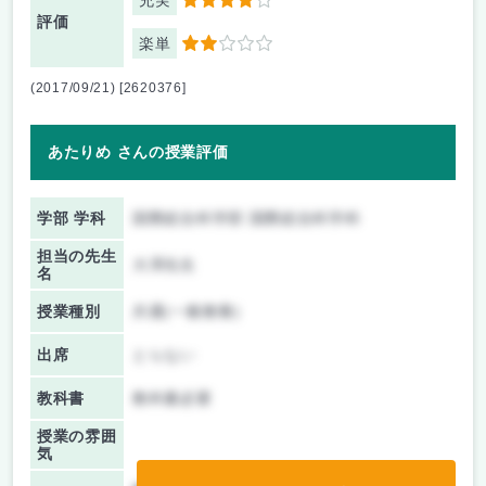
充実
4
評価
楽単
2
(2017/09/21) [2620376]
あたりめ さんの授業評価
学部 学科
国際総合科学部 国際総合科学科
担当の先生
大澤先生
名
授業種別
共通(一般教養)
出席
とらない
教科書
教科書必要
授業の雰囲
気