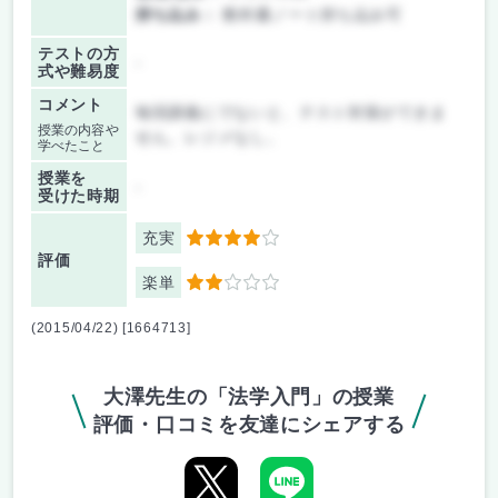
持ち込み：
教科書ノート持ち込み可
テストの方
-
式や難易度
コメント
毎回講義にでないと、テスト対策ができま
授業の内容や
せん。レジメなし。
学べたこと
授業を
-
受けた時期
充実
4
評価
楽単
2
(2015/04/22) [1664713]
大澤先生の「法学入門」の授業
評価・口コミを友達にシェアする