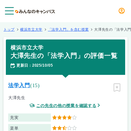
メニュー
トップ
横浜市立大学
「法学入門」を含む授業
大澤先生の「法学入
横浜市立大学
大澤先生の「法学入門」の評価一覧
更新日
2025/10/05
：
法学入門
(15)
ピン留
大澤先生
この先生の他の授業を確認する
充実
4
楽単
2.5