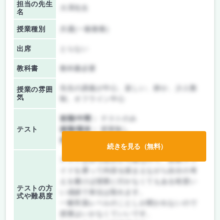
担当の先生
大澤先生
名
授業種別
共通(一般教養)
出席
とらない
教科書
教科書必要
先生の講義が中心、楽しい、静か、少人数
授業の雰囲
気
制、オフライン中心
前期/中間：
テストのみ
テスト
後期/期末：
授業無し
持ち込み：
教科書ノート持ち込み可
続きを見る（無料）
テストは持ち込みが可能なので、授業スラ
イドを遡って内容を踏まえながら自分の考
えを書けば授業に行かなくてもある程度い
テストの方
い成績で単位は取れます。
式や難易度
一般常識レベルのことしか聞かれないので
授業はいかなくていいです。