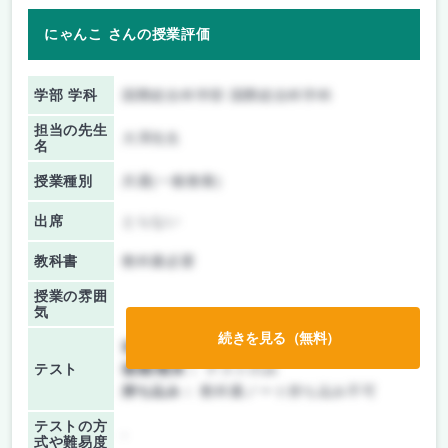
にゃんこ さんの授業評価
学部 学科
国際総合科学部 国際総合科学科
担当の先生
大澤先生
名
授業種別
共通(一般教養)
出席
とらない
教科書
教科書必要
授業の雰囲
気
続きを見る（無料）
前期/中間：
テストのみ
テスト
後期/期末：
テストのみ
持ち込み：
教科書ノート持ち込み不可
テストの方
-
式や難易度