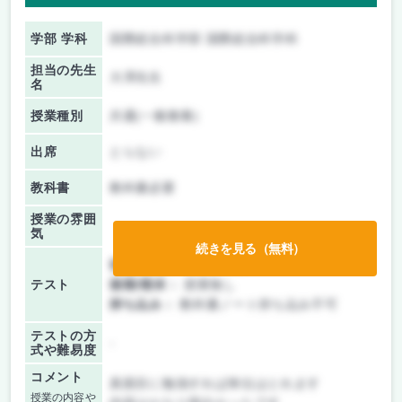
学部 学科
国際総合科学部 国際総合科学科
担当の先生
大澤先生
名
授業種別
共通(一般教養)
出席
とらない
教科書
教科書必要
授業の雰囲
気
続きを見る（無料）
前期/中間：
テストのみ
テスト
後期/期末：
授業無し
持ち込み：
教科書ノート持ち込み不可
テストの方
-
式や難易度
コメント
真面目に勉強すれば単位はとれます
授業の内容や