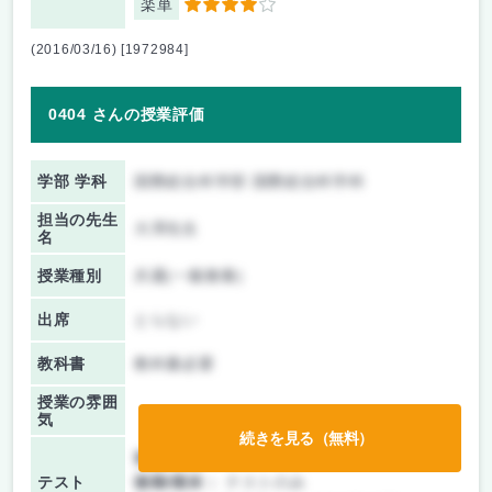
楽単
4
(2016/03/16) [1972984]
0404 さんの授業評価
学部 学科
国際総合科学部 国際総合科学科
担当の先生
大澤先生
名
授業種別
共通(一般教養)
出席
とらない
教科書
教科書必要
授業の雰囲
気
続きを見る（無料）
前期/中間：
テストのみ
テスト
後期/期末：
テストのみ