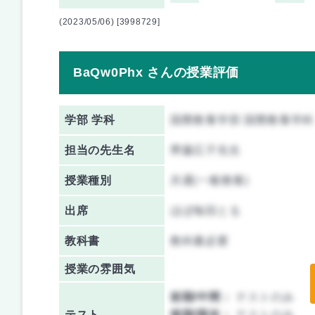
(2023/05/06) [3998729]
BaQw0Phx さんの授業評価
学部 学科
国際教養学部 国際教養学科
担当の先生名
齊藤広子先生
授業種別
共通(一般教養)
出席
ほぼ毎回とる
教科書
教科書必要
授業の雰囲気
前期/中間：
テストのみ
テスト
後期/期末：
テストのみ