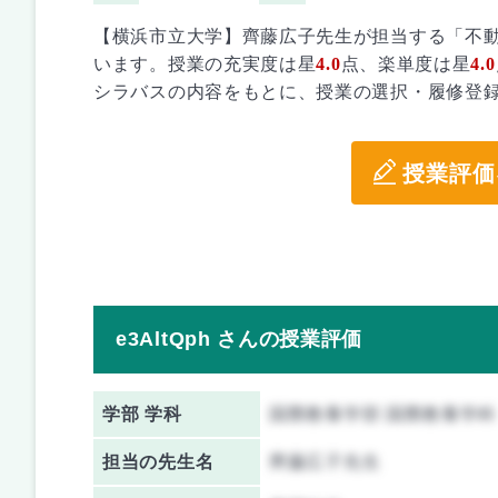
【横浜市立大学】齊藤広子先生が担当する「不
います。授業の充実度は星
4.0
点、楽単度は星
4.0
シラバスの内容をもとに、授業の選択・履修登
授業評価
e3AltQph さんの授業評価
学部 学科
国際教養学部 国際教養学科
担当の先生名
齊藤広子先生