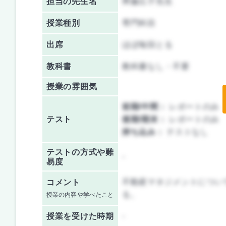
担当の先生名
齊藤広子先生
授業種別
専門科目
出席
ほぼ毎回とる
教科書
教科書なし・不要
授業の雰囲気
前期/中間：
レポートのみ
テスト
後期/期末：
レポートのみ
持ち込み：
テストなし
テストの方式や難
-
易度
不動産マネジメントについ
コメント
る。
授業の内容や学べたこと
授業を
受けた時期
-