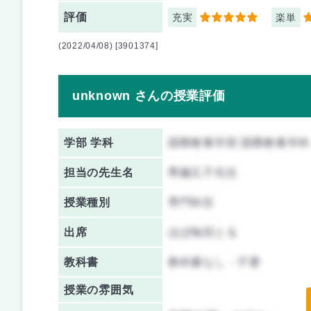
評価
充実
楽単
5
3
(2022/04/08) [3901374]
unknown さんの授業評価
学部 学科
国際教養学部 国際教養学科
担当の先生名
齊藤広子先生
授業種別
専門科目
出席
ほぼ毎回とる
教科書
教科書なし・不要
授業の雰囲気