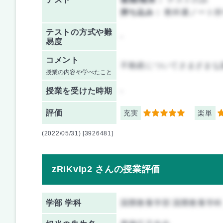
持ち込み：
教科書ノート持
テストの方式や難
-
易度
コメント
不動産についてさまざまな
授業の内容や学べたこと
授業を
受けた時期
-
評価
充実
楽単
5
5
(2022/05/31) [3926481]
zRiKvIp2 さんの授業評価
学部 学科
国際教養学部 国際教養学科