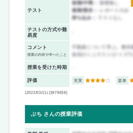
前期/中間：
授業無し
テスト
後期/期末：
レポートのみ
持ち込み：
テストなし
テストの方式や難
-
易度
不動産について学ぶ。教科
コメント
各回のミニテスト(クイズ?
授業の内容や学べたこと
授業を
受けた時期
-
評価
充実
楽単
4
4
(2022/03/11) [3879658]
ぶち さんの授業評価