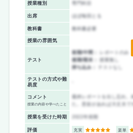
授業種別
専門科目
出席
ほぼ毎回とる
教科書
教科書必要
授業の雰囲気
前期/中間：
レポートのみ
テスト
後期/期末：
授業無し
持ち込み：
テストなし
テストの方式や難
-
易度
最終レポートを出し忘れ、
コメント
た。意欲があれば大丈夫で
授業の内容や学べたこと
授業を
受けた時期
2022年前期
評価
充実
楽単
5
4