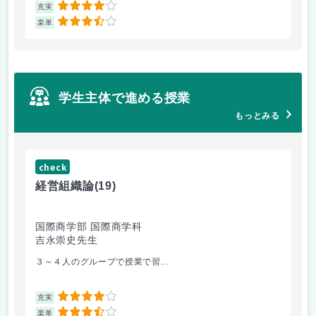
4
充実
充
3.5
楽単
楽
学生主体で進める授業
もっとみる
check
ch
経営組織論
(19)
起
国際商学部 国際商学科
国
吉永崇史先生
芦
３～４人のグループで授業で習...
毎
4
充実
充
3.5
楽単
楽