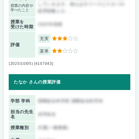
していきます。例えばタリーズとスタバの
授業の内容や
学べたこと
経営戦略とか、、
授業を
2025年前期
受けた時期
充実
3
評価
楽単
2
(2025/10/05) [4107043]
たなか さんの授業評価
学部 学科
国際総合科学部 国際総合科学科
担当の先生
赤羽先生
名
授業種別
共通(一般教養)