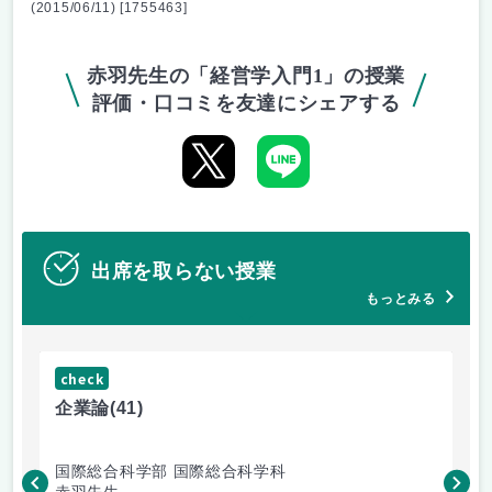
(2015/06/11) [1755463]
赤羽先生の「経営学入門1」の授業
評価・口コミを友達にシェアする
出席を取らない授業
もっとみる
check
ch
企業論
(41)
マ
国際総合科学部 国際総合科学科
国