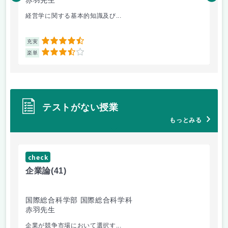
赤羽先生
柴
経営学に関する基本的知識及び...
毎
4.5
充実
充
3.5
楽単
楽
テストがない授業
もっとみる
check
ch
企業論
(41)
マ
国際総合科学部 国際総合科学科
国
赤羽先生
柴
企業が競争市場において選択す...
マ