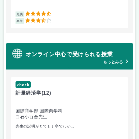
4.5
充実
充
3.5
楽単
楽
オンライン中心で受けられる授業
もっとみる
check
ch
計量経済学
(12)
臨
国際商学部 国際商学科
理
白石小百合先生
小
先生の説明がとても丁寧でわか...
医