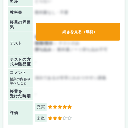
出席
とらない
教科書
教科書なし・不要
授業の雰囲
気
続きを見る（無料）
前期/中間：
テストのみ
テスト
後期/期末：
テストのみ
持ち込み：
教科書ノート持ち込み不可
テストの方
-
式や難易度
コメント
淡白であるが非常にわかりやすい講義
授業の内容や
学べたこと
授業を
-
受けた時期
充実
5
評価
楽単
3