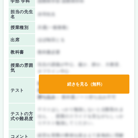
学部 学科
国際商学部 国際商学科
担当の先生
赤羽先生
名
授業種別
共通(一般教養)
出席
ほぼ毎回とる
教科書
教科書必要
先生の講義が中心、厳か、静か、大教室、
授業の雰囲
気
オフライン中心
前期/中間：
テストのみ
続きを見る（無料）
テスト
後期/期末：
授業無し
持ち込み：
教科書ノート持ち込み不可
テストはしっかり勉強しないと点数取れま
テストの方
せん、、授業のスライドを見ながらしっか
式や難易度
りテスト勉強してください。
経営を実際の事例を踏まえて多角的に理解
コメント