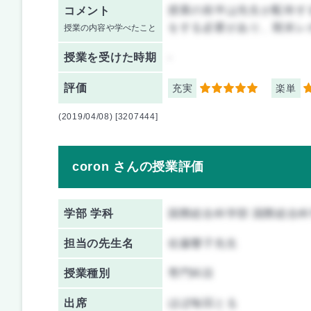
授業の前半は先生が配布す
コメント
をする必要があり、期末レ
授業の内容や学べたこと
授業を
受けた時期
-
評価
充実
楽単
5
3
(2019/04/08) [3207444]
coron さんの授業評価
学部 学科
国際総合科学部 国際総合
担当の先生名
佐藤響子先生
授業種別
専門科目
出席
ほぼ毎回とる