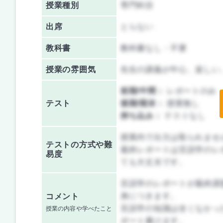
授業種別
専門科目
出席
とらない
教科書
教科書なし・不要
授業の雰囲気
先生の講義が中心、楽しい
前期/中間：
レポートのみ
テスト
後期/期末：
授業無し
持ち込み：
テストなし
授業内で出欠は取られませ
テストの方式や難
最終レポートは言語学のレ
易度
ても大丈夫です。
言語学のレポートが最終課
身につきます。
コメント
言語学の知識は全くなかっ
授業の内容や学べたこと
ポート書けます。