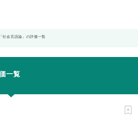
「社会言語論」の評価一覧
価一覧
ピン