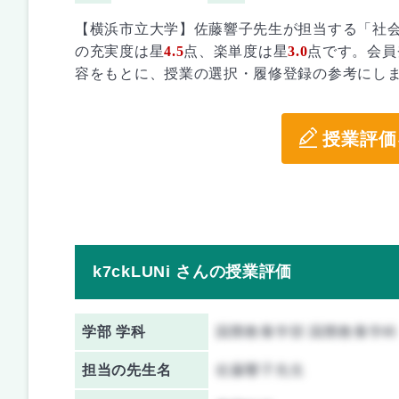
【横浜市立大学】佐藤響子先生が担当する「社
の充実度は星
4.5
点、楽単度は星
3.0
点です。会員
容をもとに、授業の選択・履修登録の参考にし
授業評価
k7ckLUNi さんの授業評価
学部 学科
国際教養学部 国際教養学科
担当の先生名
佐藤響子先生