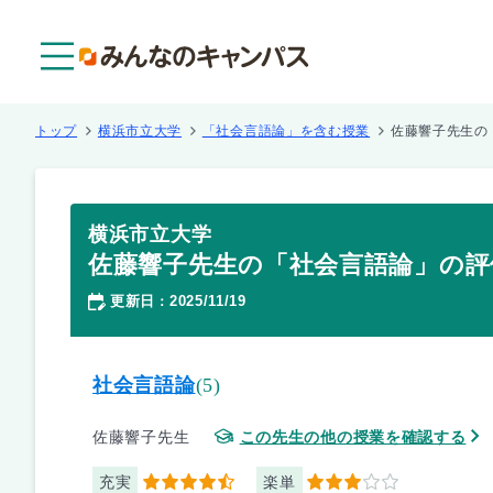
メニュー
トップ
横浜市立大学
「社会言語論」を含む授業
佐藤響子先生の
横浜市立大学
佐藤響子先生の「社会言語論」の評
更新日
2025/11/19
：
社会言語論
(5)
佐藤響子先生
この先生の他の授業を確認する
充実
楽単
4.5
3