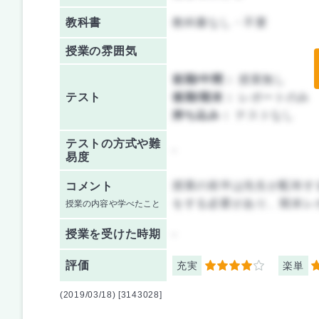
教科書
教科書なし・不要
授業の雰囲気
前期/中間：
授業無し
テスト
後期/期末：
レポートのみ
持ち込み：
テストなし
テストの方式や難
-
易度
授業の前半は先生が配布す
コメント
をする必要があり、期末レ
授業の内容や学べたこと
授業を
受けた時期
-
評価
充実
楽単
4
4
(2019/03/18) [3143028]