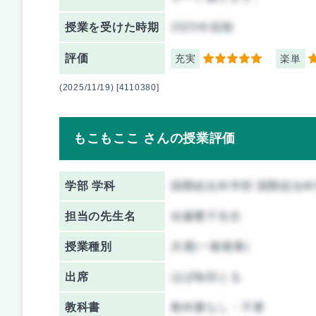
授業を
受けた時期
2025年前期
評価
充実
楽単
5
4
(2025/11/19) [4110380]
もこもここ さんの授業評価
学部 学科
国際総合科学部 国際総合
担当の先生名
佐藤響子先生
授業種別
共通(一般教養)
出席
ほぼ毎回とる
教科書
教科書なし・不要