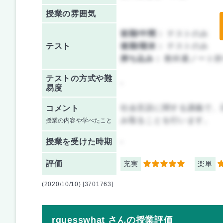
授業の雰囲気
前期/中間：
テストのみ
テスト
後期/期末：
テストのみ
持ち込み：
教科書ノート持
テストの方式や難
-
易度
社会言語に関する講義で、
コメント
み取ることを行います。
授業の内容や学べたこと
授業を
受けた時期
-
評価
充実
楽単
5
3
(2020/10/10) [3701763]
rguesswhat さんの授業評価