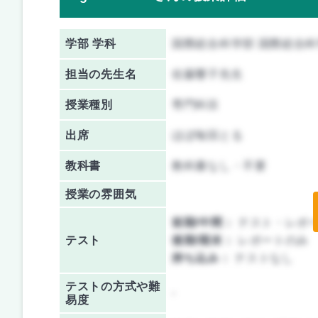
学部 学科
国際総合科学部 国際総合
担当の先生名
佐藤響子先生
授業種別
専門科目
出席
ほぼ毎回とる
教科書
教科書なし・不要
授業の雰囲気
前期/中間：
テスト・レポ
テスト
後期/期末：
レポートのみ
持ち込み：
テストなし
テストの方式や難
-
易度