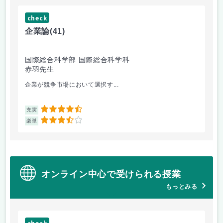
check
ch
企業論
(41)
マ
国際総合科学部 国際総合科学科
国
赤羽先生
柴
企業が競争市場において選択す...
マ
4.5
充実
充
3.5
楽単
楽
オンライン中心で受けられる授業
もっとみる
check
ch