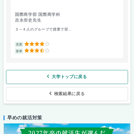
国際商学部 国際商学科
国
吉永崇史先生
芦
３～４人のグループで授業で習...
毎
4
充実
充
3.5
楽単
楽
大学トップに戻る
検索結果に戻る
早めの就活対策