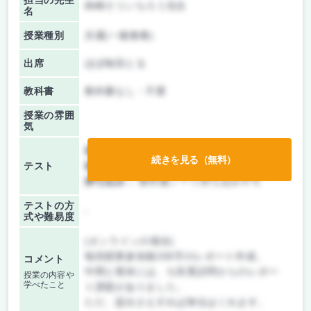
担当の先生
柿崎そういちろう先生
名
授業種別
共通(一般教養)
出席
ほぼ毎回とる
教科書
教科書なし・不要
授業の雰囲
気
前期/中間：
レポートのみ
続きを見る（無料）
テスト
後期/期末：
レポートのみ
持ち込み：
教科書ノート持ち込み不可
テストの方
-
式や難易度
(オンラインの場合)
毎回授業参加後200字のレポート作成。
コメント
中間と期末には、ぢ良寛訪問からのレポー
授業の内容や
学べたこと
ト課題がありました。
ただ、提出さえすれば単位はくれます。