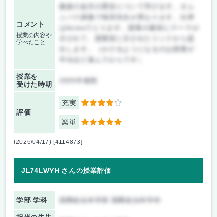
鎌倉の金沢の歴史について学びます。オム
ニバス講義で毎回先生が異なります。出席
コメント
はformsでとります。授業の最初にテーマが
授業の内容や
示されて、授業前に示されたリンクから提
学べたこと
出します。（かけるようになるのは授業が
半分ほど進んでからです）
授業を
2025年後期
受けた時期
充実
4
評価
楽単
5
(2026/04/17) [4114873]
JL74LWYH さんの授業評価
学部 学科
国際総合科学部 国際総合科学科