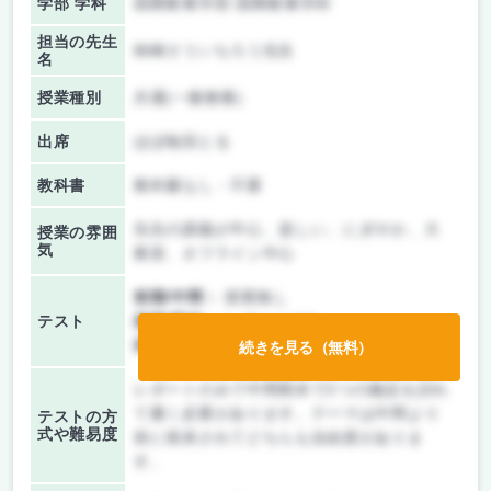
学部 学科
国際教養学部 国際教養学科
担当の先生
柿崎そういちろう先生
名
授業種別
共通(一般教養)
出席
ほぼ毎回とる
教科書
教科書なし・不要
先生の講義が中心、楽しい、にぎやか、大
授業の雰囲
気
教室、オフライン中心
前期/中間：
授業無し
テスト
後期/期末：
レポートのみ
持ち込み：
テストなし
続きを見る（無料）
レポートのみで中間期末で2つの施設を訪れ
て書く必要があります。テーマは中間より
テストの方
式や難易度
前に発表されてどちらも自由度がありま
す。