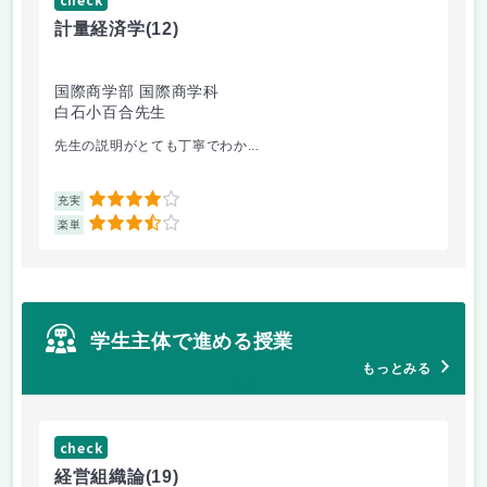
計量経済学
(12)
臨
国際商学部 国際商学科
理
白石小百合先生
小
先生の説明がとても丁寧でわか...
医
4
充実
充
3.5
楽単
楽
学生主体で進める授業
もっとみる
check
ch
経営組織論
(19)
起