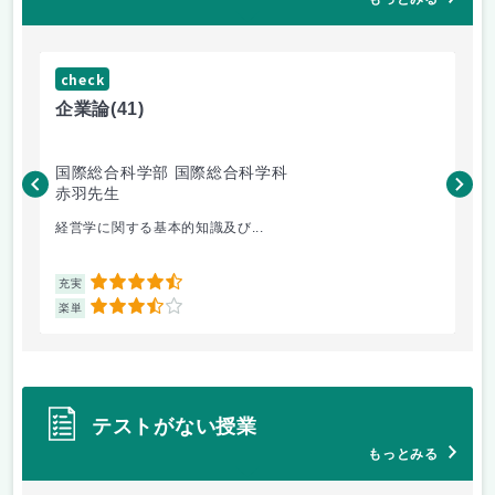
check
ch
企業論
(41)
マ
国際総合科学部 国際総合科学科
国
赤羽先生
柴
経営学に関する基本的知識及び...
毎
4.5
充実
充
3.5
楽単
楽
テストがない授業
もっとみる