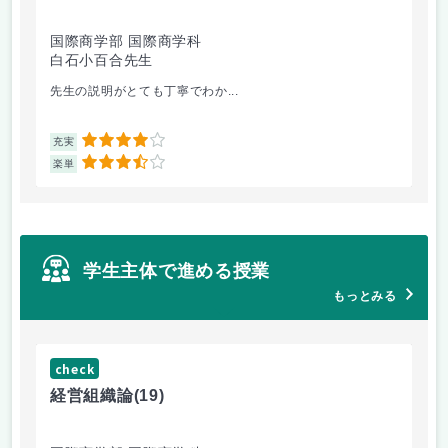
国際商学部 国際商学科
理
白石小百合先生
小
先生の説明がとても丁寧でわか...
医
4
充実
充
3.5
楽単
楽
学生主体で進める授業
もっとみる
check
ch
経営組織論
(19)
起