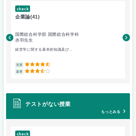
check
ch
企業論
(41)
マ
国際総合科学部 国際総合科学科
国
赤羽先生
柴
経営学に関する基本的知識及び...
毎
4.5
充実
充
3.5
楽単
楽
テストがない授業
もっとみる
check
ch