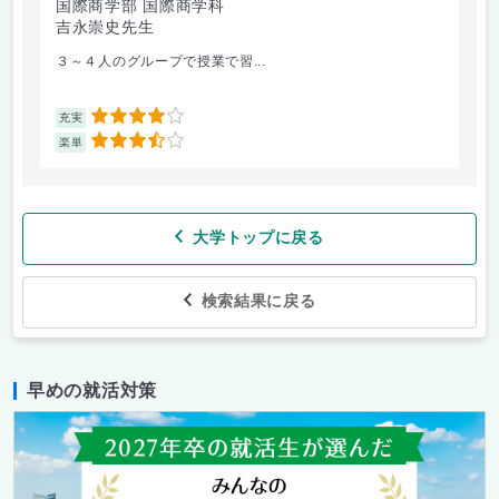
国際商学部 国際商学科
国
吉永崇史先生
芦
３～４人のグループで授業で習...
毎
4
充実
充
3.5
楽単
楽
大学トップに戻る
検索結果に戻る
早めの就活対策