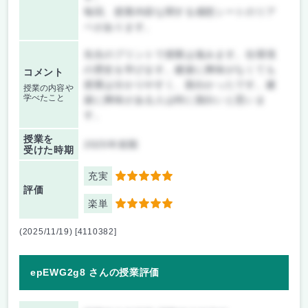
毎回、授業内容な関する感想シートのリア
ペがあります。
先生のプリントで授業は進みます。住環境
の歴史を学びます。建築に興味がなくても
コメント
授業は分かりやすく、面白かったです。建
授業の内容や
学べたこと
築に興味がある人は特に面白いと思いま
す。
授業を
2025年前期
受けた時期
充実
5
評価
楽単
5
(2025/11/19) [4110382]
epEWG2g8 さんの授業評価