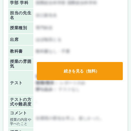
学部 学科
国際総合科学部 国際総合科学科
担当の先生
谷口新先生
名
授業種別
専門科目
出席
ほぼ毎回とる
教科書
教科書なし・不要
授業の雰囲
気
続きを見る（無料）
前期/中間：
レポートのみ
テスト
後期/期末：
レポートのみ
持ち込み：
テストなし
テストの方
-
式や難易度
コメント
住環境の変化を学ぶ。楽しかった。
授業の内容や
学べたこと