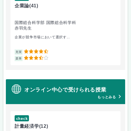
企業論
(41)
マ
国際総合科学部 国際総合科学科
国
赤羽先生
柴
企業が競争市場において選択す...
マ
4.5
充実
充
3.5
楽単
楽
オンライン中心で受けられる授業
もっとみる
check
ch
計量経済学
(12)
臨