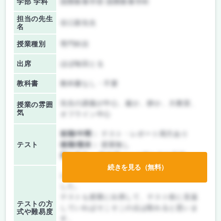
学部 学科
国際教養学部 国際教養学科
担当の先生
谷口新先生
名
授業種別
専門科目
出席
ほぼ毎回とる
教科書
教科書なし・不要
先生の講義が中心、厳か、静か、大教室、
授業の雰囲
気
オフライン中心
前期/中間：
テスト・レポート両方あり
テスト
後期/期末：
授業無し
持ち込み：
教科書ノート持ち込み不可
続きを見る（無料）
レポートではなく、町のマップを作成しま
した。
テストも授業に出席して、テスト前に見返
テストの方
していればそこそこの点は取れると思いま
式や難易度
す。