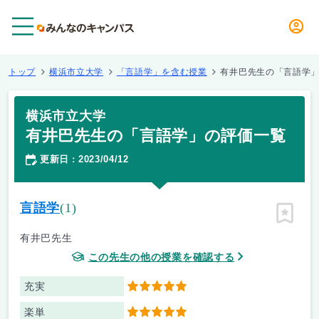
メニュー
トップ
横浜市立大学
「言語学」を含む授業
有井巴先生の「言語学
横浜市立大学
有井巴先生の「言語学」の評価一覧
更新日
2023/04/12
：
言語学
(1)
ピン留
有井巴先生
この先生の他の授業を確認する
充実
5
楽単
5