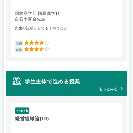
国際商学部 国際商学科
理
白石小百合先生
小
先生の説明がとても丁寧でわか...
医
4
充実
充
3.5
楽単
楽
学生主体で進める授業
もっとみる
check
ch
経営組織論
(19)
起