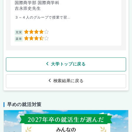
国際商学部 国際商学科
国
吉永崇史先生
芦
３～４人のグループで授業で習...
毎
4
充実
充
3.5
楽単
楽
大学トップに戻る
検索結果に戻る
早めの就活対策