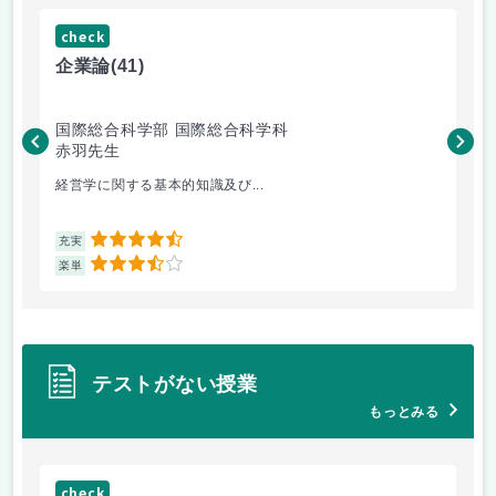
check
ch
企業論
(41)
マ
国際総合科学部 国際総合科学科
国
赤羽先生
柴
経営学に関する基本的知識及び...
毎
4.5
充実
充
3.5
楽単
楽
テストがない授業
もっとみる
check
ch