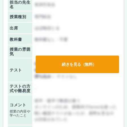
担当の先生
有井巴先生
名
授業種別
専門科目
出席
ほぼ毎回とる
教科書
教科書なし・不要
授業の雰囲
気
前期/中間：
授業無し
続きを見る（無料）
テスト
後期/期末：
レポートのみ
持ち込み：
テストなし
テストの方
-
式や難易度
前半・後半で教授が違う
コメント
オンラインのため、授業内でformsを使った
授業の内容や
軽い確認テストがあったが、資料を見るの
学べたこと
が許容されていた