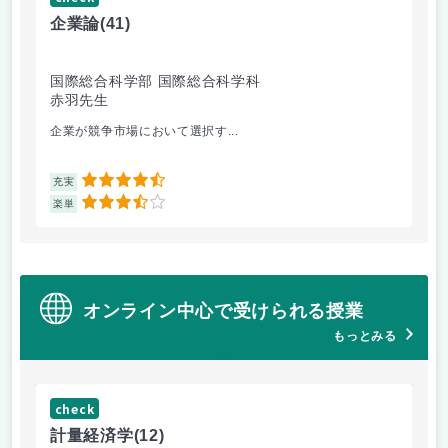
企業論
(41)
マ
国際総合科学部 国際総合科学科
国
赤羽先生
柴
企業が競争市場において選択す...
マ
4.5
充実
充
3.5
楽単
楽
オンライン中心で受けられる授業
もっとみる
check
ch
計量経済学
(12)
臨