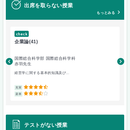
出席を取らない授業
もっとみる
check
ch
企業論
(41)
マ
国際総合科学部 国際総合科学科
国
赤羽先生
柴
経営学に関する基本的知識及び...
毎
4.5
充実
充
3.5
楽単
楽
テストがない授業