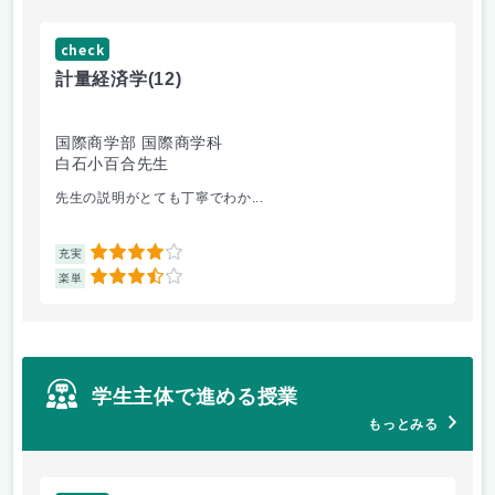
check
ch
計量経済学
(12)
臨
国際商学部 国際商学科
理
白石小百合先生
小
先生の説明がとても丁寧でわか...
医
4
充実
充
3.5
楽単
楽
学生主体で進める授業
もっとみる