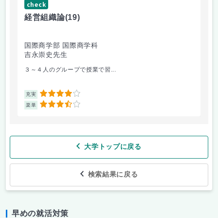
check
ch
経営組織論
(19)
起
国際商学部 国際商学科
国
吉永崇史先生
芦
３～４人のグループで授業で習...
毎
4
充実
充
3.5
楽単
楽
大学トップに戻る
検索結果に戻る
早めの就活対策