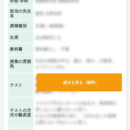
学部 学科
国際商学部 国際商学科
担当の先生
鎌原 太郎先生
名
授業種別
共通(一般教養)
出席
ほぼ毎回とる
教科書
教科書なし・不要
先生の講義が中心、厳か、静か、大教室、
授業の雰囲
気
オフライン中心
前期/中間：
レポートのみ
続きを見る（無料）
テスト
後期/期末：
授業無し
持ち込み：
テストなし
４０００字のレポートがあるが、毎授業出
席しないと書けないと思う。
テストの方
式や難易度
かなり評価基準が高く、できればこの授業
は取らない方がいいと思う。