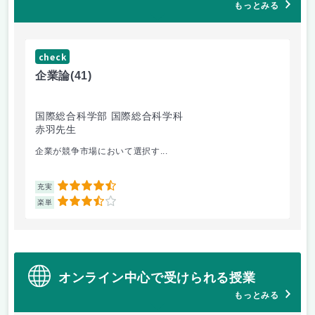
もっとみる
check
ch
企業論
(41)
マ
国際総合科学部 国際総合科学科
国
赤羽先生
柴
企業が競争市場において選択す...
マ
4.5
充実
充
3.5
楽単
楽
オンライン中心で受けられる授業
もっとみる