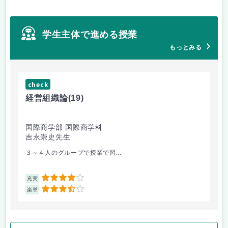
学生主体で進める授業
もっとみる
check
ch
経営組織論
(19)
起
国際商学部 国際商学科
国
吉永崇史先生
芦
３～４人のグループで授業で習...
毎
4
充実
充
3.5
楽単
楽