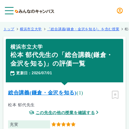
メニュー
トップ
横浜市立大学
「総合講義(鎌倉・金沢を知る)」を含む授業
松
横浜市立大学
松本 郁代先生の「総合講義(鎌倉・
金沢を知る)」の評価一覧
更新日
2026/07/01
：
総合講義(鎌倉・金沢を知る)
(1)
ピン留
松本 郁代先生
この先生の他の授業を確認する
充実
5