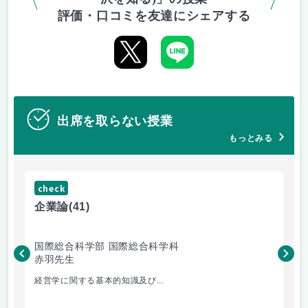
評価・口コミを友達にシェアする
出席を取らない授業
もっとみる
check
ch
企業論
(41)
マ
国際総合科学部 国際総合科学科
国
赤羽先生
柴
経営学に関する基本的知識及び...
毎