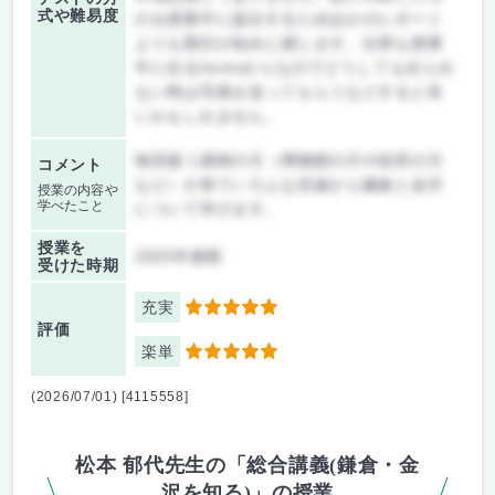
式や難易度
のを授業中に提出するためほかのレポート
よりも期日が短めに感じます。出席も授業
中に出るformsからなのでどうしても出られ
ない時は写真を送ってもらうなどすると良
いかもしれません。
毎回違う講師の方（博物館の方や役所の方
コメント
など）が来ていろんな目線から鎌倉と金沢
授業の内容や
学べたこと
について学びます。
授業を
2025年後期
受けた時期
充実
5
評価
楽単
5
(2026/07/01) [4115558]
松本 郁代先生の「総合講義(鎌倉・金
沢を知る)」の授業