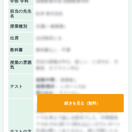
学部 学科
国際教養学部 国際教養学科
担当の先生
松本 郁代先生
名
授業種別
共通(一般教養)
出席
ほぼ毎回とる
教科書
教科書なし・不要
先生の講義が中心、楽しい、にぎやか、大
授業の雰囲
気
教室、オフライン中心
前期/中間：
授業無し
テスト
後期/期末：
レポートのみ
持ち込み：
テストなし
続きを見る（無料）
レポート内容は金沢文庫と鎌倉文化歴史交
流館に行ってその中で見つけたものからテ
ーマを考えて論じる形式でした。中間期末
でそれぞれ1回づつ回ればよいのでレポート
作成は難しくありません。紙に印刷したも
テストの方