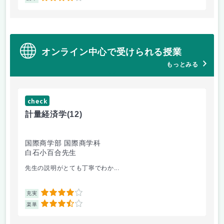
オンライン中心で受けられる授業
もっとみる
check
ch
計量経済学
(12)
臨
国際商学部 国際商学科
理
白石小百合先生
小
先生の説明がとても丁寧でわか...
医
4
充実
充
3.5
楽単
楽