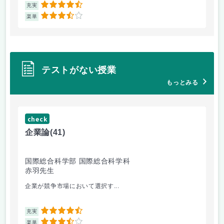
4.5
充実
充
3.5
楽単
楽
テストがない授業
もっとみる
check
ch
企業論
(41)
マ
国際総合科学部 国際総合科学科
国
赤羽先生
柴
企業が競争市場において選択す...
マ
4.5
充実
充
3.5
楽単
楽