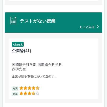
テストがない授業
もっとみる
check
ch
企業論
(41)
マ
国際総合科学部 国際総合科学科
国
赤羽先生
柴
企業が競争市場において選択す...
マ
4.5
充実
充
3.5
楽単
楽