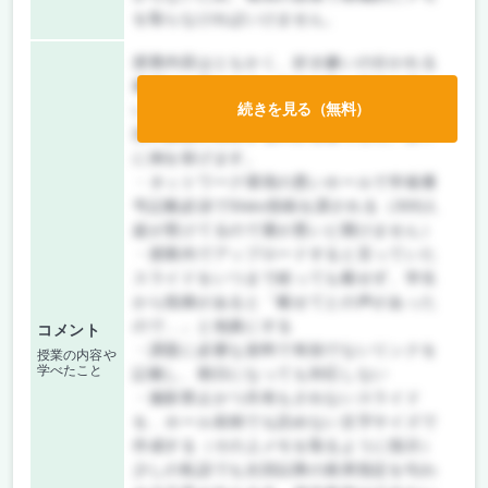
を取らなければいけません。
授業内容はともかく、好き嫌いの分かれる
教授だと思います。自分に甘く学生に厳し
続きを見る（無料）
いタイプで私はとても苦手だったので、毎
回の授業に出席するのが苦痛でした。以下
に例を挙げます。
・ネットワーク環境の悪いホールで学籍番
号記載必須でSlido投稿を課される（300人
超が受けてるので運が悪いと開けません）
・授業内でアップロードすると言っていた
スライドをいつまで経っても載せず、学生
から指摘があると「載せてとの声があった
ので…」と他責にする
コメント
・課題に必要な資料で有効でないリンクを
授業の内容や
学べたこと
記載し、期日になっても対応しない
・撮影禁止かつ共有もされないスライド
を、ホール前例でも読めない文字サイズで
作成する（その上メモを取るように指示）
少しの私語でも次回以降の座席指定を匂わ