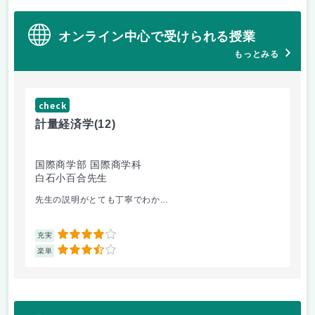
オンライン中心で受けられる授業
もっとみる
check
ch
計量経済学
(12)
臨
国際商学部 国際商学科
理
白石小百合先生
小
先生の説明がとても丁寧でわか...
医
4
充実
充
3.5
楽単
楽