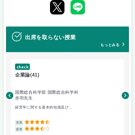
出席を取らない授業
もっとみる
check
ch
企業論
(41)
マ
国際総合科学部 国際総合科学科
国
赤羽先生
柴
経営学に関する基本的知識及び...
毎
4.5
充実
充
3.5
楽単
楽