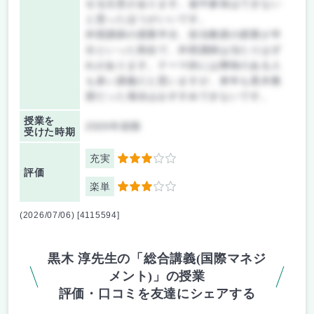
せる注意があります。途中参加はできない
と思ったほうがいいです。
外部講師の授業半分、担当教授の授業が半
分といった割合で、外部講師は当たりはず
れがあります。テーマ的には興味のある人
も多い講義だと思いますが、来年も黒木教
授だった場合はおすすめできないです。
授業を
2026年前期
受けた時期
充実
3
評価
楽単
3
(2026/07/06) [4115594]
黒木 淳先生の「総合講義(国際マネジ
メント)」の授業
評価・口コミを友達にシェアする