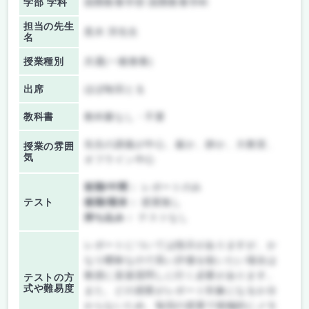
学部 学科
国際教養学部 国際教養学科
担当の先生
黒木 淳先生
名
授業種別
共通(一般教養)
出席
ほぼ毎回とる
教科書
教科書なし・不要
先生の講義が中心、厳か、静か、大教室、
授業の雰囲
気
オフライン中心
前期/中間：
レポートのみ
テスト
後期/期末：
授業無し
持ち込み：
テストなし
レポートについては指示がありますが、か
なり曖昧なので高い評価を狙いたい場合は
教授に直接質問しに行く必要があります。
テストの方
式や難易度
また、どの授業がレポート対象になるか分
からないため、毎回の授業で積極的にメモ