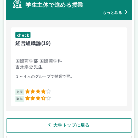
学生主体で進める授業
もっとみる
check
ch
経営組織論
(19)
起
国際商学部 国際商学科
国
吉永崇史先生
芦
３～４人のグループで授業で習...
毎
4
充実
充
3.5
楽単
楽
大学トップに戻る