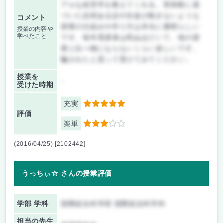
アルな経営学を教えてくれる。実体験に基
づいた説得ある話や生徒が飽きないような
コメント
授業の仕組みや作り方は本当に素晴らしい
授業の内容や
学べたこと
です。毎年受講者は死ぬほどいて、他の授
業と比べ物にならないくらい楽しいです。
騙されたと思って受けてみてください。
授業を
-
受けた時期
充実
5
評価
楽単
3
(2016/04/25) [2102442]
うっちぃ☆ さんの授業評価
学部 学科
国際総合科学部 国際総合科学科
担当の先生