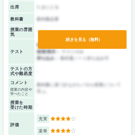
出席
たまにとる
教科書
教科書必要
授業の雰囲
気
続きを見る（無料）
前期/中間：
テストのみ
テスト
後期/期末：
テストのみ
持ち込み：
教科書ノート持ち込み可
テストの方
-
式や難易度
コメント
教科書に基づきながらパネル産業について
授業の内容や
学ぶ。
学べたこと
授業を
-
受けた時期
充実
4
評価
楽単
4