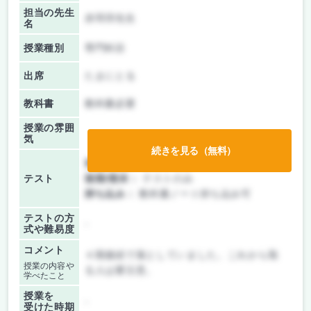
担当の先生
赤羽淳先生
名
授業種別
専門科目
出席
たまにとる
教科書
教科書必要
授業の雰囲
気
続きを見る（無料）
前期/中間：
テストのみ
テスト
後期/期末：
テストのみ
持ち込み：
教科書ノート持ち込み可
テストの方
-
式や難易度
コメント
４期連続で落としていました。これから取
授業の内容や
る人は要注意。
学べたこと
授業を
-
受けた時期