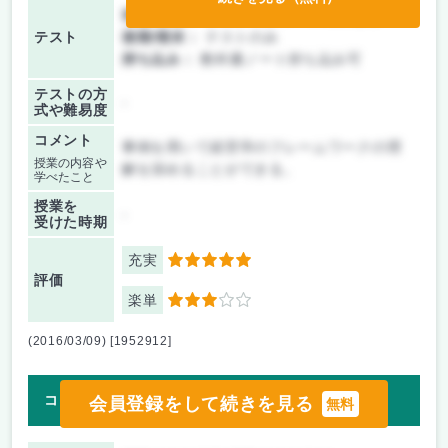
前期/中間：
テスト・レポート両方なし
テスト
後期/期末：
テストのみ
持ち込み：
教科書ノート持ち込み可
テストの方
-
式や難易度
コメント
事例を用いて経営学のフレームワークの理
授業の内容や
解を深めることができる。
学べたこと
授業を
-
受けた時期
充実
5
評価
楽単
3
(2016/03/09) [1952912]
コンコン さんの授業評価
会員登録をして続きを見る
無料