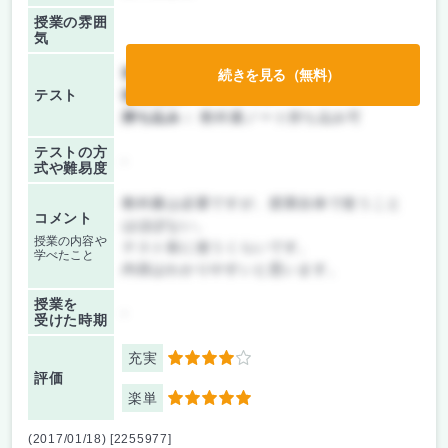
授業の雰囲
気
前期/中間：
テストのみ
続きを見る（無料）
テスト
後期/期末：
テストのみ
持ち込み：
教科書ノート持ち込み可
テストの方
-
式や難易度
教科書は必要ですが、授業自体で使うこと
コメント
はほぼない。
授業の内容や
テスト前に使うくらいです。
学べたこと
内容はわかりやすいと思います。
授業を
-
受けた時期
充実
4
評価
楽単
5
(2017/01/18) [2255977]