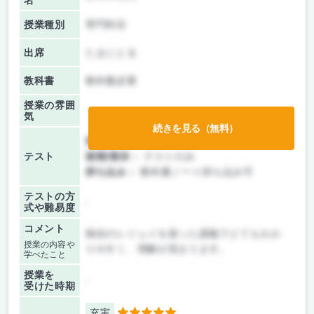
名
授業種別
専門科目
出席
たまにとる
教科書
教科書必要
授業の雰囲
気
続きを見る（無料）
前期/中間：
テストのみ
テスト
後期/期末：
テストのみ
持ち込み：
教科書ノート持ち込み可
テストの方
-
式や難易度
コメント
独自のレジュメを使った講義でとてもわか
授業の内容や
りやすく、理解が深まります。
学べたこと
授業を
-
受けた時期
充実