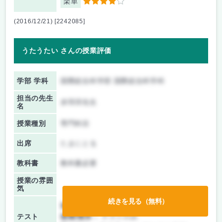
楽単
4
(2016/12/21) [2242085]
うたうたい さんの授業評価
学部 学科
国際総合科学部 国際総合科学科
担当の先生
赤羽淳先生
名
授業種別
専門科目
出席
たまにとる
教科書
教科書必要
授業の雰囲
気
続きを見る（無料）
前期/中間：
テストのみ
テスト
後期/期末：
テストのみ