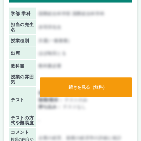
学部 学科
国際総合科学部 国際総合科学科
担当の先生
赤羽淳先生
名
授業種別
共通(一般教養)
出席
ほぼ毎回とる
教科書
教科書必要
授業の雰囲
気
続きを見る（無料）
前期/中間：
テストのみ
テスト
後期/期末：
テストのみ
持ち込み：
テストなし
テストの方
-
式や難易度
コメント
企業の経営、規模の経済学の詳細と統計
授業の内容や