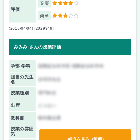
充実
4
評価
楽単
3
(2016/04/04) [2029949]
みみみ さんの授業評価
学部 学科
国際総合科学部 国際総合科学科
担当の先生
赤羽淳先生
名
授業種別
専門科目
出席
とらない
教科書
教科書必要
授業の雰囲
気
続きを見る（無料）