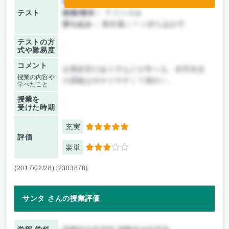
前期/中間：
テストのみ
テスト
後期/期末：
テストのみ
持ち込み：
教科書ノート持ち込み可
テストの方
-
式や難易度
コメント
企業経営のあり方などが学べる。赤羽先生
授業の内容や
の講義は分かりやすくて面白い。
学べたこと
授業を
-
受けた時期
充実
5
評価
楽単
3
(2017/02/28) [2303878]
サンタ さんの授業評価