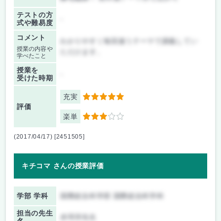
テストの方
-
式や難易度
コメント
わかりやすく毎回違うテーマで講義してい
授業の内容や
ただけます。
学べたこと
授業を
-
受けた時期
充実
5
評価
楽単
3
(2017/04/17) [2451505]
キチコマ さんの授業評価
学部 学科
国際総合科学部 国際総合科学科
担当の先生
赤羽淳先生