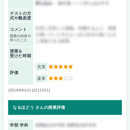
持ち込み：
教科書ノート持ち込み不可
テストの方
-
式や難易度
非常に充実した講義。内職するより、授業
コメント
を聞いていた方がよっぽど自分の身になる
授業の内容や
学べたこと
と実感できる授業。
授業を
-
受けた時期
充実
5
評価
楽単
3
(2016/09/12) [2212231]
なるほどう さんの授業評価
学部 学科
国際総合科学部 国際総合科学科