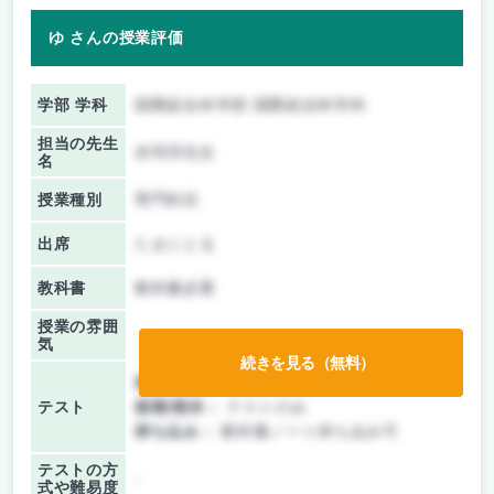
ゆ さんの授業評価
学部 学科
国際総合科学部 国際総合科学科
担当の先生
赤羽淳先生
名
授業種別
専門科目
出席
たまにとる
教科書
教科書必要
授業の雰囲
気
続きを見る（無料）
前期/中間：
テストのみ
テスト
後期/期末：
テストのみ
持ち込み：
教科書ノート持ち込み可
テストの方
-
式や難易度