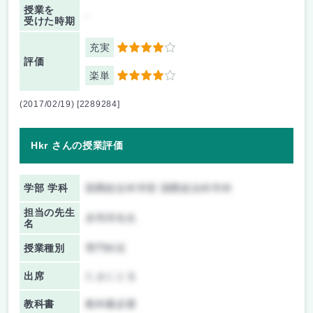
授業を
-
受けた時期
充実
4
評価
楽単
4
(2017/02/19) [2289284]
Hkr さんの授業評価
学部 学科
国際総合科学部 国際総合科学科
担当の先生
赤羽淳先生
名
授業種別
専門科目
出席
たまにとる
教科書
教科書必要