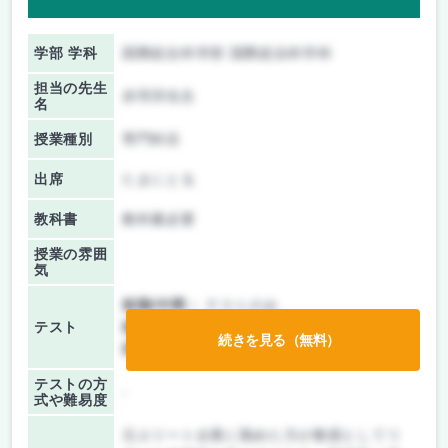
学部 学科
国際総合科学部 国際総合科学科
担当の先生
赤羽淳先生
名
授業種別
専門科目
出席
たまにとる
教科書
教科書必要
授業の雰囲
気
前期/中間：
テストのみ
テスト
後期/期末：
テストのみ
続きを見る（無料）
持ち込み：
教科書ノート持ち込み可
テストの方
-
式や難易度
元エリート企業に勤めた方が教授としてリ