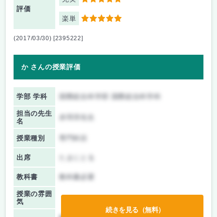
5
評価
楽単
5
(2017/03/30) [2395222]
か さんの授業評価
学部 学科
国際総合科学部 国際総合科学科
担当の先生
赤羽淳先生
名
授業種別
専門科目
出席
たまにとる
教科書
教科書必要
授業の雰囲
気
続きを見る（無料）