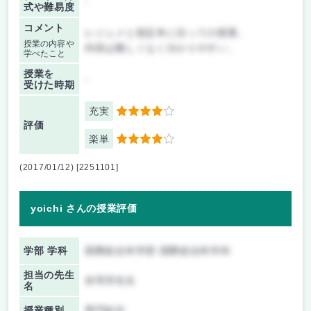
-
式や難易度
コメント
レジュメと指定本に沿っての授業。
授業の内容や
内容は難しくなく分かりやすい。
学べたこと
授業を
-
受けた時期
充実
4
評価
楽単
4
(2017/01/12) [2251101]
yoichi さんの授業評価
学部 学科
国際総合科学部 国際総合科学科
担当の先生
赤羽淳先生
名
授業種別
専門科目