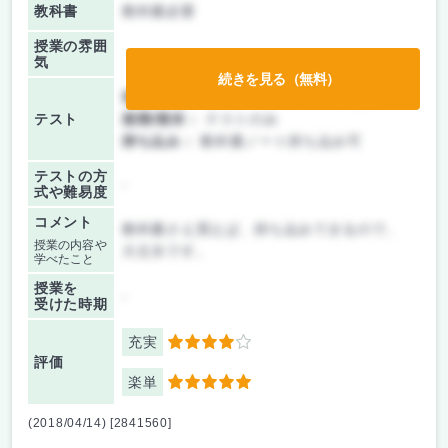
教科書
教科書必要
授業の雰囲
気
続きを見る（無料）
前期/中間：
テスト・レポート両方なし
テスト
後期/期末：
テストのみ
持ち込み：
教科書ノート持ち込み可
テストの方
-
式や難易度
コメント
教科書さえ買えば、持ち込みできるので、
授業の内容や
大丈夫です。
学べたこと
授業を
-
受けた時期
充実
4
評価
楽単
5
(2018/04/14) [2841560]