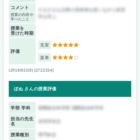
コメント
さまざまな企業の具体例を使いながら経営
授業の内容や
学を学ぶ
学べたこと
授業を
-
受けた時期
充実
5
評価
楽単
4
(2018/02/28) [2722334]
ぼぬ さんの授業評価
学部 学科
国際総合科学部 国際総合科学科
担当の先生
赤羽淳先生
名
授業種別
専門科目