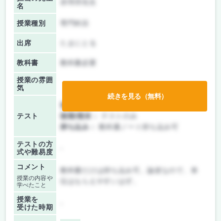
赤羽淳先生
名
授業種別
専門科目
出席
たまにとる
教科書
教科書必要
授業の雰囲
気
続きを見る（無料）
前期/中間：
テストのみ
テスト
後期/期末：
テストのみ
持ち込み：
教科書ノート持ち込み可
テストの方
-
式や難易度
コメント
教科書だけは持ち込み可。論述なので、単
授業の内容や
位はもらえやすいはず。
学べたこと
授業を
-
受けた時期