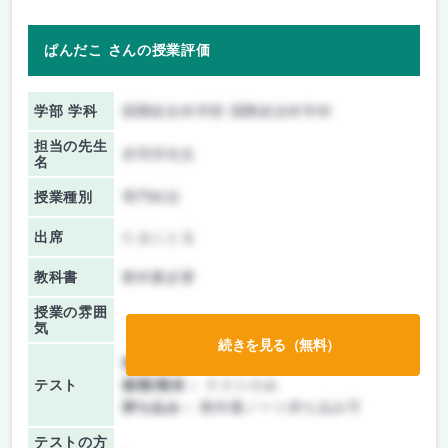
ぱんだこ さんの授業評価
学部 学科
国際総合科学部 国際総合科学科
担当の先生
赤羽淳先生
名
授業種別
専門科目
出席
たまにとる
教科書
教科書必要
授業の雰囲
気
続きを見る（無料）
前期/中間：
テストのみ
テスト
後期/期末：
テストのみ
持ち込み：
教科書ノート持ち込み可
テストの方