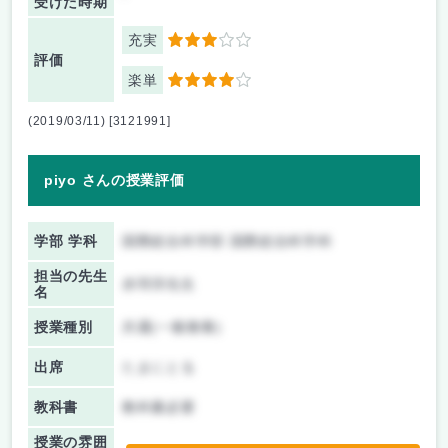
受けた時期
充実
3
評価
楽単
4
(2019/03/11) [3121991]
piyo さんの授業評価
学部 学科
国際総合科学部 国際総合科学科
担当の先生
赤羽淳先生
名
授業種別
共通(一般教養)
出席
たまにとる
教科書
教科書必要
授業の雰囲