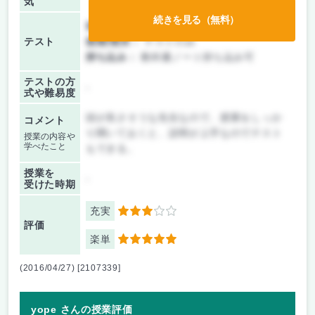
気
続きを見る（無料）
前期/中間：
テストのみ
テスト
後期/期末：
テストのみ
持ち込み：
教科書ノート持ち込み可
テストの方
-
式や難易度
頭が良さそうな先生なので、授業をしっか
コメント
り聞いておくと、説明が上手なのでテスト
授業の内容や
学べたこと
もできる。
授業を
-
受けた時期
充実
3
評価
楽単
5
(2016/04/27) [2107339]
yope さんの授業評価