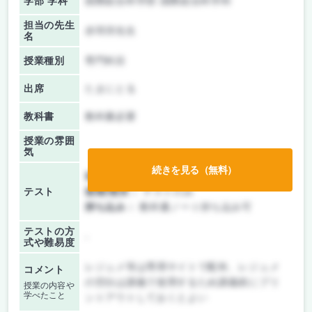
学部 学科
国際総合科学部 国際総合科学科
担当の先生
赤羽淳先生
名
授業種別
専門科目
出席
たまにとる
教科書
教科書必要
授業の雰囲
気
続きを見る（無料）
前期/中間：
テストのみ
テスト
後期/期末：
テストのみ
持ち込み：
教科書ノート持ち込み可
テストの方
-
式や難易度
レジュメ等は専用サイトで配布、レジュメ
コメント
の空白は講義で使用するため講義前にプリ
授業の内容や
学べたこと
ントアウトしておくとよい