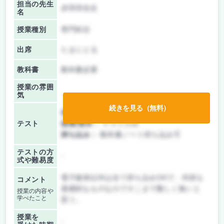
担当の先生
赤羽淳先生
名
授業種別
専門科目
出席
たまにとる
教科書
教科書必要
授業の雰囲
気
続きを見る（無料）
前期/中間：
テストのみ
テスト
後期/期末：
テストのみ
持ち込み：
教科書ノート持ち込み可
テストの方
-
式や難易度
電子媒体以外は全て持ち込みOKで、内容も
コメント
基礎的なものなのでそこまで難しく無いと
授業の内容や
学べたこと
思う。
授業を
-