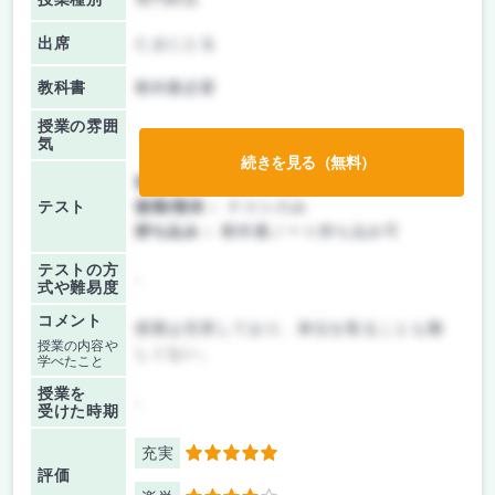
出席
たまにとる
教科書
教科書必要
授業の雰囲
気
続きを見る（無料）
前期/中間：
テストのみ
テスト
後期/期末：
テストのみ
持ち込み：
教科書ノート持ち込み可
テストの方
-
式や難易度
コメント
授業は充実しており、単位を取ることも難
授業の内容や
しくない。
学べたこと
授業を
-
受けた時期
充実
5
評価