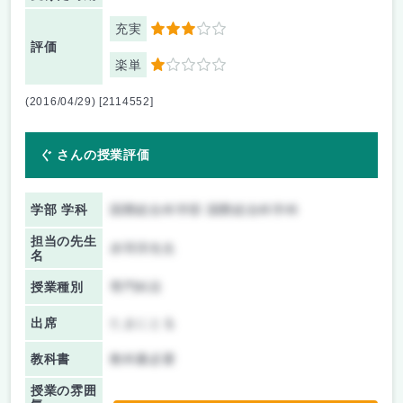
充実
3
評価
楽単
1
(2016/04/29) [2114552]
ぐ さんの授業評価
学部 学科
国際総合科学部 国際総合科学科
担当の先生
赤羽淳先生
名
授業種別
専門科目
出席
たまにとる
教科書
教科書必要
授業の雰囲