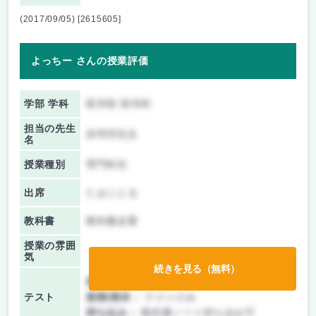
(2017/09/05) [2615605]
よっちー さんの授業評価
学部 学科
医学部 医学科
担当の先生
赤羽淳先生
名
授業種別
専門科目
出席
たまにとる
教科書
教科書必要
授業の雰囲
気
続きを見る（無料）
前期/中間：
テストのみ
テスト
後期/期末：
テストのみ
持ち込み：
教科書ノート持ち込み可