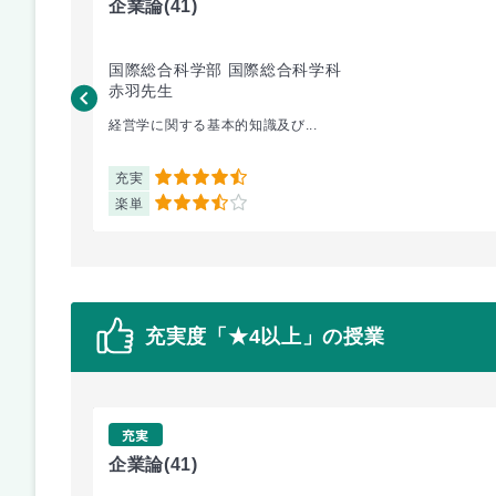
企業論
(41)
国際総合科学部 国際総合科学科
赤羽先生
経営学に関する基本的知識及び...
充実
4.5
楽単
3.5
充実度「★4以上」の授業
充実
企業論
(41)