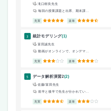
滝口樹良先生
毎回の授業課題と出席、期末課...
充実
楽単
5
4.5
3
統計モデリング
(1)
富田誠先生
動画がオンラインで、オンデマ...
充実
楽単
3
4
5
データ解析演習2
(2)
佐藤/富田先生
前半と後半で先生が分かれてい...
充実
楽単
4.5
3