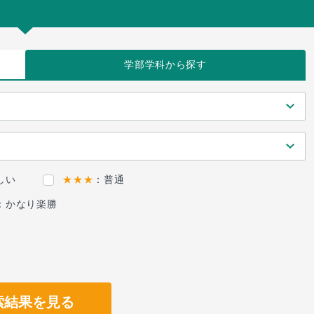
学部学科
から探す
しい
★★★
：普通
：かなり楽勝
索結果を見る