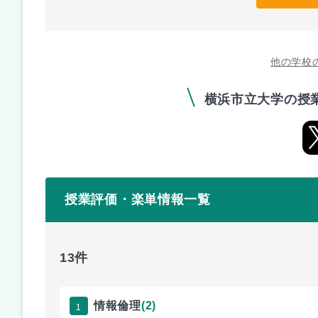
他の学校
横浜市立大学の授
授業評価・楽単情報一覧
13件
1
情報倫理
(2)