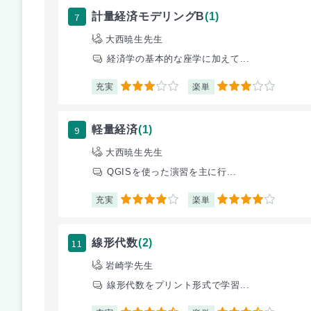
7
計量経済モデリングB
(1)
大西暁生先生
経済学の基本的な座学に加えて...
充実
楽単
3
3
9
軽量経済
(1)
大西暁生先生
QGISを使った演習を主に行...
充実
楽単
4
4
11
線形代数
(2)
岩崎学先生
線形代数をプリント形式で学習...