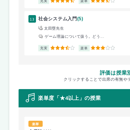
充実
楽単
4.5
3.5
13
社会システム入門
(5)
太田塁先生
ゲーム理論について扱う。どう...
充実
楽単
3.5
3
評価は授業
クリックすることで出席の有無や
楽単度「★4以上」の授業
楽単