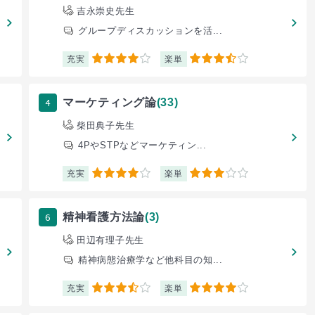
吉永崇史先生
グループディスカッションを活...
充実
楽単
4
3.5
4
マーケティング論
(33)
柴田典子先生
4PやSTPなどマーケティン...
充実
楽単
4
3
6
精神看護方法論
(3)
田辺有理子先生
精神病態治療学など他科目の知...
充実
楽単
3.5
4