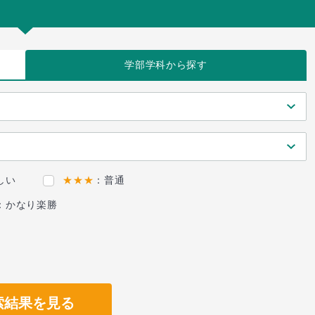
学部学科
から探す
しい
★★★
：普通
：かなり楽勝
索結果を見る