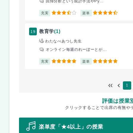
回帰分析という統計手法やPy...
充実
楽単
3.5
4.5
19
教育学
(1)
わたなべあつし先生
オンライン毎週のれーぽーとが...
充実
楽単
5
5
1
評価は授業
クリックすることで出席の有無や
楽単度「★4以上」の授業