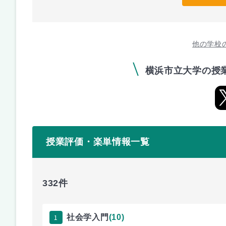
他の学校
横浜市立大学の授
授業評価・楽単情報一覧
332件
1
社会学入門
(10)