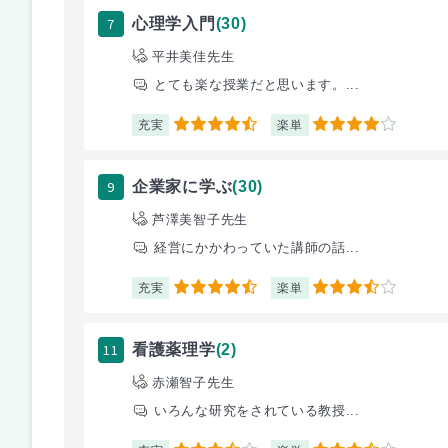
7
心理学入門
(30)
平井美佳先生
とても楽な授業だと思います。...
充実
楽単
4.5
4
9
企業家に学ぶ
(30)
芦澤美智子先生
経営にかかわっていた講師の話...
充実
楽単
4.5
3.5
11
看護薬理学
(2)
赤瀬智子先生
いろんな研究をされている教授...