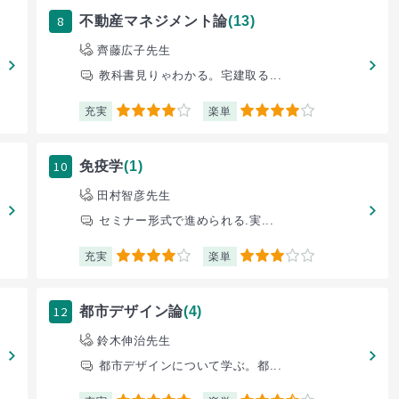
8
不動産マネジメント論
(13)
齊藤広子先生
教科書見りゃわかる。宅建取る...
充実
楽単
4
4
10
免疫学
(1)
田村智彦先生
セミナー形式で進められる.実...
充実
楽単
4
3
12
都市デザイン論
(4)
鈴木伸治先生
都市デザインについて学ぶ。都...