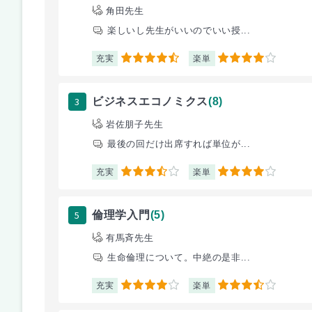
角田先生
楽しいし先生がいいのでいい授...
充実
楽単
4.5
4
3
ビジネスエコノミクス
(8)
岩佐朋子先生
最後の回だけ出席すれば単位が...
充実
楽単
3.5
4
5
倫理学入門
(5)
有馬斉先生
生命倫理について。中絶の是非...
充実
楽単
4
3.5