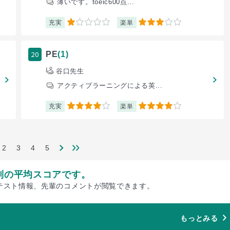
薄いです。toeic600点...
充実
楽単
1
3
20
PE
(1)
谷口先生
アクティブラーニングによる英...
充実
楽単
4
4
2
3
4
5
別の平均スコアです。
テスト情報、先輩のコメントが閲覧できます。
もっとみる