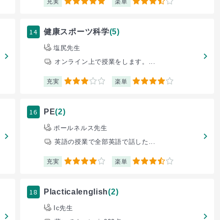
充実
楽単
5
3.5
14
健康スポーツ科学
(5)
塩尻先生
オンライン上で授業をします。...
充実
楽単
3
4
16
PE
(2)
ポールネルス先生
英語の授業で全部英語で話した...
充実
楽単
4
3.5
18
Placticalenglish
(2)
Ic先生