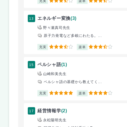
充実
楽単
3.5
3.5
13
エネルギー変換
(3)
野々瀬真司先生
原子力発電など多岐にわたる。...
充実
楽単
3.5
3.5
15
ペルシャ語
(1)
山崎和美先生
ペルシャ語の基礎から教えてく...
充実
楽単
5
4
17
経営情報学
(2)
永松陽明先生