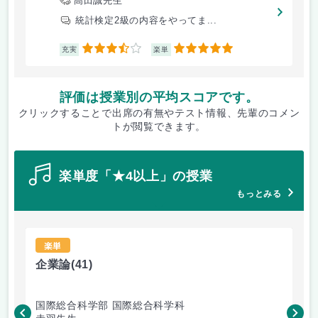
高田誠先生
統計検定2級の内容をやってま...
3.5
5
充実
楽単
評価は授業別の平均スコアです。
クリックすることで出席の有無やテスト情報、先輩のコメン
トが閲覧できます。
楽単度「★4以上」の授業
もっとみる
楽単
企業論
(41)
心
国際総合科学部 国際総合科学科
国