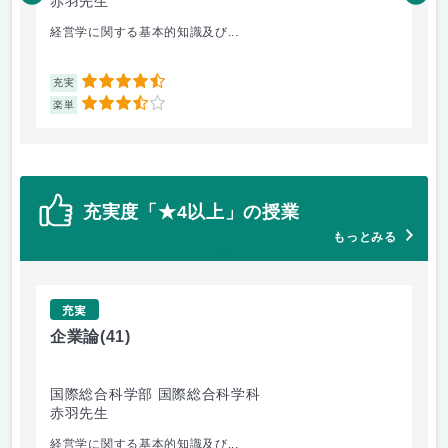
赤羽先生
平
経営学に関する基本的知識及び...
心
4.5
充実
充
3.5
楽単
楽
充実度「★4以上」の授業
もっとみる
充実
企業論
(41)
マ
国際総合科学部 国際総合科学科
国
赤羽先生
柴
経営学に関する基本的知識及び...
経