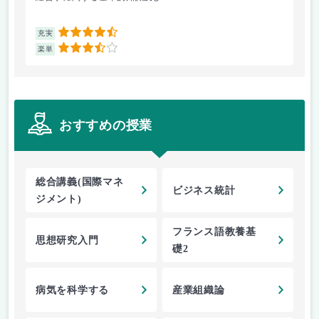
4.5
充実
充
3.5
楽単
楽
おすすめの授業
総合講義(国際マネ
ビジネス統計
ジメント)
フランス語教養基
思想研究入門
礎2
病気を科学する
産業組織論